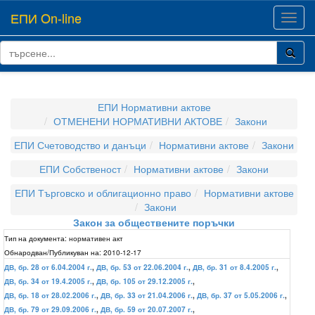
ЕПИ On-line
Toggl
navig
ЕПИ Нормативни актове
ОТМЕНЕНИ НОРМАТИВНИ АКТОВЕ
Закони
ЕПИ Счетоводство и данъци
Нормативни актове
Закони
ЕПИ Собственост
Нормативни актове
Закони
ЕПИ Търговско и облигационно право
Нормативни актове
Закони
Закон за обществените поръчки
Тип на документа:
нормативен акт
Обнародван/Публикуван на:
2010-12-17
ДВ, бр. 28 от 6.04.2004 г.
,
ДВ, бр. 53 от 22.06.2004 г.
,
ДВ, бр. 31 от 8.4.2005 г.
,
ДВ, бр. 34 от 19.4.2005 г.
,
ДВ, бр. 105 от 29.12.2005 г.
,
ДВ, бр. 18 от 28.02.2006 г.
,
ДВ, бр. 33 от 21.04.2006 г.
,
ДВ, бр. 37 от 5.05.2006 г.
,
ДВ, бр. 79 от 29.09.2006 г.
,
ДВ, бр. 59 от 20.07.2007 г.
,