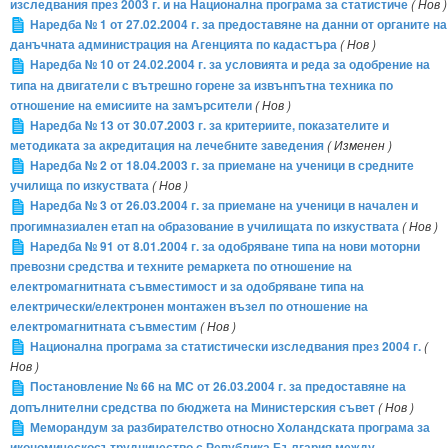
изследвания през 2003 г. и на Национална програма за статистиче
( Нов )
Наредба № 1 от 27.02.2004 г. за предоставяне на данни от органите на
данъчната администрация на Агенцията по кадастъра
( Нов )
Наредба № 10 от 24.02.2004 г. за условията и реда за одобрение на
типа на двигатели с вътрешно горене за извънпътна техника по
отношение на емисиите на замърсители
( Нов )
Наредба № 13 от 30.07.2003 г. за критериите, показателите и
методиката за акредитация на лечебните заведения
( Изменен )
Наредба № 2 от 18.04.2003 г. за приемане на ученици в средните
училища по изкуствата
( Нов )
Наредба № 3 от 26.03.2004 г. за приемане на ученици в начален и
прогимназиален етап на образование в училищата по изкуствата
( Нов )
Наредба № 91 от 8.01.2004 г. за одобряване типа на нови моторни
превозни средства и техните ремаркета по отношение на
електромагнитната съвместимост и за одобряване типа на
електрически/електронен монтажен възел по отношение на
електромагнитната съвместим
( Нов )
Национална програма за статистически изследвания през 2004 г.
(
Нов )
Постановление № 66 на MС от 26.03.2004 г. за предоставяне на
допълнителни средства по бюджета на Министерския съвет
( Нов )
Меморандум за разбирателство относно Холандската програма за
икономическосътрудничество с Република България между