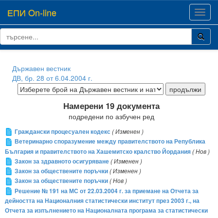
ЕПИ On-line
Toggl
navig
Държавен вестник
ДВ, бр. 28 от 6.04.2004 г.
Намерени 19 документа
подредени по азбучен ред
Граждански процесуален кодекс
( Изменен )
Ветеринарно споразумение между правителството на Република
България и правителството на Хашемитско кралство Йордания
( Нов )
Закон за здравното осигуряване
( Изменен )
Закон за обществените поръчки
( Изменен )
Закон за обществените поръчки
( Нов )
Решение № 191 на МС от 22.03.2004 г. за приемане на Отчета за
дейността на Националния статистически институт през 2003 г., на
Отчета за изпълнението на Националната програма за статистически