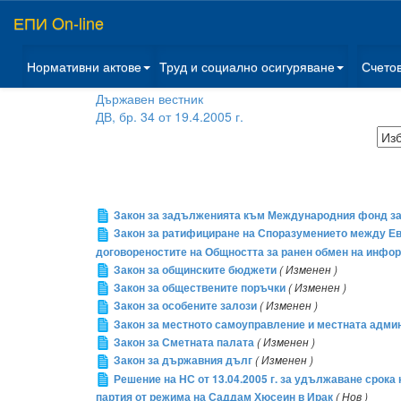
ЕПИ On-line
Нормативни актове
Труд и социално осигуряване
Счето
Държавен вестник
ДВ, бр. 34 от 19.4.2005 г.
Закон за задълженията към Международния фонд за 
Закон за ратифициране на Споразумението между Евр
договореностите на Общността за ранен обмен на инфор
Закон за общинските бюджети
( Изменен )
Закон за обществените поръчки
( Изменен )
Закон за особените залози
( Изменен )
Закон за местното самоуправление и местната адми
Закон за Сметната палата
( Изменен )
Закон за държавния дълг
( Изменен )
Решение на НС от 13.04.2005 г. за удължаване срок
партия от режима на Саддам Хюсеин в Ирак
( Нов )