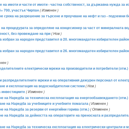
е на имоти и части от имоти - частна собственост, за държавна нужда за 
86+ 700, участък Чирпан
( Изменен )
 срока на разрешение за търсене и проучване на нефт и газ - подземни бога
е на процедурата за определяне на концесионер за част от минералната в
еност, без провеждане на при
( Нов )
 за избран за народен представител в 20. многомандатен избирателен райо
 за избран за народен представител в 26. многомандатен избирателен рай
нен )
делителните електрически мрежи на производители и потребители (отм.)
 и разпределителните мрежи и на оперативния дежурен персонал от електр
ждане и експлоатация на водоснабдителни системи
( Нов )
а инвестициите
( Изменен )
ане на Наредба за техническа експлоатация на енергообзавеждането (отм.)
мане на Наредба за учебниците и учебните помагала
( Изменен )
не на Наредба за резерви от енергийни горива (отм.)
( Отменен )
ане на Наредба за дейността на операторите на преносната и разпределит
мане на Наредба за техническа експлоатация на електрически централи и м