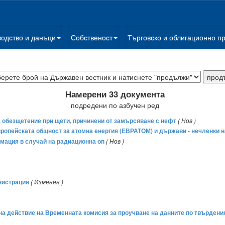
водство и данъци
Собственост
Търговско и облигационно п
Намерени 33 документа
подредени по азбучен ред
обезщетение при щети, причинени от замърсяване с нефт
( Нов )
опейската общност за атомна енергия (ЕВРАТОМ) и държави - нечленки н
мация в случай на радиационна оп
( Нов )
нистрация
( Изменен )
а на действие на Временната комисия за проучване на данните по твърден