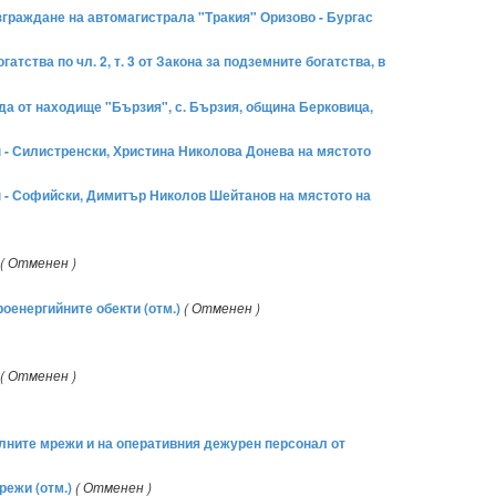
изграждане на автомагистрала "Тракия" Оризово - Бургас
тства по чл. 2, т. 3 от Закона за подземните богатства, в
ода от находище "Бързия", с. Бързия, община Берковица,
н - Силистренски, Христина Николова Донева на мястото
он - Софийски, Димитър Николов Шейтанов на мястото на
( Отменен )
оенергийните обекти (отм.)
( Отменен )
( Отменен )
елните мрежи и на оперативния дежурен персонал от
режи (отм.)
( Отменен )