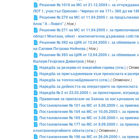
Решение № 1010 на МС от 21.12.2004 г. за отчуждаван
ЛОТ 1, участък Оризово - Чирпан от км 171+ 360 до км 1
Решение № 270 на МС от 11.04.2005 г. за продължаване
блок "А - Ловеч"
( Нов )
Решение № 271 на МС от 11.04.2005 г. за приключван
област Монтана, обект - изключителна държавна собств
Решение № 392 на ЦИК от 12.04.2005 г. за обявяване
на Силвия Петрова Нейчева
( Нов )
Решение № 393 на ЦИК от 12.04.2005 г. за обявяване
Валери Георгиев Димитров
( Нов )
Наредба за резерви от енергийни горива (отм.)
( Отме
Наредба за присъединяване към преносната и разпре
Наредба за топлоснабдяването (отм.)
( Отменен )
Наредба за дейността на операторите на преносната
Наредба № 2 от 22.03.2005 г. за проектиране, изгра
Правилник за прилагане на Закона за насърчаване н
Постановление № 101 на МС от 5.06.2000 г. за прием
Постановление № 104 на МС от 10.05.2003 г. за прие
Постановление № 165 на МС от 3.08.2000 г. за приема
Постановление № 177 на МС от 8.09.2000 г. за прием
електроенергийните обекти (отм.)
( Отменен )
Постановление № 196 на МС от 26.09.2000 г. за прие