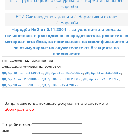
ЕПИ Труд и социално осигуряване
Нормативни актове
Наредби
ЕПИ Счетоводство и данъци
Нормативни актове
Наредби
Наредба № 2 от 5.11.2004 г. за условията и реда за
начисляване и разходване на средствата за развитие на
материалната база, за повишаване на квалификацията и
за стимулиране на служителите от Агенцията по
вписванията
Тип на документа:
нормативен акт
Обнародван/Публикуван на:
2008-03-04
ДВ, бр. 101 от 16.11.2004 г.
,
ДВ, бр. 61 от 26.7.2005 г.
,
ДВ, бр. 24 от 4.3.2008 г.
,
ДВ, бр. 71 от 12.8.2008 г.
,
ДВ, бр. 88 от 10.10.2008 г.
,
ДВ, бр. 7 от 27.1.2009 г.
,
ДВ, бр. 20 от 11.3.2011 г.
,
ДВ, бр. 33 от 27.4.2012 г.
За да можете да ползвате документите в системата,
абонирайте се
Потребителско
име: