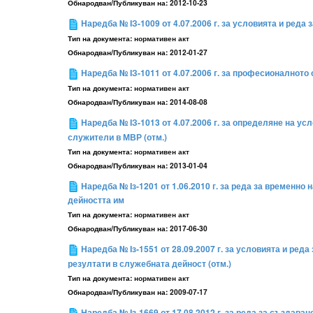
Обнародван/Публикуван на:
2012-10-23
Наредба № IЗ-1009 от 4.07.2006 г. за условията и ред
Тип на документа:
нормативен акт
Обнародван/Публикуван на:
2012-01-27
Наредба № IЗ-1011 от 4.07.2006 г. за професионалното
Тип на документа:
нормативен акт
Обнародван/Публикуван на:
2014-08-08
Наредба № IЗ-1013 от 4.07.2006 г. за определяне на у
служители в МВР (отм.)
Тип на документа:
нормативен акт
Обнародван/Публикуван на:
2013-01-04
Наредба № Iз-1201 от 1.06.2010 г. за реда за временн
дейността им
Тип на документа:
нормативен акт
Обнародван/Публикуван на:
2017-06-30
Наредба № Iз-1551 от 28.09.2007 г. за условията и р
резултати в служебната дейност (отм.)
Тип на документа:
нормативен акт
Обнародван/Публикуван на:
2009-07-17
Наредба № Iз-1669 от 17.08.2012 г. за реда за създа