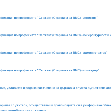
лификация по професията "Сержант (Старшина за ВМС) - логистик"
алификация по професията "Сержант (Старшина за ВМС) - киберсигурност и
алификация по професията "Сержант (Старшина за ВМС) - администратор"
алификация по професията "Сержант (Старшина за ВМС) - командир"
вания, условията и реда за постъпване на държавна служба в Държавна аге
атегориите служители, осъществяващи правомощията си в униформено облекл
то на служебните задължения н