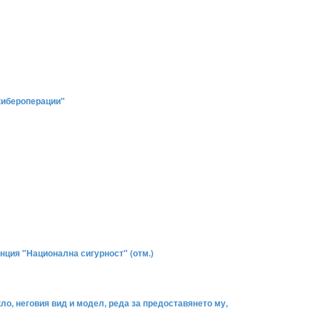
 кибероперации"
нция "Национална сигурност" (отм.)
о, неговия вид и модел, реда за предоставянето му,