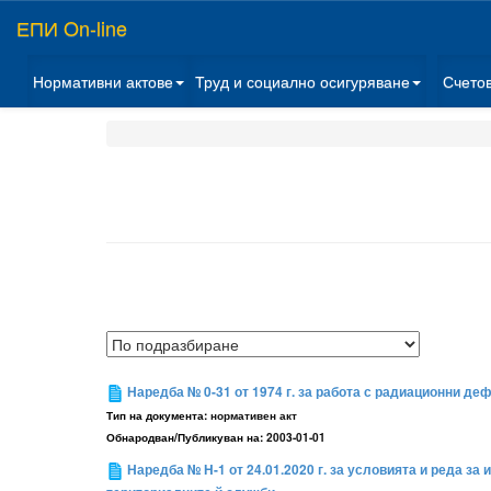
ЕПИ On-line
Нормативни актове
Труд и социално осигуряване
Счето
Наредба № 0-31 от 1974 г. за работа с радиационни де
Тип на документа:
нормативен акт
Обнародван/Публикуван на:
2003-01-01
Наредба № H-1 от 24.01.2020 г. за условията и реда з