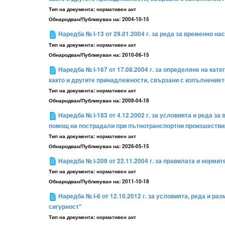
Тип на документа:
нормативен акт
Обнародван/Публикуван на:
2004-10-15
Наредба № I-13 от 29.01.2004 г. за реда за временно 
Тип на документа:
нормативен акт
Обнародван/Публикуван на:
2010-06-15
Наредба № I-167 от 17.08.2004 г. за определяне на к
както и другите принадлежности, свързани с изпълнение
Тип на документа:
нормативен акт
Обнародван/Публикуван на:
2008-04-18
Наредба № I-183 от 4.12.2002 г. за условията и реда 
помощ на пострадали при пътнотранспортни произшествия
Тип на документа:
нормативен акт
Обнародван/Публикуван на:
2026-05-15
Наредба № I-209 от 22.11.2004 г. за правилата и норми
Тип на документа:
нормативен акт
Обнародван/Публикуван на:
2011-10-18
Наредба № I-6 от 12.10.2012 г. за условията, реда и
сигурност"
Тип на документа:
нормативен акт