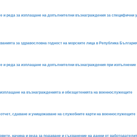
рите и реда за изплащане на допълнителни възнаграждения за специфични 
скванията за здравословна годност на морските лица в Република Българи
рите и реда за изплащане на допълнителни възнаграждения при изпълнени
 за изплащане на възнагражденията и обезщетенията на военнослужещите
на отчет, сдаване и унищожаване на служебните карти на военнослужещите
овете, начина и реда за подаване и съхранение на данни от работодателите