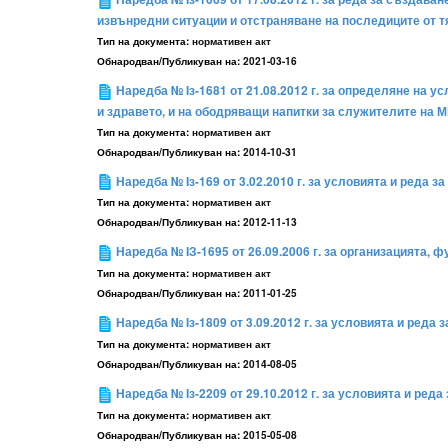
извънредни ситуации и отстраняване на последиците от тя
Тип на документа:
нормативен акт
Обнародван/Публикуван на:
2021-03-16
Наредба № Iз-1681 от 21.08.2012 г. за определяне на 
и здравето, и на ободряващи напитки за служителите на М
Тип на документа:
нормативен акт
Обнародван/Публикуван на:
2014-10-31
Наредба № Iз-169 от 3.02.2010 г. за условията и реда
Тип на документа:
нормативен акт
Обнародван/Публикуван на:
2012-11-13
Наредба № IЗ-1695 от 26.09.2006 г. за организацията,
Тип на документа:
нормативен акт
Обнародван/Публикуван на:
2011-01-25
Наредба № Iз-1809 от 3.09.2012 г. за условията и ред
Тип на документа:
нормативен акт
Обнародван/Публикуван на:
2014-08-05
Наредба № Iз-2209 от 29.10.2012 г. за условията и ре
Тип на документа:
нормативен акт
Обнародван/Публикуван на:
2015-05-08