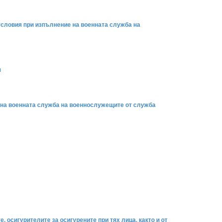
условия при изпълнение на военната служба на
я
е на военната служба на военнослужещите от служба
, осигурителите за осигурените при тях лица, както и от