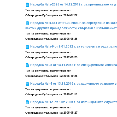
Наредба № Iз-2525 от 14.12.2012 г. за преминаване на
Тип на документа:
нормативен акт
Обнародван/Публикуван на:
2014-07-22
Наредба № Iз-441 от 21.03.2008 г. за определяне на 
както и другите принадлежности, свързани с изпълнение
Тип на документа:
нормативен акт
Обнародван/Публикуван на:
2008-08-26
Наредба № Iз-9 от 9.01.2012 г. за условията и реда з
Тип на документа:
нормативен акт
Обнародван/Публикуван на:
2012-09-25
Наредба № І-3 от 13.11.2015 г. за специфичните изис
Тип на документа:
нормативен акт
Обнародван/Публикуван на:
2025-10-28
Наредба № І-4 от 13.11.2015 г. за кариерното развити
Тип на документа:
нормативен акт
Обнародван/Публикуван на:
2019-01-11
Наредба № Н-1 от 5.02.2003 г. за извънщатните служи
Тип на документа:
нормативен акт
Обнародван/Публикуван на:
2005-05-27