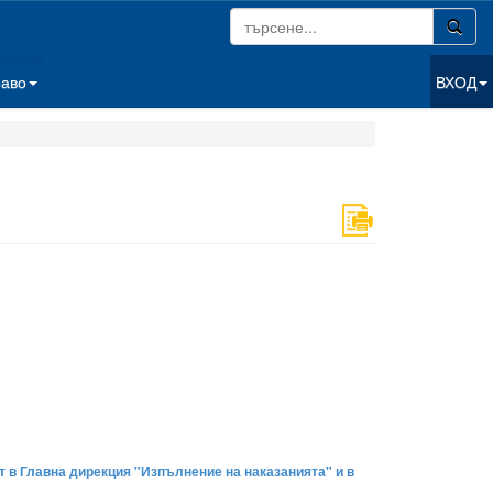
раво
ВХОД
т в Главна дирекция "Изпълнение на наказанията" и в