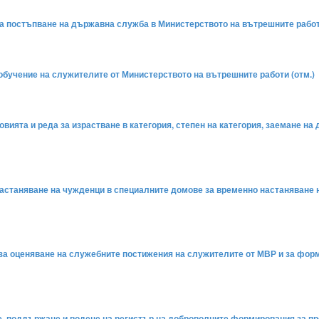
а за постъпване на държавна служба в Министерството на вътрешните работ
 обучение на служителите от Министерството на вътрешните работи (отм.)
словията и реда за израстване в категория, степен на категория, заемане 
о настаняване на чужденци в специалните домове за временно настаняване н
еда за оценяване на служебните постижения на служителите от МВР и за ф
ване, поддържане и водене на регистър на доброволните формирования за 