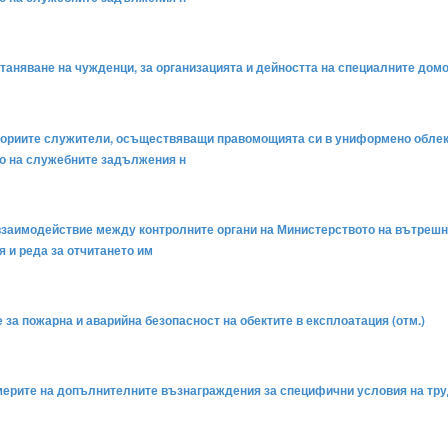
настаняване на чужденци, за организацията и дейността на специалните дом
атегориите служители, осъществяващи правомощията си в униформено облекл
то на служебните задължения н
за взаимодействие между контролните органи на Министерството на вътрешн
 и реда за отчитането им
те за пожарна и аварийна безопасност на обектите в експлоатация (отм.)
 размерите на допълнителните възнаграждения за специфични условия на т