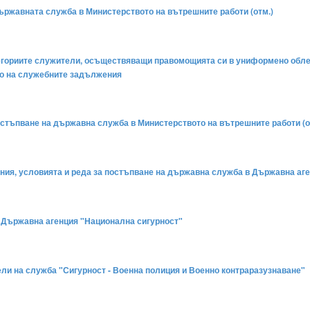
 държавната служба в Министерството на вътрешните работи (отм.)
категориите служители, осъществяващи правомощията си в униформено облек
то на служебните задължения
а постъпване на държавна служба в Министерството на вътрешните работи (о
квания, условията и реда за постъпване на държавна служба в Държавна аг
е в Държавна агенция "Национална сигурност"
тели на служба "Сигурност - Военна полиция и Военно контраразузнаване"