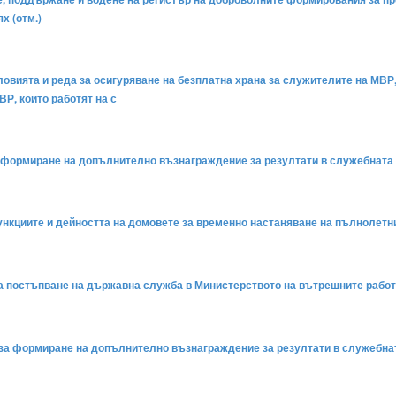
х (отм.)
условията и реда за осигуряване на безплатна храна за служителите на МВ
ВР, които работят на с
 за формиране на допълнително възнаграждение за резултати в служебната 
 функциите и дейността на домовете за временно настаняване на пълнолетн
а за постъпване на държавна служба в Министерството на вътрешните работи
да за формиране на допълнително възнаграждение за резултати в служебнат