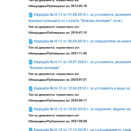
Тип на документа:
нормативен акт
Обнародван/Публикуван на:
2012-05-18
Наредба № Н-11 от 31.08.2012 г. за условията, разме
военнослужещите от служба "Военна полиция" (отм.)
Тип на документа:
нормативен акт
Обнародван/Публикуван на:
2016-07-15
Наредба № Н-11 от 30.04.2014 г. за определяне на изи
Тип на документа:
нормативен акт
Обнародван/Публикуван на:
2021-11-30
Наредба № Н-11 от 10.07.2023 г. за условията, разме
"Военна полиция"
Тип на документа:
нормативен акт
Обнародван/Публикуван на:
2023-07-21
Наредба № Н-12 от 12.04.2010 г. за условията и реда
Тип на документа:
нормативен акт
Обнародван/Публикуван на:
2025-06-17
Наредба № Н-12 от 16.05.2018 г. за издаване, водене 
Тип на документа:
нормативен акт
Обнародван/Публикуван на:
2021-09-28
Наредба № Н-13 от 17.12.2019 г. за съдържанието, срок