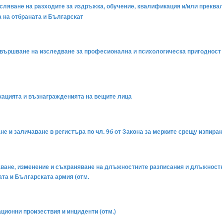
изчисляване на разходите за издръжка, обучение, квалификация и/или прек
а на отбраната и Българскат
а извършване на изследване за професионална и психологическа пригоднос
икацията и възнагражденията на вещите лица
ане и заличаване в регистъра по чл. 9б от Закона за мерките срещу изпира
ждаване, изменение и съхраняване на длъжностните разписания и длъжност
ата и Българската армия (отм.
ационни произествия и инциденти (отм.)