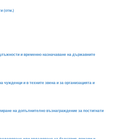
и (отм.)
на длъжности и временно назначаване на държавните
а чужденци и в техните звена и за организацията и
ормиране на допълнително възнаграждение за постигнати
преодоляване или овладяване на бедствия, пожари и