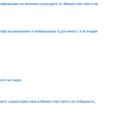
валификация на военнослужещите от Министерството на
т при назначаване и повишаване в длъжност в Агенция
нето на пари
ните характеристики в Министерството на отбраната,