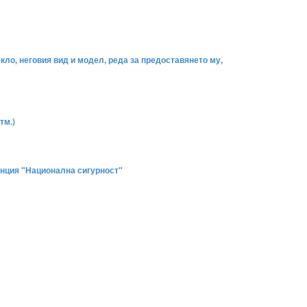
ло, неговия вид и модел, реда за предоставянето му,
тм.)
енция "Национална сигурност"