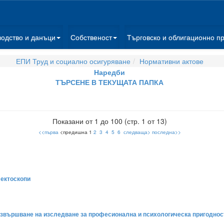
водство и данъци
Собственост
Търговско и облигационно п
ЕПИ Труд и социално осигуряване
Нормативни актове
Наредби
ТЪРСЕНЕ В ТЕКУЩАТА ПАПКА
Показани от 1 до 100 (стр. 1 от 13)
<<първа
<предишна 1
2
3
4
5
6
следваща>
последна>>
фектоскопи
а извършване на изследване за професионална и психологическа пригоднос