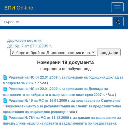
ЕПИ On-line
Toggl
navig
Държавен вестник
ДВ, бр. 7 от 27.1.2009 г.
Намерени 19 документа
подредени по азбучен ред
Решение на НС от 22.01.2009 г. за приемане на Годишния доклад за
младежта за 2007 г.
( Нов )
Решение на НС от 22.01.2009 г. за приемане на Доклада за
състоянието на отбраната и въоръжените сили през 2007 г.
( Нов )
Решение № 19 на МС от 15.01.2009 г. за признаване на Сдружение
"Национален център за рехабилитация на слепи" за представителна
организация на национално равнище
( Нов )
Решение № 784 на МС от 11.12.2008 г. за даване на разрешение за
прехвърляне изцяло на правата и задълженията по предоставена