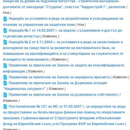
концесия за добив на подземни богатства - строителни материали -
доломити, от находище "Студена", участък "Хидрострой 1", разполож
(
Нов )
Наредба за условията и реда за разработване и утвърждаване на
планове за управление на защитени зони
( Нов )
Наредба № 1 от 14.02.2007 г. за водене, съхраняване и достъп до
търговския регистър
( Изменен )
Наредба № 2 от 5.11.2004 г. за условията и реда за начисляване и
разходване на средствата за развитие на материалната база, за
повишаване на квалификацията и за стимулиране на служителите от
Агенцията по вписванията
( Изменен )
Правилник за прилагане на Закона за защита на класифицираната
информация
( Изменен )
Правилник за прилагане на Закона за народната просвета
( Изменен )
Правилник за прилагане на Закона за Държавна агенция
"Национална сигурност"
( Изменен )
Правилник за прилагане на Закона за държавната собственост
(
Изменен )
Постановление № 121 на МС от 31.05.2007 г. за определяне на реда
за предоставяне на безвъзмездна финансова помощ по оперативните
програми, съфинансирани от Структурните фондове и Кохезионния
фонд на Европейския съюз, и по Програма ФАР на Европейския съюз
(
Изменен )