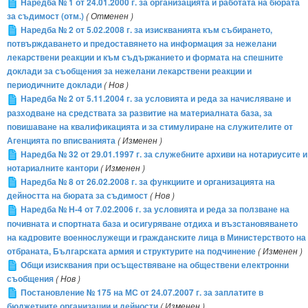
Наредба № 1 от 24.01.2000 г. за организацията и работата на бюрата
за съдимост (отм.)
( Отменен )
Наредба № 2 от 5.02.2008 г. за изискванията към събирането,
потвърждаването и предоставянето на информация за нежелани
лекарствени реакции и към съдържанието и формата на спешните
доклади за съобщения за нежелани лекарствени реакции и
периодичните доклади
( Нов )
Наредба № 2 от 5.11.2004 г. за условията и реда за начисляване и
разходване на средствата за развитие на материалната база, за
повишаване на квалификацията и за стимулиране на служителите от
Агенцията по вписванията
( Изменен )
Наредба № 32 от 29.01.1997 г. за служебните архиви на нотариусите и
нотариалните кантори
( Изменен )
Наредба № 8 от 26.02.2008 г. за функциите и организацията на
дейността на бюрата за съдимост
( Нов )
Наредба № Н-4 от 7.02.2006 г. за условията и реда за ползване на
почивната и спортната база и осигуряване отдиха и възстановяването
на кадровите военнослужещи и гражданските лица в Министерството на
отбраната, Българската армия и структурите на подчинение
( Изменен )
Общи изисквания при осъществяване на обществени електронни
съобщения
( Нов )
Постановление № 175 на МС от 24.07.2007 г. за заплатите в
бюджетните организации и дейности
( Изменен )