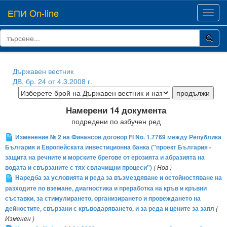
ЕПИ On-line
Toggl
navig
Държавен вестник
ДВ, бр. 24 от 4.3.2008 г.
Намерени 14 документа
подредени по азбучен ред
Изменение № 2 на Финансов договор FI No. 1.7769 между Република
България и Европейската инвестиционна банка ("проект България -
защита на речните и морските брегове от ерозията и абразията на
водата и свързаните с тях свлачищни процеси")
( Нов )
Наредба за условията и реда за възмездяване и остойностяване на
разходите по вземане, диагностика и преработка на кръв и кръвни
съставки, за стимулирането, организирането и провеждането на
дейностите, свързани с кръводаряването, и за реда и цените за запл
(
Изменен )