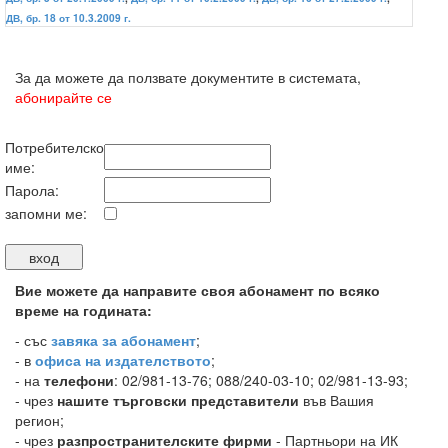
ДВ, бр. 18 от 10.3.2009 г.
За да можете да ползвате документите в системата,
абонирайте се
Потребителско
име:
Парола:
запомни ме:
Вие можете да направите своя абонамент по всяко
време на годината:
-
със
завяка за абонамент
;
- в
офиса на издателството
;
- на
телефони
: 02/981-13-76; 088/240-03-10; 02/981-13-93;
- чрез
нашите търговски представители
във Вашия
регион;
- чрез
разпространителските фирми
- Партньори на ИК