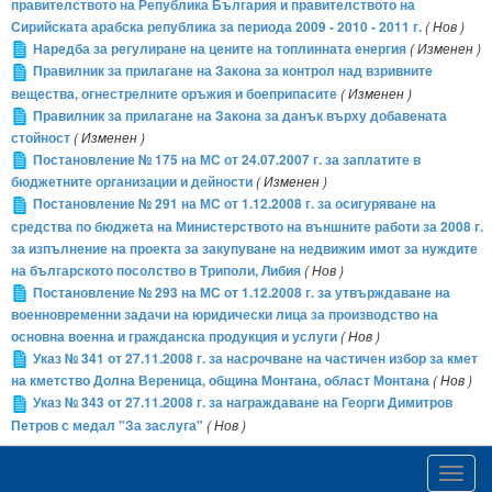
правителството на Република България и правителството на
Сирийската арабска република за периода 2009 - 2010 - 2011 г.
( Нов )
Наредба за регулиране на цените на топлинната енергия
( Изменен )
Правилник за прилагане на Закона за контрол над взривните
вещества, огнестрелните оръжия и боеприпасите
( Изменен )
Правилник за прилагане на Закона за данък върху добавената
стойност
( Изменен )
Постановление № 175 на МС от 24.07.2007 г. за заплатите в
бюджетните организации и дейности
( Изменен )
Постановление № 291 на МС от 1.12.2008 г. за осигуряване на
средства по бюджета на Министерството на външните работи за 2008 г.
за изпълнение на проекта за закупуване на недвижим имот за нуждите
на българското посолство в Триполи, Либия
( Нов )
Постановление № 293 на МС от 1.12.2008 г. за утвърждаване на
военновременни задачи на юридически лица за производство на
основна военна и гражданска продукция и услуги
( Нов )
Указ № 341 от 27.11.2008 г. за насрочване на частичен избор за кмет
на кметство Долна Вереница, община Монтана, област Монтана
( Нов )
Указ № 343 от 27.11.2008 г. за награждаване на Георги Димитров
Петров с медал "За заслуга"
( Нов )
Toggl