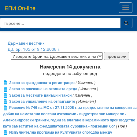
ЕПИ On-line
Toggl
navig
Държавен вестник
ДВ, бр. 105 от 9.12.2008 г.
Намерени 14 документа
подредени по азбучен ред
Закон за гражданската регистрация
( Изменен )
Закон за опазване на околната среда
( Изменен )
Закон за местните данъци и такси
( Изменен )
Закон за управление на отпадъците
( Изменен )
Решение № 746 на МС от 27.11.2008 г. за предоставяне на концесия за
добив на неметални полезни изкопаеми - индустриални минерали -
Александровски гранити, годни за влагане в керамичното производство
като заместител на фелдшпатовата суровина - подземни бог
( Нов )
Изпълнителна програма на Културната спогодба между