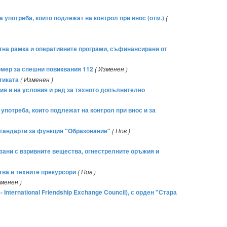
 употреба, които подлежат на контрол при внос (отм.)
(
нтна рамка и оперативните програми, съфинансирани от
омер за спешни повиквания 112
( Изменен )
тиката
( Изменен )
ия и на условия и ред за тяхното допълнително
употреба, които подлежат на контрол при внос и за
стандарти за функция "Образование"
( Нов )
рзани с взривните вещества, огнестрелните оръжия и
тва и техните прекурсори
( Нов )
зменен )
International Friendship Exchange Council), с орден "Стара