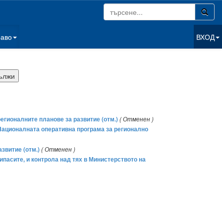
раво
ВХОД
гионалните планове за развитие (отм.)
( Отменен )
Националната оперативна програма за регионално
звитие (отм.)
( Отменен )
пасите, и контрола над тях в Министерството на