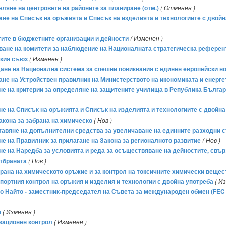
еляне на центровете на районите за планиране (отм.)
( Отменен )
ане на Списък на оръжията и Списък на изделията и технологиите с двойна
атите в бюджетните организации и дейности
( Изменен )
даване на комитети за наблюдение на Националната стратегическа рефере
ския съюз
( Изменен )
ждане на Национална система за спешни повиквания с единен европейски н
мане на Устройствен правилник на Министерството на икономиката и енерге
ане на критерии за определяне на защитените училища в Република Българ
не на Списък на оръжията и Списък на изделията и технологиите с двойна 
акона за забрана на химическо
( Нов )
оставяне на допълнителни средства за увеличаване на единните разходни 
ане на Правилник за прилагане на Закона за регионалното развитие
( Нов )
ане на Наредба за условията и реда за осъществяване на дейностите, свъ
отбраната
( Нов )
абрана на химическото оръжие и за контрол на токсичните химически вещес
кспортния контрол на оръжия и изделия и технологии с двойна употреба
( И
ито Найто - заместник-председател на Съвета за международен обмен (FEC - 
я
( Изменен )
зационен контрол
( Изменен )