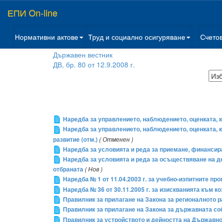
ЕПИ On-line
Нормативни актове
Труд и социално осигуряване
Счето
Държавен вестник
ДВ, бр. 80 от 12.9.2008 г.
Наредба за управлението, наблюдението, оценката, 
Наредба за управлението, наблюдението, оценката,
развитие (отм.)
( Отменен )
Наредба за условията и реда за приемане, финансира
Наредба за условията и реда за осъществяване на де
отбраната
( Нов )
Наредба № 1 от 11.04.2003 г. за учебно-изпитните п
Наредба № 36 от 30.11.2005 г. за изискванията към к
Правилник за прилагане на Закона за регионалното 
Правилник за прилагане на Закона за държавната со
Правилник за устройството и дейността на Държавн