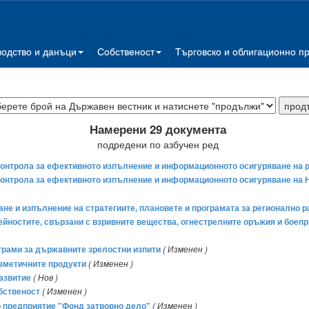
водство и данъци
Собственост
Търговско и облигационно п
Намерени 29 документа
подредени по азбучен ред
контрола за ефективното изпълнение и информационното осигуряване на ре
 контрола за ефективното изпълнение и информационното осигуряване на 
не и изпълнение на стратегиите, плановете и програмата за регионално ра
йностите, свързани с взривните вещества, огнестрелните оръжия и боепри
рограми за държавните зрелостни изпити
( Изменен )
озметичните продукти
( Изменен )
развитие
( Нов )
бственост
( Изменен )
о предприятие "Фонд затворно дело"
( Изменен )