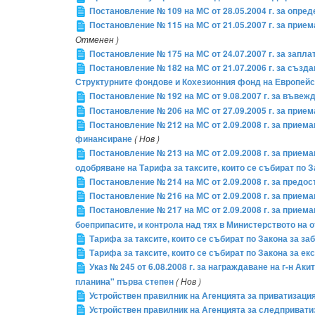
Постановление № 109 на МС от 28.05.2004 г. за опред
Постановление № 115 на МС от 21.05.2007 г. за прием
Отменен )
Постановление № 175 на МС от 24.07.2007 г. за запл
Постановление № 182 на МС от 21.07.2006 г. за съз
Структурните фондове и Кохезионния фонд на Европей
Постановление № 192 на МС от 9.08.2007 г. за въве
Постановление № 206 на МС от 27.09.2005 г. за прие
Постановление № 212 на МС от 2.09.2008 г. за прием
финансиране
( Нов )
Постановление № 213 на МС от 2.09.2008 г. за приема
одобряване на Тарифа за таксите, които се събират по З
Постановление № 214 на МС от 2.09.2008 г. за пред
Постановление № 216 на МС от 2.09.2008 г. за прием
Постановление № 217 на МС от 2.09.2008 г. за прием
боеприпасите, и контрола над тях в Министерството на 
Тарифа за таксите, които се събират по Закона за з
Тарифа за таксите, които се събират по Закона за е
Указ № 245 от 6.08.2008 г. за награждаване на г-н Ак
планина" първа степен
( Нов )
Устройствен правилник на Агенцията за приватизаци
Устройствен правилник на Агенцията за следпривати