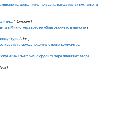
формиране на допълнително възнаграждение за постигнати
политика
( Изменен )
дити в Министерството на образованието и науката
(
аквакултури
( Нов )
аро-арменска междуправителствена комисия за
 Република България, с орден "Стара планина" втора
 Нов )