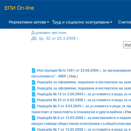
ЕПИ On-line
Нормативни актове
Труд и социално осигуряване
Счето
Държавен вестник
ДВ, бр. 32 от 25.3.2008 г.
Инструкция № Iз-1261 от 22.08.2006 г. за организир
населението" - МВР
( Нов )
Наредба за оформяне, подаване и експертиза на заяв
Наредба за оформяне, подаване и експертиза на зая
Наредба № 15 от 2.09.2004 г. за условията и реда за
Наредба № 23 от 8.02.2006 г. за условията и реда за 
Наредба № 3 от 4.04.2005 г. за условията и реда за
транспорт и транспорта в планински и други райони
( Из
Наредба № 6 от 13.03.2008 г. за изискванията и пара
предоставящи обществени електронни съобщителни мреж
Наредба № 7 от 13.03.2008 г. за условията и реда з