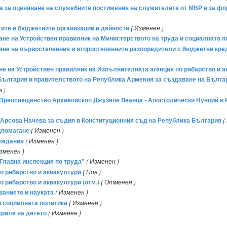
реда за оценяване на служебните постижения на служителите от МВР и за 
атите в бюджетните организации и дейности
( Изменен )
мане на Устройствен правилник на Министерството на труда и социалната 
еляне на първостепенния и второстепенните разпоредители с бюджетни кре
ане на Устройствен правилник на Изпълнителната агенция по рибарство и 
България и правителството на Република Армения за създаване на Бълг
в )
во Преосвещенство Архиепископ Джузепе Леанца - Апостолически Нунций в
на Арсова Начева за съдия в Конституционния съд на Република България
(
дпомагане
( Изменен )
реждания
( Изменен )
Изменен )
Главна инспекция по труда"
( Изменен )
о рибарство и аквакултури
( Нов )
 рибарство и аквакултури (отм.)
( Отменен )
ванието и науката
( Изменен )
и социалната политика
( Изменен )
крила на детето
( Изменен )