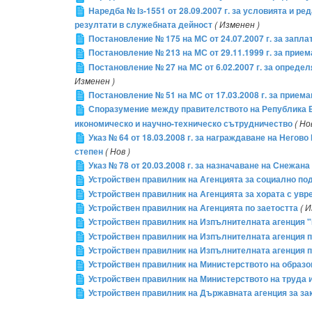
Наредба № Iз-1551 от 28.09.2007 г. за условията и 
резултати в служебната дейност
( Изменен )
Постановление № 175 на МС от 24.07.2007 г. за запл
Постановление № 213 на МС от 29.11.1999 г. за прие
Постановление № 27 на МС от 6.02.2007 г. за опред
Изменен )
Постановление № 51 на МС от 17.03.2008 г. за прием
Споразумение между правителството на Република 
икономическо и научно-техническо сътрудничество
( Но
Указ № 64 от 18.03.2008 г. за награждаване на Него
степен
( Нов )
Указ № 78 от 20.03.2008 г. за назначаване на Снежа
Устройствен правилник на Агенцията за социално по
Устройствен правилник на Агенцията за хората с ув
Устройствен правилник на Агенцията по заетостта
( 
Устройствен правилник на Изпълнителната агенция "
Устройствен правилник на Изпълнителната агенция п
Устройствен правилник на Изпълнителната агенция по
Устройствен правилник на Министерството на образо
Устройствен правилник на Министерството на труда 
Устройствен правилник на Държавната агенция за за