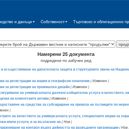
водство и данъци
Собственост
Търговско и облигационно п
Намерени 25 документа
подредени по азбучен ред
ане и осъществяване на дихателната защита в структурните звена на Наци
ки за регистрация на марки и географски означения
( Изменен )
вки за регистрация на промишлен дизайн
( Изменен )
 осигуряване на универсалната далекосъобщителна услуга и качеството, на 
оценка на клиентските активи
( Изменен )
 предоставяне на средства за субсидиране на превоза на пътниците по не
менен )
метрите на качеството за универсалната услуга, специалните мерки за хор
и и/или услуги, и за възлагане на
( Нов )
а упражняване на контрол върху дейността на развъдните организации
( Нов 