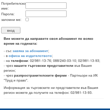
Потребителско
име:
Парола:
запомни ме:
Вие можете да направите своя абонамент по всяко
време на годината:
-
със
завяка за абонамент
;
- в
офиса на издателството
;
- на
телефони
: 02/981-13-76; 088/240-03-10; 02/981-13-93;
- чрез
нашите търговски представители
във Вашия
регион;
- чрез
разпространителските фирми
- Партньори на ИК
"Труд и право".
Информация за търговските ни представители във Вашия
регион можете да получите на телефон: 02/981-13-93.