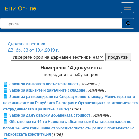
ЕПИ On-line
Toggl
navig
Държавен вестник
ДВ, бр. 33 от 19.4.2019 г.
Намерени 14 документа
подредени по азбучен ред
Закон за банковата несъстоятелност
( Изменен )
Закон за акцизите и данъчните складове
( Изменен )
Закон за ратифициране на Споразумението между Министерството
на финансите на Република България и Организацията за икономическо
сътрудничество и развитие (ОИСР)
( Нов )
Закон за данък върху добавената стойност
( Изменен )
Обръщение на 44-то Народно събрание към българския народ по
повод 140-ата годишнина от Учредителното събрание и приемането на
Търновската конституция
( Нов )