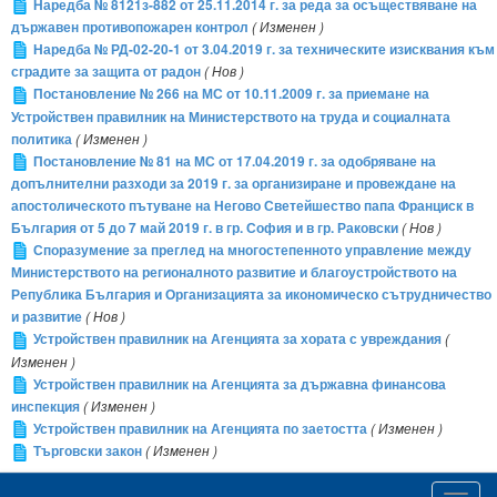
Наредба № 8121з-882 от 25.11.2014 г. за реда за осъществяване на
държавен противопожарен контрол
( Изменен )
Наредба № РД-02-20-1 от 3.04.2019 г. за техническите изисквания към
сградите за защита от радон
( Нов )
Постановление № 266 на МС от 10.11.2009 г. за приемане на
Устройствен правилник на Министерството на труда и социалната
политика
( Изменен )
Постановление № 81 на МС от 17.04.2019 г. за одобряване на
допълнителни разходи за 2019 г. за организиране и провеждане на
апостолическото пътуване на Негово Светейшество папа Франциск в
България от 5 до 7 май 2019 г. в гр. София и в гр. Раковски
( Нов )
Споразумение за преглед на многостепенното управление между
Министерството на регионалното развитие и благоустройството на
Република България и Организацията за икономическо сътрудничество
и развитие
( Нов )
Устройствен правилник на Агенцията за хората с увреждания
(
Изменен )
Устройствен правилник на Агенцията за държавна финансова
инспекция
( Изменен )
Устройствен правилник на Агенцията по заетостта
( Изменен )
Търговски закон
( Изменен )