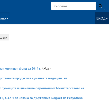
раво
ВХОД
нен жилищен фонд за 2014 г.
( Нов )
екарствените продукти в хуманната медицина, на
ннослужещите и цивилните служители от Министерството на
 ІІ, т. 4.1.1 от Закона за държавния бюджет на Република