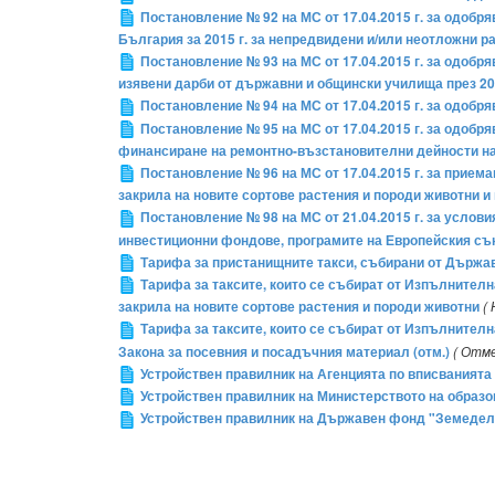
Постановление № 92 на МС от 17.04.2015 г. за одобря
България за 2015 г. за непредвидени и/или неотложни р
Постановление № 93 на МС от 17.04.2015 г. за одобр
изявени дарби от държавни и общински училища през 20
Постановление № 94 на МС от 17.04.2015 г. за одобр
Постановление № 95 на МС от 17.04.2015 г. за одобря
финансиране на ремонтно-възстановителни дейности на
Постановление № 96 на МС от 17.04.2015 г. за прием
закрила на новите сортове растения и породи животни и 
Постановление № 98 на МС от 21.04.2015 г. за услов
инвестиционни фондове, програмите на Европейския съ
Тарифа за пристанищните такси, събирани от Държ
Тарифа за таксите, които се събират от Изпълнителн
закрила на новите сортове растения и породи животни
( 
Тарифа за таксите, които се събират от Изпълнителн
Закона за посевния и посадъчния материал (отм.)
( Отме
Устройствен правилник на Агенцията по вписванията
Устройствен правилник на Министерството на образо
Устройствен правилник на Държавен фонд "Земедел