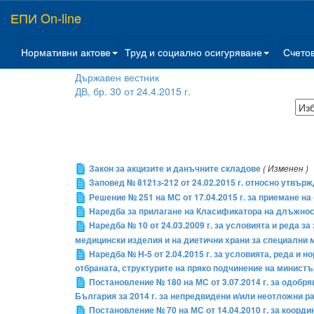
ЕПИ On-line
Нормативни актове
Труд и социално осигуряване
Счето
Държавен вестник
ДВ, бр. 30 от 24.4.2015 г.
Закон за акцизите и данъчните складове
( Изменен )
Заповед № 8121з-212 от 24.02.2015 г. относно утвъ
Решение № 251 на МС от 17.04.2015 г. за приемане н
Наредба за прилагане на Класификатора на длъжнос
Наредба № 10 от 24.03.2009 г. за условията и реда за
медицински изделия и на диетични храни за специални м
Наредба № Н-5 от 2.04.2015 г. за условията, реда и
отбраната, структурите на пряко подчинение на министъ
Постановление № 180 на МС от 3.07.2014 г. за одобряв
България за 2014 г. за непредвидени и/или неотложни р
Постановление № 70 на МС от 14.04.2010 г. за коорд