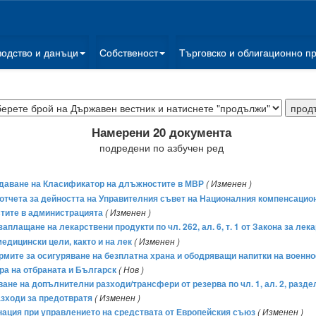
водство и данъци
Собственост
Търговско и облигационно п
Намерени 20 документа
подредени по азбучен ред
рждаване на Класификатор на длъжностите в МВР
( Изменен )
а отчета за дейността на Управителния съвет на Националния компенсацио
тите в администрацията
( Изменен )
 заплащане на лекарствени продукти по чл. 262, ал. 6, т. 1 от Закона за л
едицински цели, както и на лек
( Изменен )
 нормите за осигуряване на безплатна храна и ободряващи напитки на вое
ра на отбраната и Българск
( Нов )
ане на допълнителни разходи/трансфери от резерва по чл. 1, ал. 2, раздел
азходи за предотвратя
( Изменен )
инация при управлението на средствата от Европейския съюз
( Изменен )