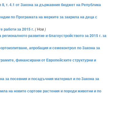
 II, т. 4.1 от Закона за държавния бюджет на Република
ендии по Програмата на мерките за закрила на деца с
 работи за 2015 г.
( Нов )
 регионалното развитие и благоустройството за 2015 г. за
сортоизпитване, апробация и семеконтрол по Закона за
грамите, финансирани от Европейските структурни и
на за посевния и посадъчния материал и по Закона за
рила на новите сортове растения и породи животни и по