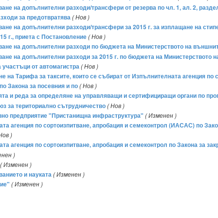
ване на допълнителни разходи/трансфери от резерва по чл. 1, ал. 2, раздел
азходи за предотвратява
( Нов )
яване на допълнителни разходи/трансфери за 2015 г. за изплащане на стип
15 г., приета с Постановление
( Нов )
яване на допълнителни разходи по бюджета на Министерството на външните
ване на допълнителни разходи за 2015 г. по бюджета на Министерството на
 участъци от автомагистра
( Нов )
ане на Тарифа за таксите, които се събират от Изпълнителната агенция по 
по Закона за посевния и по
( Нов )
ията и реда за определяне на управляващи и сертифициращи органи по про
юз за териториално сътрудничество
( Нов )
авно предприятие "Пристанищна инфраструктура"
( Изменен )
ата агенция по сортоизпитване, апробация и семеконтрол (ИАСАС) по Зако
Нов )
ата агенция по сортоизпитване, апробация и семеконтрол по Закона за зак
нен )
( Изменен )
ванието и науката
( Изменен )
ие"
( Изменен )