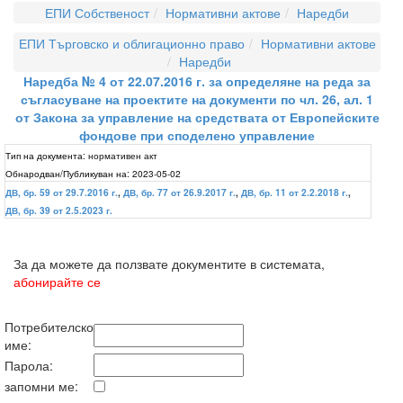
ЕПИ Собственост
Нормативни актове
Наредби
ЕПИ Търговско и облигационно право
Нормативни актове
Наредби
Наредба № 4 от 22.07.2016 г. за определяне на реда за
съгласуване на проектите на документи по чл. 26, ал. 1
от Закона за управление на средствата от Европейските
фондове при споделено управление
Тип на документа:
нормативен акт
Обнародван/Публикуван на:
2023-05-02
ДВ, бр. 59 от 29.7.2016 г.
,
ДВ, бр. 77 от 26.9.2017 г.
,
ДВ, бр. 11 от 2.2.2018 г.
,
ДВ, бр. 39 от 2.5.2023 г.
За да можете да ползвате документите в системата,
абонирайте се
Потребителско
име:
Парола:
запомни ме: