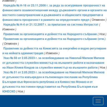
Изменен )
Наредба № Н-16 от 23.11.2006 г. за реда за осигуряване прозрачност на
финансовите взаимоотношения между държавните органи и органите на
местното самоуправление и държавните и общинските предприятия и
финансовата прозрачност в рамките на определените предп
( Отменен )
Наредба № Н-4 от 21.12.2007 г. за прилагане на система Интрастат
(
Изменен )
Правилник за организацията и дейността на Народното събрание
( Нов )
Правилник за организацията и дейността на Народното събрание (отм.)
( Отменен )
Правилник за дейността на Комисията за енергийно и водно регулиране
и на нейната администрация
( Изменен )
Указ № 50 от 2.05.2023 г. за освобождаване на Николай Милков Милков
от длъжността служебен министър на външните работи и назначаване
на Иван Илиев Кондов за служебен министър на външните работи
( Нов )
Указ № 51 от 2.05.2023 г. за освобождаване на Николай Милков Милков
от длъжността извънреден и пълномощен посланик на Република
България във Френската република и в Княжество Монако и от
длъжността постоянен представител на Република България към
ЮНЕСКО
( Нов )
Указ № 52 от 27.04.2023 г. за назначаване на Николай Милков Милков за
постоянен представител на Република България в
Toggl
Северноатлантическия съвет към Организацията на
navig