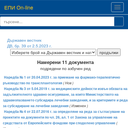
ЕПИ On-line
Toggl
navig
Държавен вестник
ДВ, бр. 39 от 2.5.2023 г.
Намерени 11 документа
подредени по азбучен ред
Наредба № 1 от 20.04.2023 г. за приемане на фармако-терапевтично
ръководство по трансплантология
( Нов )
Наредба № 3 от 5.04.2019 г. за медицинските дейности извън обхвата на
задължителното здравно осигуряване, за които Министерството на
здравеопазването субсидира лечебни заведения, и за критериите и реда
за субсидиране на лечебни заведения
( Изменен )
Наредба № 4 от 22.07.2016 г. за определяне на реда за съгласуване на
проектите на документи по чл. 26, ал. 1 от Закона за управление на
средствата от Европейските фондове при споделено управление
(