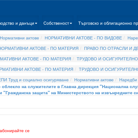
водство и данъци
Собственост
Търговско и облигационно п
Нормативни актове
НОРМАТИВНИ АКТОВЕ - ПО ВИДОВЕ
Наре
НОРМАТИВНИ АКТОВЕ - ПО МАТЕРИЯ
ПРАВО ПО ОТРАСЛИ И 
МАТИВНИ АКТОВЕ - ПО МАТЕРИЯ
ТРУДОВО И ОСИГУРИТЕЛНО
РМАТИВНИ АКТОВЕ - ПО МАТЕРИЯ
ТРУДОВО И ОСИГУРИТЕЛН
ЕПИ Труд и социално осигуряване
Нормативни актове
Наредби
то облекло на служителите в Главна дирекция "Национална сл
и "Гражданска защита" на Министерството на извънредните с
абонирайте се