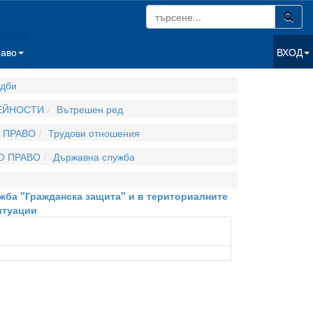
раво
ВХОД
дби
ДЕЙНОСТИ
Вътрешен ред
 ПРАВО
Трудови отношения
О ПРАВО
Държавна служба
ужба "Гражданска защита" и в териториалните
итуации