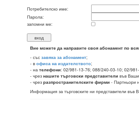
Потребителско име:
Парола:
запомни ме:
Вие можете да направите своя абонамент по вся
-
със
завяка за абонамент
;
- в
офиса на издателството
;
- на
телефони
: 02/981-13-76; 088/240-03-10; 02/981
- чрез
нашите търговски представители
във Ваши
- чрез
разпространителските фирми
- Партньори н
Информация за търговските ни представители във В