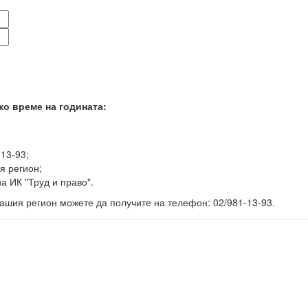
ко време на годината:
-13-93;
я регион;
а ИК "Труд и право".
ашия регион можете да получите на телефон: 02/981-13-93.