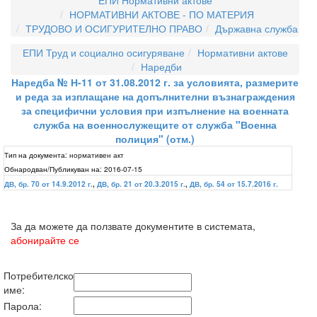
ЕПИ Нормативни актове
НОРМАТИВНИ АКТОВЕ - ПО МАТЕРИЯ
ТРУДОВО И ОСИГУРИТЕЛНО ПРАВО
Държавна служба
ЕПИ Труд и социално осигуряване
Нормативни актове
Наредби
Наредба № Н-11 от 31.08.2012 г. за условията, размерите
и реда за изплащане на допълнителни възнаграждения
за специфични условия при изпълнение на военната
служба на военнослужещите от служба "Военна
полиция" (отм.)
Тип на документа:
нормативен акт
Обнародван/Публикуван на:
2016-07-15
ДВ, бр. 70 от 14.9.2012 г.
,
ДВ, бр. 21 от 20.3.2015 г.
,
ДВ, бр. 54 от 15.7.2016 г.
За да можете да ползвате документите в системата,
абонирайте се
Потребителско
име:
Парола: