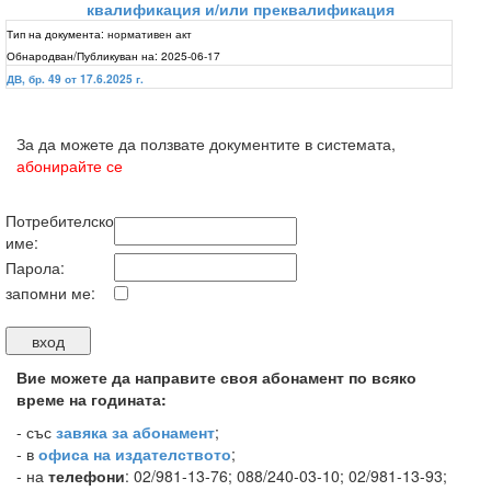
квалификация и/или преквалификация
Тип на документа:
нормативен акт
Обнародван/Публикуван на:
2025-06-17
ДВ, бр. 49 от 17.6.2025 г.
За да можете да ползвате документите в системата,
абонирайте се
Потребителско
име:
Парола:
запомни ме:
Вие можете да направите своя абонамент по всяко
време на годината:
-
със
завяка за абонамент
;
- в
офиса на издателството
;
- на
телефони
: 02/981-13-76; 088/240-03-10; 02/981-13-93;