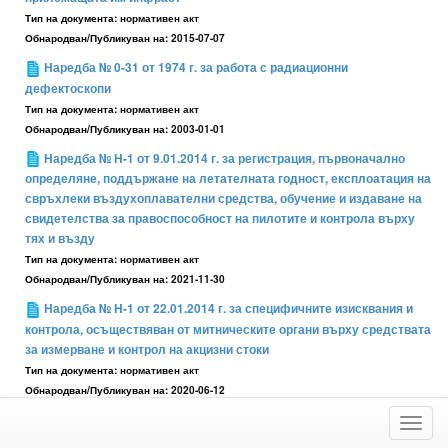
Тип на документа:
нормативен акт
Обнародван/Публикуван на:
2015-07-07
Наредба № 0-31 от 1974 г. за работа с радиационни
дефектоскопи
Тип на документа:
нормативен акт
Обнародван/Публикуван на:
2003-01-01
Наредба № H-1 от 9.01.2014 г. за регистрация, първоначално
определяне, поддържане на летателната годност, експлоатация на
свръхлеки въздухоплавателни средства, обучение и издаване на
свидетелства за правоспособност на пилотите и контрола върху
тях и възду
Тип на документа:
нормативен акт
Обнародван/Публикуван на:
2021-11-30
Наредба № H-1 от 22.01.2014 г. за специфичните изисквания и
контрола, осъществяван от митническите органи върху средствата
за измерване и контрол на акцизни стоки
Тип на документа:
нормативен акт
Обнародван/Публикуван на:
2020-06-12
Наредба № H-1 от 24.01.2020 г. за условията и реда за
Toggl
извършване на изследване за професионална и психологическа
navig