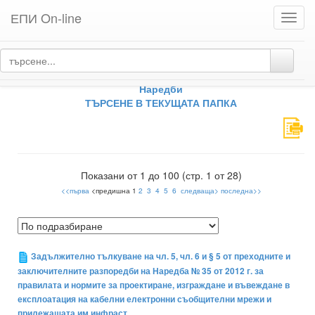
ЕПИ On-line
Toggl
navig
ЕПИ Нормативни актове
НОРМАТИВНИ АКТОВЕ - ПО ВИДОВЕ
Наредби
ТЪРСЕНЕ В ТЕКУЩАТА ПАПКА
Показани от 1 до 100 (стр. 1 от 28)
<<първа
<предишна 1
2
3
4
5
6
следваща>
последна>>
Задължително тълкуване на чл. 5, чл. 6 и § 5 от преходните и
заключителните разпоредби на Наредба № 35 от 2012 г. за
правилата и нормите за проектиране, изграждане и въвеждане в
експлоатация на кабелни електронни съобщителни мрежи и
прилежащата им инфраст