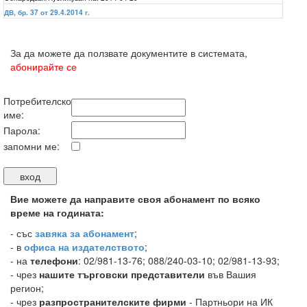
ДВ, бр. 37 от 29.4.2014 г.
За да можете да ползвате документите в системата,
абонирайте се
Потребителско
име:
Парола:
запомни ме:
Вие можете да направите своя абонамент по всяко
време на годината:
-
със
завяка за абонамент
;
- в
офиса на издателството
;
- на
телефони
: 02/981-13-76; 088/240-03-10; 02/981-13-93;
- чрез
нашите търговски представители
във Вашия
регион;
- чрез
разпространителските фирми
- Партньори на ИК