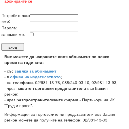
абонирайте се
Потребителско
име:
Парола:
запомни ме:
Вие можете да направите своя абонамент по всяко
време на годината:
-
със
завяка за абонамент
;
- в
офиса на издателството
;
- на
телефони
: 02/981-13-76; 088/240-03-10; 02/981-13-93;
- чрез
нашите търговски представители
във Вашия
регион;
- чрез
разпространителските фирми
- Партньори на ИК
"Труд и право".
Информация за търговските ни представители във Вашия
регион можете да получите на телефон: 02/981-13-93.