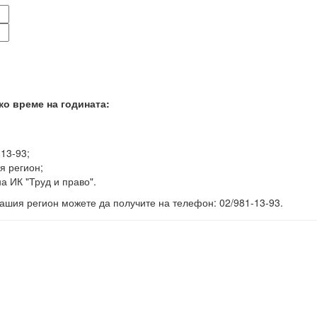
ко време на годината:
-13-93;
я регион;
а ИК "Труд и право".
ашия регион можете да получите на телефон: 02/981-13-93.