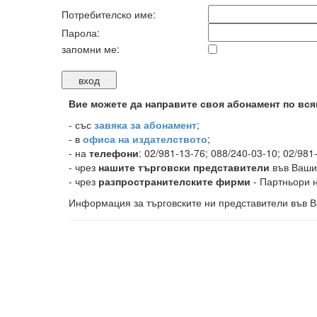
Потребителско име:
Парола:
запомни ме:
Вие можете да направите своя абонамент по вся
-
със
завяка за абонамент
;
- в
офиса на издателството
;
- на
телефони
: 02/981-13-76; 088/240-03-10; 02/981
- чрез
нашите търговски представители
във Ваши
- чрез
разпространителските фирми
- Партньори н
Информация за търговските ни представители във В