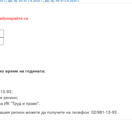
25 г.
,
ДВ, бр. 63 от 1.8.2025 г.
,
ДВ, бр. 64 от 5.8.2025 г.
абонирайте се
ко време на годината:
-13-93;
я регион;
а ИК "Труд и право".
ашия регион можете да получите на телефон: 02/981-13-93.