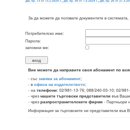
ДВ, бр. 13 от 13.2.2024 г.
,
ДВ, бр. 39 от 1.5.2024 г.
,
ДВ, бр. 26 от 27.3.20
За да можете да ползвате документите в системата,
Потребителско име:
Парола:
запомни ме:
Вие можете да направите своя абонамент по вся
-
със
завяка за абонамент
;
- в
офиса на издателството
;
- на
телефони
: 02/981-13-76; 088/240-03-10; 02/981
- чрез
нашите търговски представители
във Ваши
- чрез
разпространителските фирми
- Партньори н
Информация за търговските ни представители във В