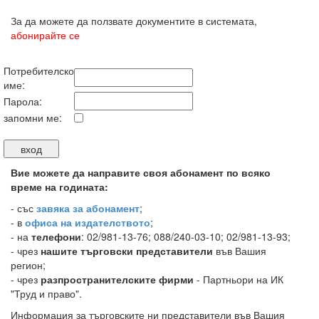
За да можете да ползвате документите в системата,
абонирайте се
Потребителско
име:
Парола:
запомни ме:
Вие можете да направите своя абонамент по всяко
време на годината:
-
със
завяка за абонамент
;
- в
офиса на издателството
;
- на
телефони
: 02/981-13-76; 088/240-03-10; 02/981-13-93;
- чрез
нашите търговски представители
във Вашия
регион;
- чрез
разпространителските фирми
- Партньори на ИК
"Труд и право".
Информация за търговските ни представители във Вашия