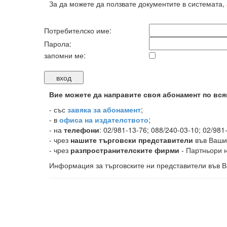
За да можете да ползвате документите в системата,
Потребителско име:
Парола:
запомни ме:
Вие можете да направите своя абонамент по вся
-
със
завяка за абонамент
;
- в
офиса на издателството
;
- на
телефони
: 02/981-13-76; 088/240-03-10; 02/981
- чрез
нашите търговски представители
във Ваши
- чрез
разпространителските фирми
- Партньори н
Информация за търговските ни представители във В