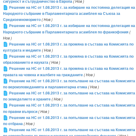
сигурност и сътрудничество в Европа
( Нов )
Решение на НС от 1.08.2013 г. за избиране на постоянна делегация на
Народното събрание в Парламентарната асамблея на Съюза за
Средиземноморието
( Нов )
Решение на НС от 1.08.2013 г. за избиране на постоянна делегация на
Народното събрание в Парламентарната асамблея по франкофония
(
Нов )
Решение на НС от 1.08.2013 г. за промяна в състава на Комисията по
културата и медиите
( Нов )
Решение на НС от 1.08.2013 г. за промяна в състава на Комисията по
образованието и науката
( Нов )
Решение на НС от 1.08.2013 г. за промяна в състава на Комисията по
правата на човека и жалбите на гражданите
( Нов )
Решение на НС от 1.08.2013 г. за попълване на състава на Комисията
по вероизповеданията и парламентарна етика
( Нов )
Решение на НС от 1.08.2013 г. за попълване на състава на Комисията
по земеделието и храните
( Нов )
Решение на НС от 1.08.2013 г. за попълване на състава на Комисията
по правни въпроси
( Нов )
Решение на НС от 1.08.2013 г. за попълване на състава на Комисията
по отбрана
( Нов )
Решение на НС от 1.08.2013 г. за попълване на състава на Комисията
по европейските въпроси и контрол на европейските фондове
( Нов )