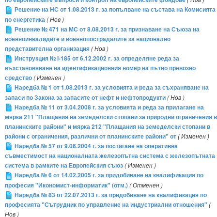
Решение на НС от 1.08.2013 г. за попълване на състава на Комисията
по енергетика
( Нов )
Решение № 471 на МС от 8.08.2013 г. за признаване на Съюза на
военноинвалидите и военнопострадалите за национално
представителна организация
( Нов )
Инструкция № I-185 от 6.12.2002 г. за определяне реда за
възстановяване на идентификационния номер на пътно превозно
средство
( Изменен )
Наредба № 1 от 1.08.2013 г. за условията и реда за съхраняване на
запаси по Закона за запасите от нефт и нефтопродукти
( Нов )
Наредба № 11 от 3.04.2008 г. за условията и реда за прилагане на
мярка 211 "Плащания на земеделски стопани за природни ограничения в
планинските райони" и мярка 212 "Плащания на земеделски стопани в
райони с ограничения, различни от планинските райони" от
( Изменен )
Наредба № 57 от 9.06.2004 г. за постигане на оперативна
съвместимост на националната железопътна система с железопътната
система в рамките на Европейския съюз
( Изменен )
Наредба № 6 от 14.02.2005 г. за придобиване на квалификация по
професия "Икономист-информатик" (отм.)
( Отменен )
Наредба № 83 от 22.07.2013 г. за придобиване на квалификация по
професията "Сътрудник по управление на индустриални отношения"
(
Нов )