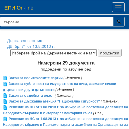
ЕПИ On-line
Toggl
navig
Държавен вестник
ДВ, бр. 71 от 13.8.2013 г.
Намерени 29 документа
подредени по азбучен ред
Закон за политическите партии
( Изменен )
Закон за публичност на имуществото на лица, заемащи висши
държавни и други длъжности
( Изменен )
Закон за съдебната власт
( Изменен )
Закон за Държавна агенция "Национална сигурност"
( Изменен )
Решение на НС от 1.08.2013 г. за избиране на постоянна делегация на
Народното събрание в Интерпарламентарния съюз
( Нов )
Решение на НС от 1.08.2013 г. за избиране на постоянна делегация на
Народното събрание в Парламентарната асамблея на Организацията за