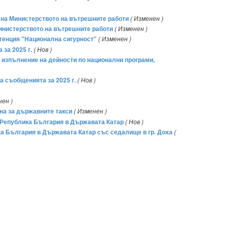
те на Министерството на вътрешните работи
( Изменен )
Министерството на вътрешните работи
( Изменен )
агенция "Национална сигурност"
( Изменен )
за 2025 г.
( Нов )
а изпълнение на дейности по национални програми,
а съобщенията за 2025 г.
( Нов )
нен )
она за държавните такси
( Изменен )
а Република България в Държавата Катар
( Нов )
ка България в Държавата Катар със седалище в гр. Доха
(