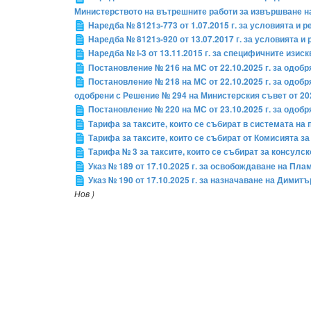
Министерството на вътрешните работи за извършване н
Наредба № 8121з-773 от 1.07.2015 г. за условията и
Наредба № 8121з-920 от 13.07.2017 г. за условията 
Наредба № І-3 от 13.11.2015 г. за специфичните изи
Постановление № 216 на МС от 22.10.2025 г. за одоб
Постановление № 218 на МС от 22.10.2025 г. за одоб
одобрени с Решение № 294 на Министерския съвет от 202
Постановление № 220 на МС от 23.10.2025 г. за одоб
Тарифа за таксите, които се събират в системата н
Тарифа за таксите, които се събират от Комисията 
Тарифа № 3 за таксите, които се събират за консулс
Указ № 189 от 17.10.2025 г. за освобождаване на П
Указ № 190 от 17.10.2025 г. за назначаване на Дим
Нов )