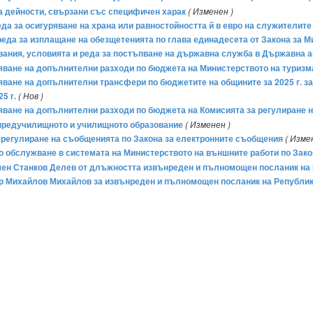
а дейности, свързани със специфичен харак
( Изменен )
 реда за осигуряване на храна или равностойността й в евро на служители
и реда за изплащане на обезщетенията по глава единадесета от Закона за 
сквания, условията и реда за постъпване на държавна служба в Държавна 
ряване на допълнителни разходи по бюджета на Министерството на туризма 
ряване на допълнителни трансфери по бюджетите на общините за 2025 г. з
5 г.
( Нов )
ряване на допълнителни разходи по бюджета на Комисията за регулиране н
а предучилищното и училищното образование
( Изменен )
за регулиране на съобщенията по Закона за електронните съобщения
( Изме
ко обслужване в системата на Министерството на външните работи по Зак
ламен Станков Делев от длъжността извънреден и пълномощен посланик н
итър Михайлов Михайлов за извънреден и пълномощен посланик на Републи