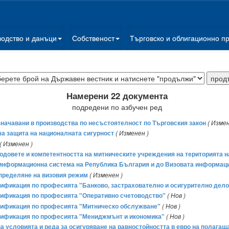
водство и данъци
Собственост
Търговско и облигационно п
Намерени 22 документа
подредени по азбучен ред
значавани в производства по несъстоятелност по Търговския закон
( Измен
за защита на националната сигурност
( Изменен )
( Изменен )
 кодовете и компетентността на митническите учреждения на територията 
 информационна система на Република България и до Визовата информац
определяне на визовия режим
( Изменен )
алификация по професията "Банково, застрахователно и осигурително дело
валификация по професията "Оперативно счетоводство"
( Нов )
валификация по професията "Митническо обслужване"
( Нов )
валификация по професията "Мениджмънт и икономика"
( Нов )
 на условията и реда за осигуряване на равностойността в евро на полагащ