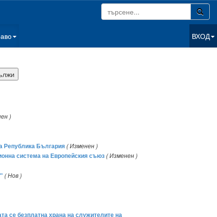
раво
ВХОД
ен )
на Република България
( Изменен )
ионна система на Европейския съюз
( Изменен )
"
( Нов )
ата се безплатна храна на служителите на