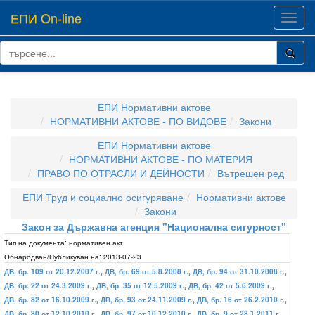
ЕПИ On-line
Toggl
navig
ЕПИ Нормативни актове
НОРМАТИВНИ АКТОВЕ - ПО ВИДОВЕ
Закони
ЕПИ Нормативни актове
НОРМАТИВНИ АКТОВЕ - ПО МАТЕРИЯ
ПРАВО ПО ОТРАСЛИ И ДЕЙНОСТИ
Вътрешен ред
ЕПИ Труд и социално осигуряване
Нормативни актове
Закони
Закон за Държавна агенция "Национална сигурност"
Тип на документа:
нормативен акт
Обнародван/Публикуван на:
2013-07-23
ДВ, бр. 109 от 20.12.2007 г.
,
ДВ, бр. 69 от 5.8.2008 г.
,
ДВ, бр. 94 от 31.10.2008 г.
,
ДВ, бр. 22 от 24.3.2009 г.
,
ДВ, бр. 35 от 12.5.2009 г.
,
ДВ, бр. 42 от 5.6.2009 г.
,
ДВ, бр. 82 от 16.10.2009 г.
,
ДВ, бр. 93 от 24.11.2009 г.
,
ДВ, бр. 16 от 26.2.2010 г.
,
ДВ, бр. 80 от 12.10.2010 г.
,
ДВ, бр. 97 от 10.12.2010 г.
,
ДВ, бр. 9 от 28.1.2011 г.
,