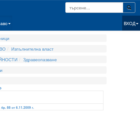
раво
ВХОД
ници
ВО
Изпълнителна власт
ЕЙНОСТИ
Здравеопазване
и
о
 бр. 88 от 6.11.2009 г.