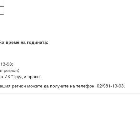
ко време на годината:
-13-93;
я регион;
а ИК "Труд и право".
ашия регион можете да получите на телефон: 02/981-13-93.