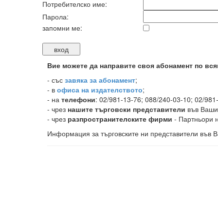
Потребителско име:
Парола:
запомни ме:
Вие можете да направите своя абонамент по вся
-
със
завяка за абонамент
;
- в
офиса на издателството
;
- на
телефони
: 02/981-13-76; 088/240-03-10; 02/981
- чрез
нашите търговски представители
във Ваши
- чрез
разпространителските фирми
- Партньори н
Информация за търговските ни представители във В