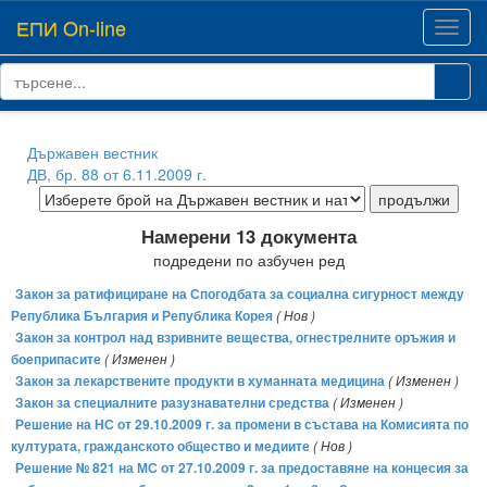
ЕПИ On-line
Toggl
navig
Държавен вестник
ДВ, бр. 88 от 6.11.2009 г.
Намерени 13 документа
подредени по азбучен ред
Закон за ратифициране на Спогодбата за социална сигурност между
Република България и Република Корея
( Нов )
Закон за контрол над взривните вещества, огнестрелните оръжия и
боеприпасите
( Изменен )
Закон за лекарствените продукти в хуманната медицина
( Изменен )
Закон за специалните разузнавателни средства
( Изменен )
Решение на НС от 29.10.2009 г. за промени в състава на Комисията по
културата, гражданското общество и медиите
( Нов )
Решение № 821 на МС от 27.10.2009 г. за предоставяне на концесия за