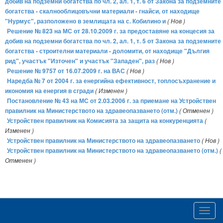
добив на подземни богатства по чл. 2, ал. 1, т. 6 от Закона за подземните
богатства - скалнооблицовъчни материали - гнайси, от находище
"Нурмус", разположено в землищата на с. Кобилино и
( Нов )
Решение № 823 на МС от 28.10.2009 г. за предоставяне на концесия за
добив на подземни богатства по чл. 2, ал. 1, т. 5 от Закона за подземните
богатства - строителни материали - доломити, от находище "Дългия
рид", участък "Източен" и участък "Западен", раз
( Нов )
Решение № 9757 от 16.07.2009 г. на ВАС
( Нов )
Наредба № 7 от 2004 г. за енергийна ефективност, топлосъхранение и
икономия на енергия в сгради
( Изменен )
Постановление № 43 на МС от 2.03.2006 г. за приемане на Устройствен
правилник на Министерството на здравеопазването (отм.)
( Отменен )
Устройствен правилник на Комисията за защита на конкуренцията
(
Изменен )
Устройствен правилник на Министерството на здравеопазването
( Нов )
Устройствен правилник на Министерството на здравеопазването (отм.)
(
Отменен )
Toggl
navig