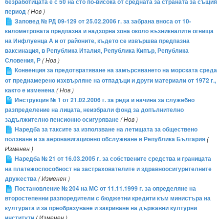
безработицата е с 50 на сто по-висока от средната за страната за същия
период
( Нов )
Заповед № РД 09-129 от 25.02.2006 г. за забрана вноса от 10-
километровата предпазна и надзорна зона около възникналите огнища
на Инфлуенца А и от районите, където се извършва предпазна
ваксинация, в Република Италия, Република Кипър, Република
Словения, Р
( Нов )
Конвенция за предотвратяване на замърсяването на морската среда
от преднамерено изхвърляне на отпадъци и други материали от 1972 г.,
както е изменена
( Нов )
Инструкция № 1 от 21.02.2006 г. за реда и начина за служебно
разпределение на лицата, неизбрали фонд за допълнително
задължително пенсионно осигуряване
( Нов )
Наредба за таксите за използване на летищата за обществено
ползване и за аеронавигационно обслужване в Република България
(
Изменен )
Наредба № 21 от 16.03.2005 г. за собствените средства и границата
на платежоспособност на застрахователите и здравноосигурителните
дружества
( Изменен )
Постановление № 204 на МС от 11.11.1999 г. за определяне на
второстепенни разпоредители с бюджетни кредити към министъра на
културата и за преобразуване и закриване на държавни културни
институти
( Изменен )