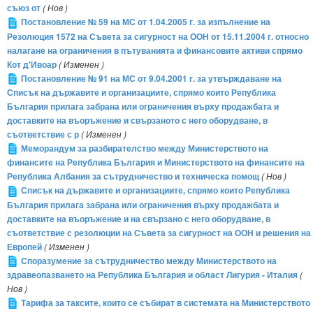
съюз от
( Нов )
Постановление № 59 на МС от 1.04.2005 г. за изпълнение на
Резолюция 1572 на Съвета за сигурност на ООН от 15.11.2004 г. относно
налагане на ограничения в пътуванията и финансовите активи спрямо
Кот д'Ивоар
( Изменен )
Постановление № 91 на МС от 9.04.2001 г. за утвърждаване на
Списък на държавите и организациите, спрямо които Република
България прилага забрана или ограничения върху продажбата и
доставките на въоръжение и свързаното с него оборудване, в
съответствие с р
( Изменен )
Меморандум за разбирателство между Министерството на
финансите на Република България и Министерството на финансите на
Република Албания за сътрудничество и техническа помощ
( Нов )
Списък на държавите и организациите, спрямо които Република
България прилага забрана или ограничения върху продажбата и
доставките на въоръжение и на свързано с него оборудване, в
съответствие с резолюции на Съвета за сигурност на ООН и решения на
Европей
( Изменен )
Споразумение за сътрудничество между Министерството на
здравеопазването на Република България и област Лигурия - Италия
(
Нов )
Тарифа за таксите, които се събират в системата на Министерството