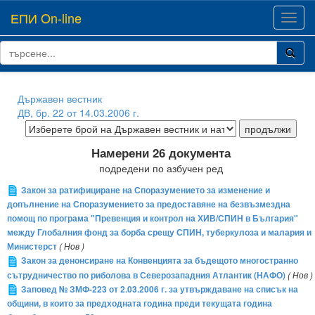
ЕПИ On-line
Toggl
navig
Държавен вестник
ДВ, бр. 22 от 14.03.2006 г.
Намерени 26 документа
подредени по азбучен ред
Закон за ратифициране на Споразумението за изменение и
допълнение на Споразумението за предоставяне на безвъзмездна
помощ по програма "Превенция и контрол на ХИВ/СПИН в България"
между Глобалния фонд за борба срещу СПИН, туберкулоза и малария и
Министерст
( Нов )
Закон за денонсиране на Конвенцията за бъдещото многостранно
сътрудничество по риболова в Северозападния Атлантик (НАФО)
( Нов )
Заповед № ЗМФ-223 от 2.03.2006 г. за утвърждаване на списък на
общини, в които за предходната година преди текущата година