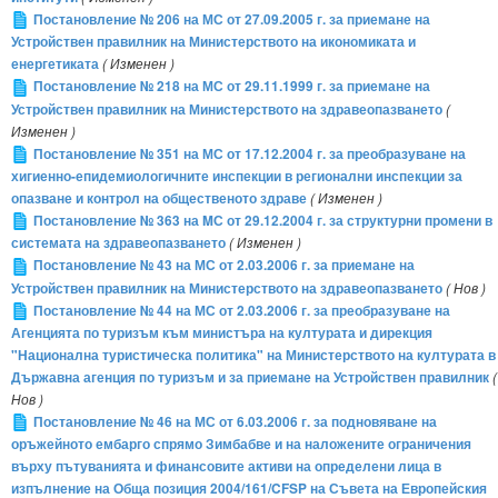
Постановление № 206 на МС от 27.09.2005 г. за приемане на
Устройствен правилник на Министерството на икономиката и
енергетиката
( Изменен )
Постановление № 218 на МС от 29.11.1999 г. за приемане на
Устройствен правилник на Министерството на здравеопазването
(
Изменен )
Постановление № 351 на МС от 17.12.2004 г. за преобразуване на
хигиенно-епидемиологичните инспекции в регионални инспекции за
опазване и контрол на общественото здраве
( Изменен )
Постановление № 363 на MС от 29.12.2004 г. за структурни промени в
системата на здравеопазването
( Изменен )
Постановление № 43 на МС от 2.03.2006 г. за приемане на
Устройствен правилник на Министерството на здравеопазването
( Нов )
Постановление № 44 на МС от 2.03.2006 г. за преобразуване на
Агенцията по туризъм към министъра на културата и дирекция
"Национална туристическа политика" на Министерството на културата в
Държавна агенция по туризъм и за приемане на Устройствен правилник
(
Нов )
Постановление № 46 на МС от 6.03.2006 г. за подновяване на
оръжейното ембарго спрямо Зимбабве и на наложените ограничения
върху пътуванията и финансовите активи на определени лица в
изпълнение на Обща позиция 2004/161/CFSP на Съвета на Европейския