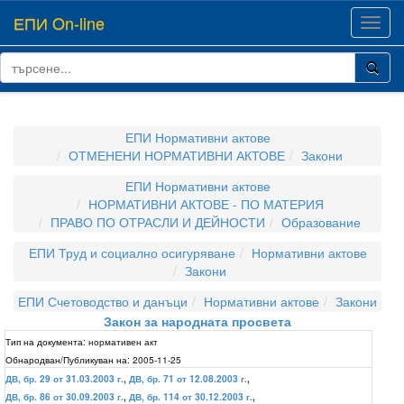
ЕПИ On-line
Toggl
navig
ЕПИ Нормативни актове
ОТМЕНЕНИ НОРМАТИВНИ АКТОВЕ
Закони
ЕПИ Нормативни актове
НОРМАТИВНИ АКТОВЕ - ПО МАТЕРИЯ
ПРАВО ПО ОТРАСЛИ И ДЕЙНОСТИ
Образование
ЕПИ Труд и социално осигуряване
Нормативни актове
Закони
ЕПИ Счетоводство и данъци
Нормативни актове
Закони
Закон за народната просвета
Тип на документа:
нормативен акт
Обнародван/Публикуван на:
2005-11-25
ДВ, бр. 29 от 31.03.2003 г.
,
ДВ, бр. 71 от 12.08.2003 г.
,
ДВ, бр. 86 от 30.09.2003 г.
,
ДВ, бр. 114 от 30.12.2003 г.
,