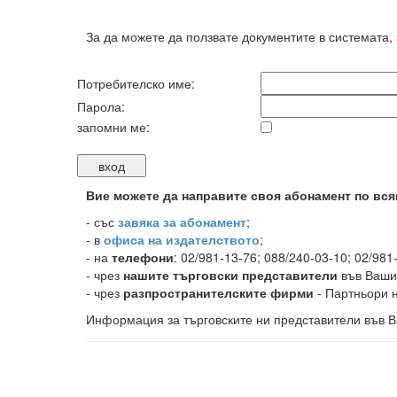
За да можете да ползвате документите в системата,
Потребителско име:
Парола:
запомни ме:
Вие можете да направите своя абонамент по вся
-
със
завяка за абонамент
;
- в
офиса на издателството
;
- на
телефони
: 02/981-13-76; 088/240-03-10; 02/981
- чрез
нашите търговски представители
във Ваши
- чрез
разпространителските фирми
- Партньори н
Информация за търговските ни представители във В