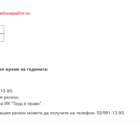
абонирайте се
ко време на годината:
-13-93;
я регион;
а ИК "Труд и право".
ашия регион можете да получите на телефон: 02/981-13-93.