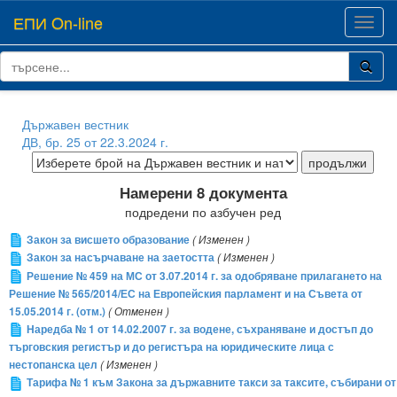
ЕПИ On-line
Toggl
navig
Държавен вестник
ДВ, бр. 25 от 22.3.2024 г.
Намерени 8 документа
подредени по азбучен ред
Закон за висшето образование
( Изменен )
Закон за насърчаване на заетостта
( Изменен )
Решение № 459 на МС от 3.07.2014 г. за одобряване прилагането на
Решение № 565/2014/ЕС на Европейския парламент и на Съвета от
15.05.2014 г. (отм.)
( Отменен )
Наредба № 1 от 14.02.2007 г. за водене, съхраняване и достъп до
търговския регистър и до регистъра на юридическите лица с
нестопанска цел
( Изменен )
Тарифа № 1 към Закона за държавните такси за таксите, събирани от