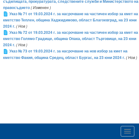
съдилищата, прокуратурата, следствените служби и Министерството на
правосъдието
( Изменен )
Указ № 71 от 19.03.2024 г. за насрочване на частичен избор за кмет на
кметство Теплен, община Хаджидимово, област Благоевград, на 23 юни
2024 г.
( Нов )
Указ № 72 от 19.03.2024 г. за насрочване на частичен избор за кмет на
кметство Голямо Градище, община Опака, област Търговище, на 23 юни
2024 г.
( Нов )
Указ № 73 от 19.03.2024 г. за насрочване на нов избор за кмет на
кметство Факия, община Средец, област Бургас, на 23 юни 2024 г.
( Нов )
Toggl
navig