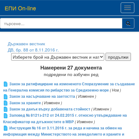
ЕПИ On-line
Toggl
navig
Държавен вестник
ДВ, бр. 88 от 8.11.2016 г.
Намерени 27 документа
подредени по азбучен ред
Закон за ратифициране на измененото Споразумение за създаване
на Генерална комисия по рибарство за Средиземно море
( Нов )
Закон за насърчаване на заетостта
( Изменен )
Закон за храните
( Изменен )
Закон за данък върху добавената стойност
( Изменен )
Заповед № 8121з-212 от 24.02.2015 г. относно утвърждаване на
Класификатор на длъжностите в МВР
( Изменен )
Инструкция № 16 от 3.11.2016 г. за реда и начина за обмен на
информация между Министерството на земеделието и храните и