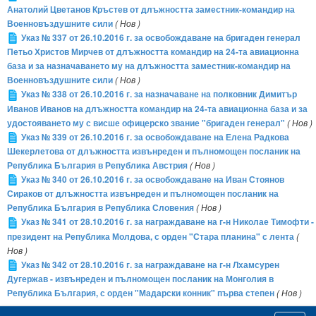
Анатолий Цветанов Кръстев от длъжността заместник-командир на
Военновъздушните сили
( Нов )
Указ № 337 от 26.10.2016 г. за освобождаване на бригаден генерал
Петьо Христов Мирчев от длъжността командир на 24-та авиационна
база и за назначаването му на длъжността заместник-командир на
Военновъздушните сили
( Нов )
Указ № 338 от 26.10.2016 г. за назначаване на полковник Димитър
Иванов Иванов на длъжността командир на 24-та авиационна база и за
удостояването му с висше офицерско звание "бригаден генерал"
( Нов )
Указ № 339 от 26.10.2016 г. за освобождаване на Елена Радкова
Шекерлетова от длъжността извънреден и пълномощен посланик на
Република България в Република Австрия
( Нов )
Указ № 340 от 26.10.2016 г. за освобождаване на Иван Стоянов
Сираков от длъжността извънреден и пълномощен посланик на
Република България в Република Словения
( Нов )
Указ № 341 от 28.10.2016 г. за награждаване на г-н Николае Тимофти -
президент на Република Молдова, с орден "Стара планина" с лента
(
Нов )
Указ № 342 от 28.10.2016 г. за награждаване на г-н Лхамсурен
Дугержав - извънреден и пълномощен посланик на Монголия в
Република България, с орден "Мадарски конник" първа степен
( Нов )