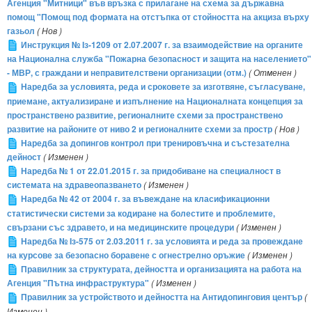
Агенция "Митници" във връзка с прилагане на схема за държавна
помощ "Помощ под формата на отстъпка от стойността на акциза върху
газьол
( Нов )
Инструкция № Iз-1209 от 2.07.2007 г. за взаимодействие на органите
на Национална служба "Пожарна безопасност и защита на населението"
- МВР, с граждани и неправителствени организации (отм.)
( Отменен )
Наредба за условията, реда и сроковете за изготвяне, съгласуване,
приемане, актуализиране и изпълнение на Националната концепция за
пространствено развитие, регионалните схеми за пространствено
развитие на районите от ниво 2 и регионалните схеми за простр
( Нов )
Наредба за допингов контрол при тренировъчна и състезателна
дейност
( Изменен )
Наредба № 1 от 22.01.2015 г. за придобиване на специалност в
системата на здравеопазването
( Изменен )
Наредба № 42 от 2004 г. за въвеждане на класификационни
статистически системи за кодиране на болестите и проблемите,
свързани със здравето, и на медицинските процедури
( Изменен )
Наредба № Iз-575 от 2.03.2011 г. за условията и реда за провеждане
на курсове за безопасно боравене с огнестрелно оръжие
( Изменен )
Правилник за структурата, дейността и организацията на работа на
Агенция "Пътна инфраструктура"
( Изменен )
Правилник за устройството и дейността на Антидопинговия център
(
Изменен )