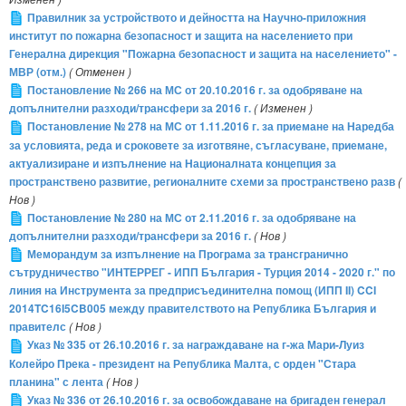
Правилник за устройството и дейността на Научно-приложния
институт по пожарна безопасност и защита на населението при
Генерална дирекция "Пожарна безопасност и защита на населението" -
МВР (отм.)
( Отменен )
Постановление № 266 на МС от 20.10.2016 г. за одобряване на
допълнителни разходи/трансфери за 2016 г.
( Изменен )
Постановление № 278 на МС от 1.11.2016 г. за приемане на Наредба
за условията, реда и сроковете за изготвяне, съгласуване, приемане,
актуализиране и изпълнение на Националната концепция за
пространствено развитие, регионалните схеми за пространствено разв
(
Нов )
Постановление № 280 на МС от 2.11.2016 г. за одобряване на
допълнителни разходи/трансфери за 2016 г.
( Нов )
Меморандум за изпълнение на Програма за трансгранично
сътрудничество "ИНТЕРРЕГ - ИПП България - Турция 2014 - 2020 г." по
линия на Инструмента за предприсъединителна помощ (ИПП II) CCI
2014TC16I5CB005 между правителството на Република България и
правителс
( Нов )
Указ № 335 от 26.10.2016 г. за награждаване на г-жа Мари-Луиз
Колейро Прека - президент на Република Малта, с орден "Стара
планина" с лента
( Нов )
Указ № 336 от 26.10.2016 г. за освобождаване на бригаден генерал