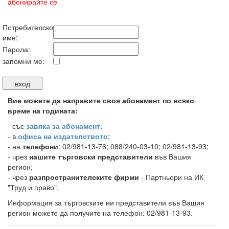
абонирайте се
Потребителско
име:
Парола:
запомни ме:
Вие можете да направите своя абонамент по всяко
време на годината:
-
със
завяка за абонамент
;
- в
офиса на издателството
;
- на
телефони
: 02/981-13-76; 088/240-03-10; 02/981-13-93;
- чрез
нашите търговски представители
във Вашия
регион;
- чрез
разпространителските фирми
- Партньори на ИК
"Труд и право".
Информация за търговските ни представители във Вашия
регион можете да получите на телефон: 02/981-13-93.