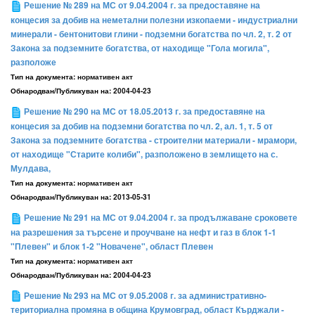
Решение № 289 на МС от 9.04.2004 г. за предоставяне на
концесия за добив на неметални полезни изкопаеми - индустриални
минерали - бентонитови глини - подземни богатства по чл. 2, т. 2 от
Закона за подземните богатства, от находище "Гола могила",
разположе
Тип на документа:
нормативен акт
Обнародван/Публикуван на:
2004-04-23
Решение № 290 на МС от 18.05.2013 г. за предоставяне на
концесия за добив на подземни богатства по чл. 2, ал. 1, т. 5 от
Закона за подземните богатства - строителни материали - мрамори,
от находище "Старите колиби", разположено в землището на с.
Мулдава,
Тип на документа:
нормативен акт
Обнародван/Публикуван на:
2013-05-31
Решение № 291 на МС от 9.04.2004 г. за продължаване сроковете
на разрешения за търсене и проучване на нефт и газ в блок 1-1
"Плевен" и блок 1-2 "Новачене", област Плевен
Тип на документа:
нормативен акт
Обнародван/Публикуван на:
2004-04-23
Решение № 293 на МС от 9.05.2008 г. за административно-
териториална промяна в община Крумовград, област Кърджали -