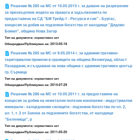
Решение № 285 на МС от 10.05.2013 г. за даване на разрешение
за прехвърляне изцяло на правата и задълженията по
предоставена на СД "БМ Трейд-1 - Ресурси и сие" - Бургас,
концесия за добив на подземни богатства от находище "Дядово
Бомил", община Нова Загор
Тип на документа:
нормативен акт
Обнародван/Публикуван на:
2013-05-18
Решение № 285 на МС от 9.05.2014 г. за административно-
териториални промени в границите на община Велинград, област
Пазарджик, и създаване на нова община с административен център
гр. Сърница
Тип на документа:
нормативен акт
Обнародван/Публикуван на:
2014-07-29
Решение № 286 на МС от 10.05.2011 г. за предоставяне на
концесия за добив на неметални полезни изкопаеми - индустриални
минерали - халцедонови силицити - подземни богатства по чл. 2,
ал. 1, т. 2 от Закона за подземните богатства, от находище
"Беленища", р
Тип на документа:
нормативен акт
Обнародван/Публикуван на:
2011-05-20