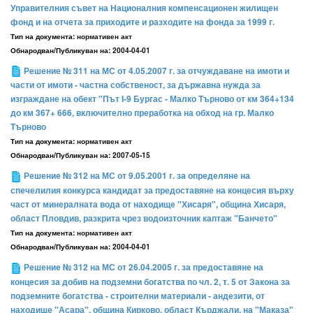
Управителния съвет на Националния компенсационен жилищен
фонд и на отчета за приходите и разходите на фонда за 1999 г.
Тип на документа:
нормативен акт
Обнародван/Публикуван на:
2004-04-01
Решение № 311 на МС от 4.05.2007 г. за отчуждаване на имоти и
части от имоти - частна собственост, за държавна нужда за
изграждане на обект "Път I-9 Бургас - Малко Търново от км 364+134
до км 367+ 666, включително преработка на обход на гр. Малко
Търново
Тип на документа:
нормативен акт
Обнародван/Публикуван на:
2007-05-15
Решение № 312 на МС от 9.05.2001 г. за определяне на
спечелилия конкурса кандидат за предоставяне на концесия върху
част от минералната вода от находище "Хисаря", община Хисаря,
област Пловдив, разкрита чрез водоизточник каптаж "Банчето"
Тип на документа:
нормативен акт
Обнародван/Публикуван на:
2004-04-01
Решение № 312 на МС от 26.04.2005 г. за предоставяне на
концесия за добив на подземни богатства по чл. 2, т. 5 от Закона за
подземните богатства - строителни материали - андезити, от
находище "Асара", община Кирково, област Кърджали, на "Маказа"