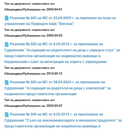
Тип на документа:
нормативен акт
Обнародван/Публикуван на:
2004-04-01
Решение № 305 на МС от 22.04.2005 г. за приемане на план за
управление на Природен парк "Витоша"
Тип на документа:
нормативен акт
Обнародван/Публикуван на:
2005-05-03
Решение № 305 на МС от 8.05.2015 г. за признаване на
Сдружение "Асоциация на родителите на деца с увреден слух" за
представителна организация на национално равнище в
Националния съвет за интеграция на хората с увреждания
Тип на документа:
нормативен акт
Обнародван/Публикуван на:
2015-05-15
Решение № 305 на МС от 29.04.2024 г. за признаване на
Сдружение "Асоциация на родители на деца с епилепсия" за
национално представителна организация
Тип на документа:
нормативен акт
Обнародван/Публикуван на:
2024-05-07
Решение № 306 на МС от 8.05.2015 г. за признаване на
Сдружение "Съюз на военноинвалидите и военнопострадалите" за
представителна организация на национално равнище в