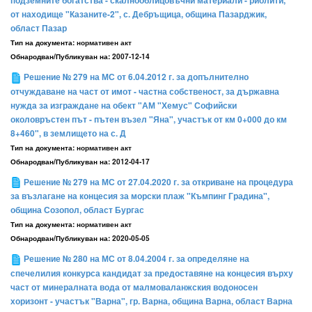
подземните богатства - скалнооблицовъчни материали - риолити,
от находище "Казаните-2", с. Дебръщица, община Пазарджик,
област Пазар
Тип на документа:
нормативен акт
Обнародван/Публикуван на:
2007-12-14
Решение № 279 на МС от 6.04.2012 г. за допълнително
отчуждаване на част от имот - частна собственост, за държавна
нужда за изграждане на обект "АМ "Хемус" Софийски
околовръстен път - пътен възел "Яна", участък от км 0+000 до км
8+460", в землището на с. Д
Тип на документа:
нормативен акт
Обнародван/Публикуван на:
2012-04-17
Решение № 279 на МС от 27.04.2020 г. за откриване на процедура
за възлагане на концесия за морски плаж "Къмпинг Градина",
община Созопол, област Бургас
Тип на документа:
нормативен акт
Обнародван/Публикуван на:
2020-05-05
Решение № 280 на МС от 8.04.2004 г. за определяне на
спечелилия конкурса кандидат за предоставяне на концесия върху
част от минералната вода от малмоваланжския водоносен
хоризонт - участък "Варна", гр. Варна, община Варна, област Варна