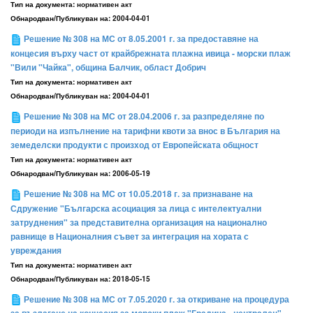
Тип на документа:
нормативен акт
Обнародван/Публикуван на:
2004-04-01
Решение № 308 на МС от 8.05.2001 г. за предоставяне на
концесия върху част от крайбрежната плажна ивица - морски плаж
"Вили "Чайка", община Балчик, област Добрич
Тип на документа:
нормативен акт
Обнародван/Публикуван на:
2004-04-01
Решение № 308 на МС от 28.04.2006 г. за разпределяне по
периоди на изпълнение на тарифни квоти за внос в България на
земеделски продукти с произход от Европейската общност
Тип на документа:
нормативен акт
Обнародван/Публикуван на:
2006-05-19
Решение № 308 на МС от 10.05.2018 г. за признаване на
Сдружение "Българска асоциация за лица с интелектуални
затруднения" за представителна организация на национално
равнище в Националния съвет за интеграция на хората с
увреждания
Тип на документа:
нормативен акт
Обнародван/Публикуван на:
2018-05-15
Решение № 308 на МС от 7.05.2020 г. за откриване на процедура