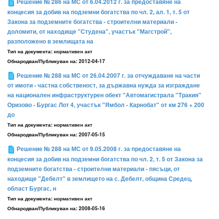
Решение № 286 на МС от 6.04.2012 г. за предоставяне на
концесия за добив на подземни богатства по чл. 2, ал. 1, т. 5 от
Закона за подземните богатства - строителни материали -
доломити, от находище "Студена", участък "Магстрой",
разположено в землищата на
Тип на документа:
нормативен акт
Обнародван/Публикуван на:
2012-04-17
Решение № 288 на МС от 26.04.2007 г. за отчуждаване на части
от имоти - частна собственост, за държавна нужда за изграждане
на национален инфраструктурен обект "Автомагистрала "Тракия"
Оризово - Бургас Лот 4, участък "Ямбол - Карнобат" от км 276 + 200
до
Тип на документа:
нормативен акт
Обнародван/Публикуван на:
2007-05-15
Решение № 288 на МС от 9.05.2008 г. за предоставяне на
концесия за добив на подземни богатства по чл. 2, т. 5 от Закона за
подземните богатства - строителни материали - пясъци, от
находище "Дебелт" в землището на с. Дебелт, община Средец,
област Бургас, н
Тип на документа:
нормативен акт
Обнародван/Публикуван на:
2008-05-16