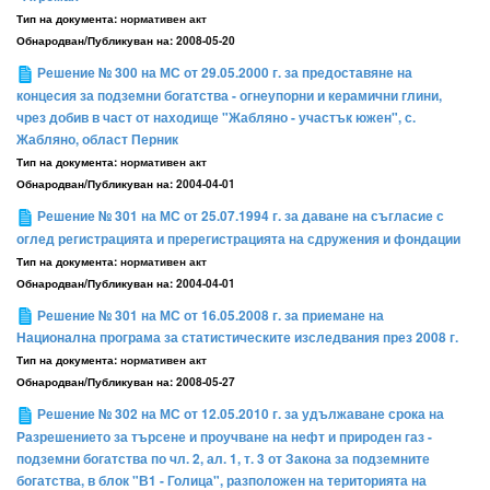
Тип на документа:
нормативен акт
Обнародван/Публикуван на:
2008-05-20
Решение № 300 на МС от 29.05.2000 г. за предоставяне на
концесия за подземни богатства - огнеупорни и керамични глини,
чрез добив в част от находище "Жабляно - участък южен", с.
Жабляно, област Перник
Тип на документа:
нормативен акт
Обнародван/Публикуван на:
2004-04-01
Решение № 301 на МС от 25.07.1994 г. за даване на съгласие с
оглед регистрацията и пререгистрацията на сдружения и фондации
Тип на документа:
нормативен акт
Обнародван/Публикуван на:
2004-04-01
Решение № 301 на МС от 16.05.2008 г. за приемане на
Национална програма за статистическите изследвания през 2008 г.
Тип на документа:
нормативен акт
Обнародван/Публикуван на:
2008-05-27
Решение № 302 на МС от 12.05.2010 г. за удължаване срока на
Разрешението за търсене и проучване на нефт и природен газ -
подземни богатства по чл. 2, ал. 1, т. 3 от Закона за подземните
богатства, в блок "В1 - Голица", разположен на територията на