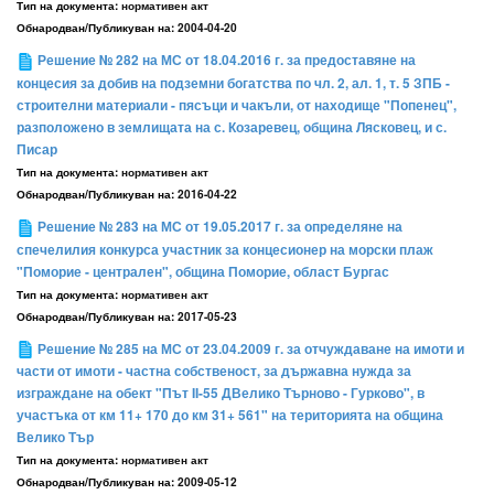
Тип на документа:
нормативен акт
Обнародван/Публикуван на:
2004-04-20
Решение № 282 на МС от 18.04.2016 г. за предоставяне на
концесия за добив на подземни богатства по чл. 2, ал. 1, т. 5 ЗПБ -
строителни материали - пясъци и чакъли, от находище "Попенец",
разположено в землищата на с. Козаревец, община Лясковец, и с.
Писар
Тип на документа:
нормативен акт
Обнародван/Публикуван на:
2016-04-22
Решение № 283 на МС от 19.05.2017 г. за определяне на
спечелилия конкурса участник за концесионер на морски плаж
"Поморие - централен", община Поморие, област Бургас
Тип на документа:
нормативен акт
Обнародван/Публикуван на:
2017-05-23
Решение № 285 на МС от 23.04.2009 г. за отчуждаване на имоти и
части от имоти - частна собственост, за държавна нужда за
изграждане на обект "Път II-55 ДВелико Търново - Гурково", в
участъка от км 11+ 170 до км 31+ 561" на територията на община
Велико Тър
Тип на документа:
нормативен акт
Обнародван/Публикуван на:
2009-05-12