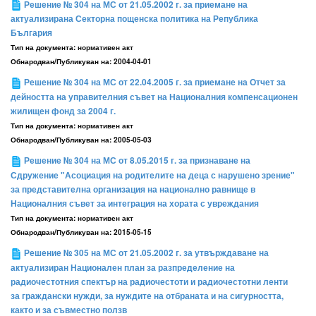
Решение № 304 на МС от 21.05.2002 г. за приемане на
актуализирана Секторна пощенска политика на Република
България
Тип на документа:
нормативен акт
Обнародван/Публикуван на:
2004-04-01
Решение № 304 на МС от 22.04.2005 г. за приемане на Отчет за
дейността на управителния съвет на Националния компенсационен
жилищен фонд за 2004 г.
Тип на документа:
нормативен акт
Обнародван/Публикуван на:
2005-05-03
Решение № 304 на МС от 8.05.2015 г. за признаване на
Сдружение "Асоциация на родителите на деца с нарушено зрение"
за представителна организация на национално равнище в
Националния съвет за интеграция на хората с увреждания
Тип на документа:
нормативен акт
Обнародван/Публикуван на:
2015-05-15
Решение № 305 на МС от 21.05.2002 г. за утвърждаване на
актуализиран Национален план за разпределение на
радиочестотния спектър на радиочестоти и радиочестотни ленти
за граждански нужди, за нуждите на отбраната и на сигурността,
както и за съвместно ползв