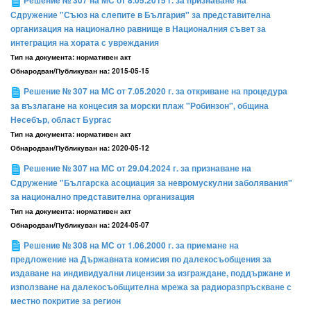
Решение № 307 на МС от 8.05.2015 г. за признаване на
Сдружение "Съюз на слепите в България" за представителна
организация на национално равнище в Националния съвет за
интеграция на хората с увреждания
Тип на документа:
нормативен акт
Обнародван/Публикуван на:
2015-05-15
Решение № 307 на МС от 7.05.2020 г. за откриване на процедура
за възлагане на концесия за морски плаж "Робинзон", община
Несебър, област Бургас
Тип на документа:
нормативен акт
Обнародван/Публикуван на:
2020-05-12
Решение № 307 на МС от 29.04.2024 г. за признаване на
Сдружение "Българска асоциация за невромускулни заболявания"
за национално представителна организация
Тип на документа:
нормативен акт
Обнародван/Публикуван на:
2024-05-07
Решение № 308 на МС от 1.06.2000 г. за приемане на
предложение на Държавната комисия по далекосъобщения за
издаване на индивидуални лицензии за изграждане, поддържане и
използване на далекосъобщителна мрежа за радиоразпръскване с
местно покритие за регион