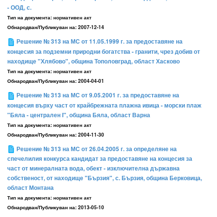
- ООД, с.
Тип на документа:
нормативен акт
Обнародван/Публикуван на:
2007-12-14
Решение № 313 на МС от 11.05.1999 г. за предоставяне на
концесия за подземни природни богатства - гранити, чрез добив от
находище "Хлябово", община Тополовград, област Хасково
Тип на документа:
нормативен акт
Обнародван/Публикуван на:
2004-04-01
Решение № 313 на МС от 9.05.2001 г. за предоставяне на
концесия върху част от крайбрежната плажна ивица - морски плаж
"Бяла - централен I", община Бяла, област Варна
Тип на документа:
нормативен акт
Обнародван/Публикуван на:
2004-11-30
Решение № 313 на МС от 26.04.2005 г. за определяне на
спечелилия конкурса кандидат за предоставяне на концесия за
част от минералната вода, обект - изключителна държавна
собственост, от находище "Бързия", с. Бързия, община Берковица,
област Монтана
Тип на документа:
нормативен акт
Обнародван/Публикуван на:
2013-05-10