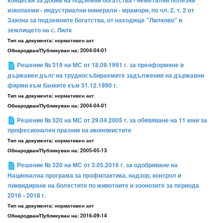
концесия за добив на подземни богатства - неметални полезни
изкопаеми - индустриални минерали - мрамори, по чл. 2, т. 2 от
Закона за подземните богатства, от находище "Лилково" в
землището на с. Лилк
Тип на документа:
нормативен акт
Обнародван/Публикуван на:
2004-04-01
Решение № 319 на МС от 18.09.1991 г. за преоформяне в
държавен дълг на трудносъбираемите задължения на държавни
фирми към банките към 31.12.1990 г.
Тип на документа:
нормативен акт
Обнародван/Публикуван на:
2004-04-01
Решение № 320 на МС от 29.04.2005 г. за обявяване на 11 юни за
професионален празник на икономистите
Тип на документа:
нормативен акт
Обнародван/Публикуван на:
2005-05-13
Решение № 320 на МС от 3.05.2016 г. за одобряване на
Национална програма за профилактика, надзор, контрол и
ликвидиране на болестите по животните и зоонозите за периода
2016 - 2018 г.
Тип на документа:
нормативен акт
Обнародван/Публикуван на:
2016-09-14