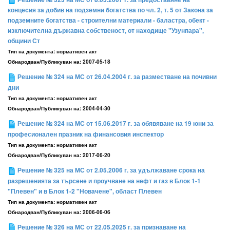
концесия за добив на подземни богатства по чл. 2, т. 5 от Закона за
подземните богатства - строителни материали - баластра, обект -
изключителна държавна собственост, от находище "Узунпара",
общини Ст
Тип на документа:
нормативен акт
Обнародван/Публикуван на:
2007-05-18
Решение № 324 на МС от 26.04.2004 г. за разместване на почивни
дни
Тип на документа:
нормативен акт
Обнародван/Публикуван на:
2004-04-30
Решение № 324 на МС от 15.06.2017 г. за обявяване на 19 юни за
професионален празник на финансовия инспектор
Тип на документа:
нормативен акт
Обнародван/Публикуван на:
2017-06-20
Решение № 325 на МС от 2.05.2006 г. за удължаване срока на
разрешенията за търсене и проучване на нефт и газ в Блок 1-1
"Плевен" и в Блок 1-2 "Новачене", област Плевен
Тип на документа:
нормативен акт
Обнародван/Публикуван на:
2006-06-06
Решение № 326 на МС от 22.05.2025 г. за признаване на