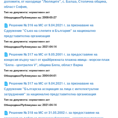
доломити, от находище "Люляците", с. Балша, Столична община,
област София,
Тип на документа:
нормативен акт
Обнародван/Публикуван на:
2008-05-27
Решение № 316 на МС от 9.04.2021 г. за признаване на
Сдружение "Съюз на слепите в България" за национално
представителна организация
Тип на документа:
нормативен акт
Обнародван/Публикуван на:
2021-04-14
Решение № 317 на МС от 9.05.2001 г. за предоставяне на
концесия върху част от крайбрежната плажна ивица - морски плаж
"Бяла - централен V", община Бяла, област Варна
Тип на документа:
нормативен акт
Обнародван/Публикуван на:
2004-04-01
Решение № 317 на МС от 9.04.2021 г. за признаване на
Сдружение "Българска асоциация за лица с интелектуални
затруднения" за национално представителна организация
Тип на документа:
нормативен акт
Обнародван/Публикуван на:
2021-04-14
Решение № 318 на МС от 31.05.2002 г. за предоставяне на