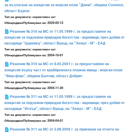
за възлагане на концесия за морски плаж "Дюни", община Созопол,
област Бургас
Тип на документа:
нормативен акт
Обнародван/Публикуван на:
2020-05-12
Решение № 310 на МС от 11.05.1999 г. за предоставяне на
концесия за подземни природни богатства - варовици, чрез добив от
находище "Царевец", област Враца, на "Хемус - М" - ЕАД
Тип на документа:
нормативен акт
Обнародван/Публикуван на:
2004-10-01
Решение № 310 на МС от 8.05.2001 г. за предоставяне на
концесия върху част от крайбрежната плажна ивица - морски плаж
"Фиш-фиш", община Балчик, област Добрич
Тип на документа:
нормативен акт
Обнародван/Публикуван на:
2004-11-30
Решение № 311 на МС от 11.05.1999 г. за предоставяне на
концесия за подземни природни богатства - варовици, чрез добив от
находище "Искър", област Враца, на "Хемус - М" - ЕАД
Тип на документа:
нормативен акт
Обнародван/Публикуван на:
2004-04-01
Решение № 311 на МС от 2.06.2000 г. за приемане на отчета на