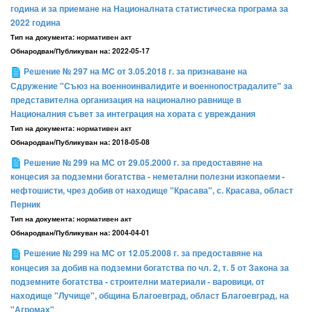
година и за приемане на Националната статистическа програма за
2022 година
Тип на документа:
нормативен акт
Обнародван/Публикуван на:
2022-05-17
Решение № 297 на МС от 3.05.2018 г. за признаване на
Сдружение "Съюз на военноинвалидите и военнопострадалите" за
представителна организация на национално равнище в
Националния съвет за интеграция на хората с увреждания
Тип на документа:
нормативен акт
Обнародван/Публикуван на:
2018-05-08
Решение № 299 на МС от 29.05.2000 г. за предоставяне на
концесия за подземни богатства - неметални полезни изкопаеми -
нефтошисти, чрез добив от находище "Красава", с. Красава, област
Перник
Тип на документа:
нормативен акт
Обнародван/Публикуван на:
2004-04-01
Решение № 299 на МС от 12.05.2008 г. за предоставяне на
концесия за добив на подземни богатства по чл. 2, т. 5 от Закона за
подземните богатства - строителни материали - варовици, от
находище "Лучище", община Благоевград, област Благоевград, на
"Агромах"