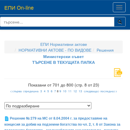
ЕПИ On-line
Toggl
navig
ЕПИ Нормативни актове
НОРМАТИВНИ АКТОВЕ - ПО ВИДОВЕ
Решения
Министерски съвет
ТЪРСЕНЕ В ТЕКУЩАТА ПАПКА
Показани от 701 до 800 (стр. 8 от 23)
<<първа
<предишна
3
4
5
6
7
8
9
10
11
12
13
следваща>
последна>>
Решение № 279 на МС от 8.04.2004 г. за предоставяне на
концесия за добив на подземни богатства по чл. 2, т. 6 от Закона за