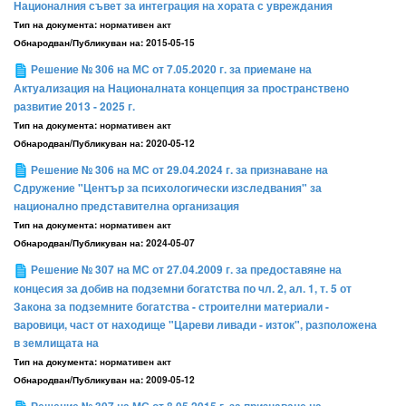
Националния съвет за интеграция на хората с увреждания
Тип на документа:
нормативен акт
Обнародван/Публикуван на:
2015-05-15
Решение № 306 на МС от 7.05.2020 г. за приемане на
Актуализация на Националната концепция за пространствено
развитие 2013 - 2025 г.
Тип на документа:
нормативен акт
Обнародван/Публикуван на:
2020-05-12
Решение № 306 на МС от 29.04.2024 г. за признаване на
Сдружение "Център за психологически изследвания" за
национално представителна организация
Тип на документа:
нормативен акт
Обнародван/Публикуван на:
2024-05-07
Решение № 307 на МС от 27.04.2009 г. за предоставяне на
концесия за добив на подземни богатства по чл. 2, ал. 1, т. 5 от
Закона за подземните богатства - строителни материали -
варовици, част от находище "Цареви ливади - изток", разположена
в землищата на
Тип на документа:
нормативен акт
Обнародван/Публикуван на:
2009-05-12