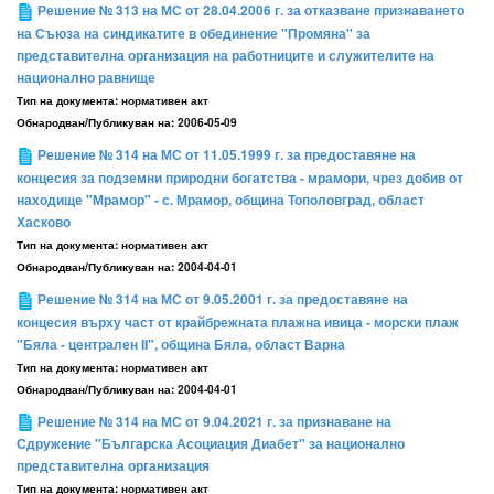
Решение № 313 на МС от 28.04.2006 г. за отказване признаването
на Съюза на синдикатите в обединение "Промяна" за
представителна организация на работниците и служителите на
национално равнище
Тип на документа:
нормативен акт
Обнародван/Публикуван на:
2006-05-09
Решение № 314 на МС от 11.05.1999 г. за предоставяне на
концесия за подземни природни богатства - мрамори, чрез добив от
находище "Мрамор" - с. Мрамор, община Тополовград, област
Хасково
Тип на документа:
нормативен акт
Обнародван/Публикуван на:
2004-04-01
Решение № 314 на МС от 9.05.2001 г. за предоставяне на
концесия върху част от крайбрежната плажна ивица - морски плаж
"Бяла - централен II", община Бяла, област Варна
Тип на документа:
нормативен акт
Обнародван/Публикуван на:
2004-04-01
Решение № 314 на МС от 9.04.2021 г. за признаване на
Сдружение "Българска Асоциация Диабет" за национално
представителна организация
Тип на документа:
нормативен акт