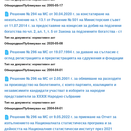
Обнародван/Публикуван на:
2005-05-17
Решение № 294 на МС от 30.04.2020 г. за констатиране на
неизпълнение на т. 13.1 от Решение № 501 на Министерския съвет
от 11.07.2014 г. за предоставяне на концесия за добив на подземни
богатства по чл. 2, ал. 1, т. 5 от Закона за подземните богатства - ст
Тип на документа:
нормативен акт
Обнародван/Публикуван на:
2020-05-08
Решение № 296 на МС от 19.07.1994 г. за даване на съгласие с
оглед регистрацията и пререгистрацията на сдружения и фондации
Тип на документа:
нормативен акт
Обнародван/Публикуван на:
2004-04-01
Решение № 296 на МС от 2.05.2001 г. за обявяване на разходите
за производство на бюлетините, с които партиите, коалициите и
независимите кандидати участват в изборите за народни
представители за XXXIX Народно събрание
Тип на документа:
нормативен акт
Обнародван/Публикуван на:
2004-04-01
Решение № 296 на МС от 9.05.2022 г. за приемане на Отчет за
изпълнението на Националната статистическа програма и за
дейността на Националния статистически институт през 2021