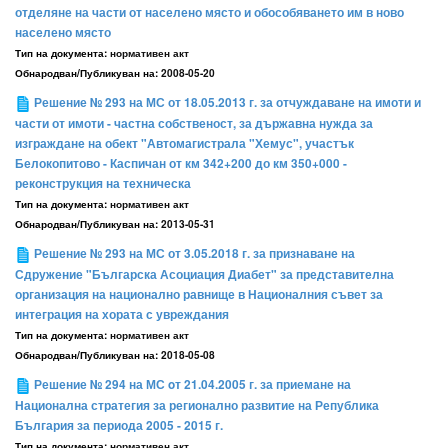
отделяне на части от населено място и обособяването им в ново
населено място
Тип на документа:
нормативен акт
Обнародван/Публикуван на:
2008-05-20
Решение № 293 на МС от 18.05.2013 г. за отчуждаване на имоти и
части от имоти - частна собственост, за държавна нужда за
изграждане на обект "Автомагистрала "Хемус", участък
Белокопитово - Каспичан от км 342+200 до км 350+000 -
реконструкция на техническа
Тип на документа:
нормативен акт
Обнародван/Публикуван на:
2013-05-31
Решение № 293 на МС от 3.05.2018 г. за признаване на
Сдружение "Българска Асоциация Диабет" за представителна
организация на национално равнище в Националния съвет за
интеграция на хората с увреждания
Тип на документа:
нормативен акт
Обнародван/Публикуван на:
2018-05-08
Решение № 294 на МС oт 21.04.2005 г. за приемане на
Национална стратегия за регионално развитие на Република
България за периода 2005 - 2015 г.
Тип на документа:
нормативен акт