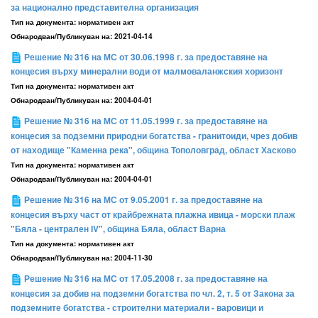
за национално представителна организация
Тип на документа:
нормативен акт
Обнародван/Публикуван на:
2021-04-14
Решение № 316 на МС от 30.06.1998 г. за предоставяне на
концесия върху минерални води от малмоваланжския хоризонт
Тип на документа:
нормативен акт
Обнародван/Публикуван на:
2004-04-01
Решение № 316 на МС от 11.05.1999 г. за предоставяне на
концесия за подземни природни богатства - гранитоиди, чрез добив
от находище "Каменна река", община Тополовград, област Хасково
Тип на документа:
нормативен акт
Обнародван/Публикуван на:
2004-04-01
Решение № 316 на МС от 9.05.2001 г. за предоставяне на
концесия върху част от крайбрежната плажна ивица - морски плаж
"Бяла - централен IV", община Бяла, област Варна
Тип на документа:
нормативен акт
Обнародван/Публикуван на:
2004-11-30
Решение № 316 на МС от 17.05.2008 г. за предоставяне на
концесия за добив на подземни богатства по чл. 2, т. 5 от Закона за
подземните богатства - строителни материали - варовици и