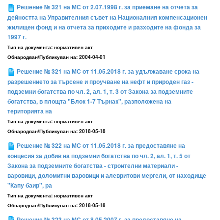
Решение № 321 на МС от 2.07.1998 г. за приемане на отчета за
дейността на Управителния съвет на Националния компенсационен
жилищен фонд и на отчета за приходите и разходите на фонда за
1997 г.
Тип на документа:
нормативен акт
Обнародван/Публикуван на:
2004-04-01
Решение № 321 на МС от 11.05.2018 г. за удължаване срока на
разрешението за търсене и проучване на нефт и природен газ -
подземни богатства по чл. 2, ал. 1, т. 3 от Закона за подземните
богатства, в площта "Блок 1-7 Търнак", разположена на
територията на
Тип на документа:
нормативен акт
Обнародван/Публикуван на:
2018-05-18
Решение № 322 на МС от 11.05.2018 г. за предоставяне на
концесия за добив на подземни богатства по чл. 2, ал. 1, т. 5 от
Закона за подземните богатства - строителни материали -
варовици, доломитни варовици и алевритови мергели, от находище
"Капу баир", ра
Тип на документа:
нормативен акт
Обнародван/Публикуван на:
2018-05-18
Решение № 323 на МС от 8.05.2007 г. за предоставяне на