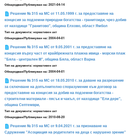
Обнародван/Публикуван на:
2021-04-14
Решение № 315 на МС от 11.05.1999 г. за предоставяне на
концесия за подземни природни богатства - гранитоиди, чрез добив
от находище "Гранитово", община Елхово, област Ямбол
Тип на документа:
нормативен акт
Обнародван/Публикуван на:
2004-04-01
Решение № 315 на МС от 9.05.2001 г. за предоставяне на
концесия върху част от крайбрежната плажна ивица - морски плаж
"Бяла - централен III", община Бяла, област Варна
Тип на документа:
нормативен акт
Обнародван/Публикуван на:
2004-04-01
Решение № 315 на МС от 18.05.2010 г. за даване на разрешение
за сключване на допълнително споразумение към договор за
предоставяне на концесия за добив на подземни богатства -
строителни материали - пясък и чакъл, от находище "Ели дере",
община Септември,
Тип на документа:
нормативен акт
Обнародван/Публикуван на:
2010-08-20
Решение № 315 на МС от 9.04.2021 г. за признаване на
Сдружение "Асоциация на родителите на деца с нарушено зрение"