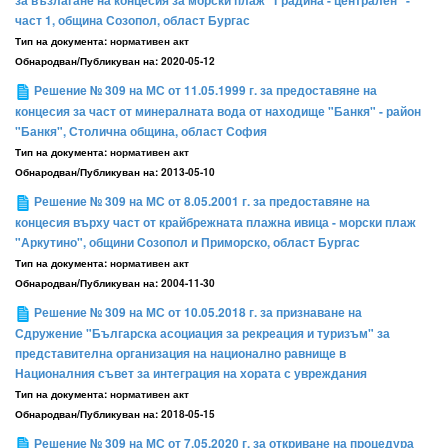
за възлагане на концесия за морски плаж "Градина - централен" -
част 1, община Созопол, област Бургас
Тип на документа:
нормативен акт
Обнародван/Публикуван на:
2020-05-12
Решение № 309 на МС от 11.05.1999 г. за предоставяне на
концесия за част от минералната вода от находище "Банкя" - район
"Банкя", Столична община, област София
Тип на документа:
нормативен акт
Обнародван/Публикуван на:
2013-05-10
Решение № 309 на МС от 8.05.2001 г. за предоставяне на
концесия върху част от крайбрежната плажна ивица - морски плаж
"Аркутино", общини Созопол и Приморско, област Бургас
Тип на документа:
нормативен акт
Обнародван/Публикуван на:
2004-11-30
Решение № 309 на МС от 10.05.2018 г. за признаване на
Сдружение "Българска асоциация за рекреация и туризъм" за
представителна организация на национално равнище в
Националния съвет за интеграция на хората с увреждания
Тип на документа:
нормативен акт
Обнародван/Публикуван на:
2018-05-15
Решение № 309 на МС от 7.05.2020 г. за откриване на процедура