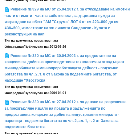
Решение № 329 на МС от 25.04.2012 г. за отчуждаване на имоти и
части от имоти - частна собственост, за държавна нужда за
изграждане на обект "АМ "Струма" ЛОТ 4 от км 423+800 до км
438+500, изместване на жп линията Сандански - Кулата и
реконструкция на нап
Тип на документа:
нормативен акт
Обнародван/Публикуван на:
2012-06-26
Решение № 330 на МС от 30.04.2003 г. за предоставяне на
концесия за добив на производствени технологични отпадъци от
миннодобивната и миннопреработващата дейност - подземни
богатства по чл. 2, т. 8 от Закона за подземните богатства, от
находище "Хвостохра
Тип на документа:
нормативен акт
Обнародван/Публикуван на:
2004-04-01
Решение № 330 на МС от 27.04.2012 г. за даване на разрешение
за прехвърляне изцяло на правата и задълженията по
предоставена концесия за добив на индустриални минерали -
варовици - подземни богатства по чл. 2, ал. 1, т. 2 от Закона за
подземните богатства
Тип на документа:
нормативен акт