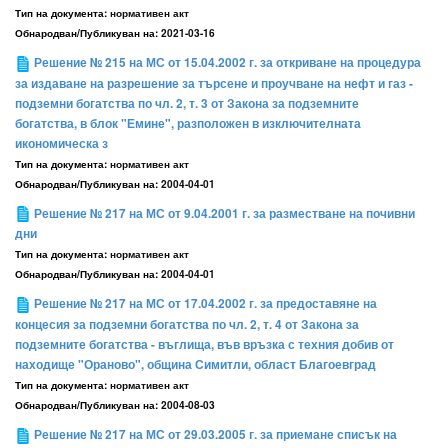
Тип на документа:
нормативен акт
Обнародван/Публикуван на:
2021-03-16
Решение № 215 на МС от 15.04.2002 г. за откриване на процедура
за издаване на разрешение за търсене и проучване на нефт и газ -
подземни богатства по чл. 2, т. 3 от Закона за подземните
богатства, в блок "Емине", разположен в изключителната
икономическа з
Тип на документа:
нормативен акт
Обнародван/Публикуван на:
2004-04-01
Решение № 217 на МС от 9.04.2001 г. за разместване на почивни
дни
Тип на документа:
нормативен акт
Обнародван/Публикуван на:
2004-04-01
Решение № 217 на МС от 17.04.2002 г. за предоставяне на
концесия за подземни богатства по чл. 2, т. 4 от Закона за
подземните богатства - въглища, във връзка с техния добив от
находище "Ораново", община Симитли, област Благоевград
Тип на документа:
нормативен акт
Обнародван/Публикуван на:
2004-08-03
Решение № 217 на МС от 29.03.2005 г. за приемане списък на