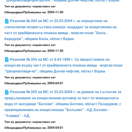
"Шкорпиловци-централен", община Долни чифлик, област Варна
Тип на документа:
нормативен акт
Обнародван/Публикуван на:
2004-11-30
Решение № 204 на МС от 22.03.2004 г. за определяне на
спечелилия неприсъствен конкурс кандидат за концесионер на
част от крайбрежната плажна ивица - морски плаж "Бяла -
Карадере", община Бяла, област Варна
Тип на документа:
нормативен акт
Обнародван/Публикуван на:
2004-11-30
Решение № 205 на МС от 6.04.1999 г. За предоставяне на
концесия върху част от крайбрежната плажна ивица - морски плаж
"Шкорпиловци-юг", община Долни чифлик, област Варна
Тип на документа:
нормативен акт
Обнародван/Публикуван на:
2004-04-01
Решение № 205 на МС от 22.03.2004 г. за даване на съгласие за
продължаване на концесионния договор за част от минералната
вода от находище "Белово", община Белово, област Пазарджик, с
правоприемника на концесионера "Бельово" - АД, Белово -
"Агрима" - АД,
Тип на документа:
нормативен акт
Обнародван/Публикуван на:
2004-04-01