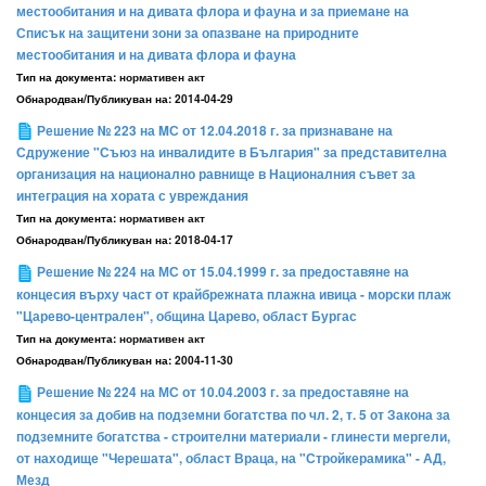
местообитания и на дивата флора и фауна и за приемане на
Списък на защитени зони за опазване на природните
местообитания и на дивата флора и фауна
Тип на документа:
нормативен акт
Обнародван/Публикуван на:
2014-04-29
Решение № 223 на MС от 12.04.2018 г. за признаване на
Сдружение "Съюз на инвалидите в България" за представителна
организация на национално равнище в Националния съвет за
интеграция на хората с увреждания
Тип на документа:
нормативен акт
Обнародван/Публикуван на:
2018-04-17
Решение № 224 на МС от 15.04.1999 г. за предоставяне на
концесия върху част от крайбрежната плажна ивица - морски плаж
"Царево-централен", община Царево, област Бургас
Тип на документа:
нормативен акт
Обнародван/Публикуван на:
2004-11-30
Решение № 224 на МС от 10.04.2003 г. за предоставяне на
концесия за добив на подземни богатства по чл. 2, т. 5 от Закона за
подземните богатства - строителни материали - глинести мергели,
от находище "Черешата", област Враца, на "Стройкерамика" - АД,
Мезд