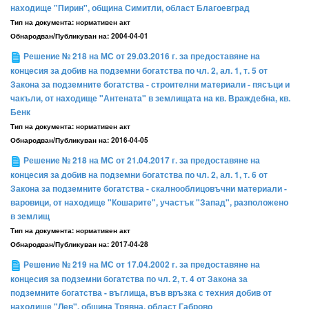
находище "Пирин", община Симитли, област Благоевград
Тип на документа:
нормативен акт
Обнародван/Публикуван на:
2004-04-01
Решение № 218 на МС от 29.03.2016 г. за предоставяне на
концесия за добив на подземни богатства по чл. 2, ал. 1, т. 5 от
Закона за подземните богатства - строителни материали - пясъци и
чакъли, от находище "Антената" в землищата на кв. Враждебна, кв.
Бенк
Тип на документа:
нормативен акт
Обнародван/Публикуван на:
2016-04-05
Решение № 218 на МС от 21.04.2017 г. за предоставяне на
концесия за добив на подземни богатства по чл. 2, ал. 1, т. 6 от
Закона за подземните богатства - скалнооблицовъчни материали -
варовици, от находище "Кошарите", участък "Запад", разположено
в землищ
Тип на документа:
нормативен акт
Обнародван/Публикуван на:
2017-04-28
Решение № 219 на МС от 17.04.2002 г. за предоставяне на
концесия за подземни богатства по чл. 2, т. 4 от Закона за
подземните богатства - въглища, във връзка с техния добив от
находище "Лев", община Трявна, област Габрово