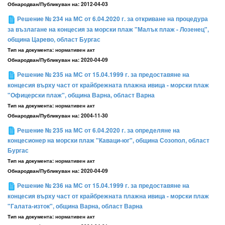
Обнародван/Публикуван на:
2012-04-03
Решение № 234 на МС от 6.04.2020 г. за откриване на процедура
за възлагане на концесия за морски плаж "Малък плаж - Лозенец",
община Царево, област Бургас
Тип на документа:
нормативен акт
Обнародван/Публикуван на:
2020-04-09
Решение № 235 на МС от 15.04.1999 г. за предоставяне на
концесия върху част от крайбрежната плажна ивица - морски плаж
"Офицерски плаж", община Варна, област Варна
Тип на документа:
нормативен акт
Обнародван/Публикуван на:
2004-11-30
Решение № 235 на МС от 6.04.2020 г. за определяне на
концесионер на морски плаж "Каваци-юг", община Созопол, област
Бургас
Тип на документа:
нормативен акт
Обнародван/Публикуван на:
2020-04-09
Решение № 236 на МС от 15.04.1999 г. за предоставяне на
концесия върху част от крайбрежната плажна ивица - морски плаж
"Галата-изток", община Варна, област Варна
Тип на документа:
нормативен акт