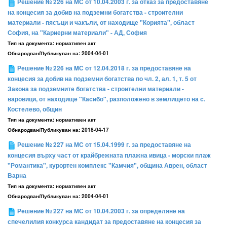
Решение № 226 на МС от 10.04.2003 г. за отказ за предоставяне
на концесия за добив на подземни богатства - строителни
материали - пясъци и чакъли, от находище "Корията", област
София, на "Кариерни материали" - АД, София
Тип на документа:
нормативен акт
Обнародван/Публикуван на:
2004-04-01
Решение № 226 на MС от 12.04.2018 г. за предоставяне на
концесия за добив на подземни богатства по чл. 2, ал. 1, т. 5 от
Закона за подземните богатства - строителни материали -
варовици, от находище "Касибо", разположено в землището на с.
Костелево, общин
Тип на документа:
нормативен акт
Обнародван/Публикуван на:
2018-04-17
Решение № 227 на МС от 15.04.1999 г. за предоставяне на
концесия върху част от крайбрежната плажна ивица - морски плаж
"Романтика", курортен комплекс "Камчия", община Аврен, област
Варна
Тип на документа:
нормативен акт
Обнародван/Публикуван на:
2004-04-01
Решение № 227 на МС от 10.04.2003 г. за определяне на
спечелилия конкурса кандидат за предоставяне на концесия за