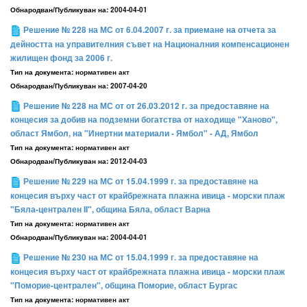
Обнародван/Публикуван на:
2004-04-01
Решение № 228 на МС от 6.04.2007 г. за приемане на отчета за
дейността на управителния съвет на Националния компенсационен
жилищен фонд за 2006 г.
Тип на документа:
нормативен акт
Обнародван/Публикуван на:
2007-04-20
Решение № 228 на МС от от 26.03.2012 г. за предоставяне на
концесия за добив на подземни богатства от находище "Ханово",
област Ямбол, на "Инертни материали - Ямбол" - АД, Ямбол
Тип на документа:
нормативен акт
Обнародван/Публикуван на:
2012-04-03
Решение № 229 на МС от 15.04.1999 г. за предоставяне на
концесия върху част от крайбрежната плажна ивица - морски плаж
"Бяла-централен II", община Бяла, област Варна
Тип на документа:
нормативен акт
Обнародван/Публикуван на:
2004-04-01
Решение № 230 на МС от 15.04.1999 г. за предоставяне на
концесия върху част от крайбрежната плажна ивица - морски плаж
"Поморие-централен", община Поморие, област Бургас
Тип на документа:
нормативен акт