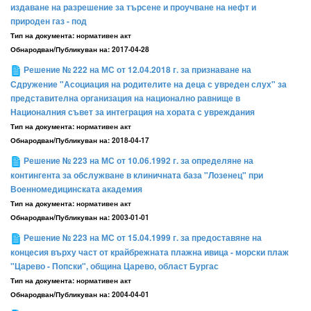
издаване на разрешение за търсене и проучване на нефт и
природен газ - под
Тип на документа:
нормативен акт
Обнародван/Публикуван на:
2017-04-28
Решение № 222 на МС от 12.04.2018 г. за признаване на
Сдружение "Асоциация на родителите на деца с увреден слух" за
представителна организация на национално равнище в
Националния съвет за интеграция на хората с увреждания
Тип на документа:
нормативен акт
Обнародван/Публикуван на:
2018-04-17
Решение № 223 на МС от 10.06.1992 г. за определяне на
контингента за обслужване в клиничната база "Лозенец" при
Военномедицинската академия
Тип на документа:
нормативен акт
Обнародван/Публикуван на:
2003-01-01
Решение № 223 на МС от 15.04.1999 г. за предоставяне на
концесия върху част от крайбрежната плажна ивица - морски плаж
"Царево - Попски", община Царево, област Бургас
Тип на документа:
нормативен акт
Обнародван/Публикуван на:
2004-04-01