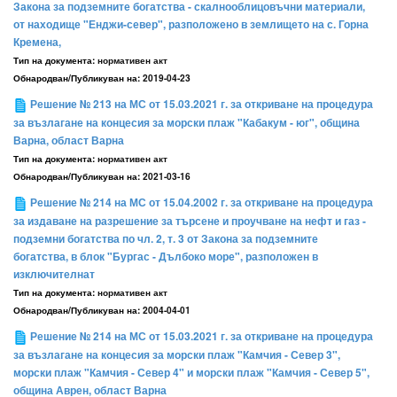
Закона за подземните богатства - скалнооблицовъчни материали,
от находище "Енджи-север", разположено в землището на с. Горна
Кремена,
Тип на документа:
нормативен акт
Обнародван/Публикуван на:
2019-04-23
Решение № 213 на МС от 15.03.2021 г. за откриване на процедура
за възлагане на концесия за морски плаж "Кабакум - юг", община
Варна, област Варна
Тип на документа:
нормативен акт
Обнародван/Публикуван на:
2021-03-16
Решение № 214 на МС от 15.04.2002 г. за откриване на процедура
за издаване на разрешение за търсене и проучване на нефт и газ -
подземни богатства по чл. 2, т. 3 от Закона за подземните
богатства, в блок "Бургас - Дълбоко море", разположен в
изключителнат
Тип на документа:
нормативен акт
Обнародван/Публикуван на:
2004-04-01
Решение № 214 на МС от 15.03.2021 г. за откриване на процедура
за възлагане на концесия за морски плаж "Камчия - Север 3",
морски плаж "Камчия - Север 4" и морски плаж "Камчия - Север 5",
община Аврен, област Варна