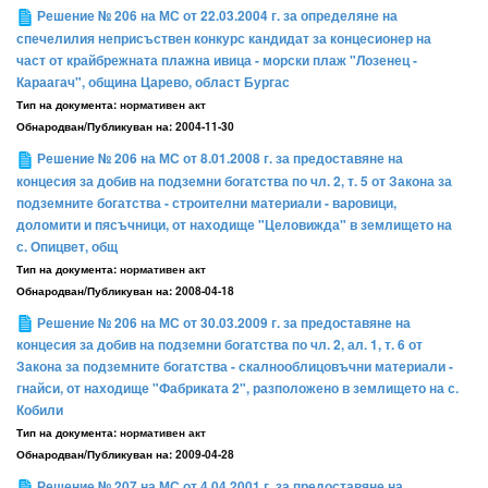
Решение № 206 на МС от 22.03.2004 г. за определяне на
спечелилия неприсъствен конкурс кандидат за концесионер на
част от крайбрежната плажна ивица - морски плаж "Лозенец -
Караагач", община Царево, област Бургас
Тип на документа:
нормативен акт
Обнародван/Публикуван на:
2004-11-30
Решение № 206 на МС от 8.01.2008 г. за предоставяне на
концесия за добив на подземни богатства по чл. 2, т. 5 от Закона за
подземните богатства - строителни материали - варовици,
доломити и пясъчници, от находище "Целовижда" в землището на
с. Опицвет, общ
Тип на документа:
нормативен акт
Обнародван/Публикуван на:
2008-04-18
Решение № 206 на МС от 30.03.2009 г. за предоставяне на
концесия за добив на подземни богатства по чл. 2, ал. 1, т. 6 от
Закона за подземните богатства - скалнооблицовъчни материали -
гнайси, от находище "Фабриката 2", разположено в землището на с.
Кобили
Тип на документа:
нормативен акт
Обнародван/Публикуван на:
2009-04-28
Решение № 207 на МС от 4.04.2001 г. за предоставяне на