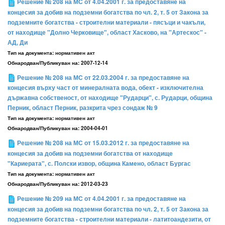
Решение № 208 на МС от 4.04.2001 г. за предоставяне на
концесия за добив на подземни богатства по чл. 2, т. 5 от Закона за
подземните богатства - строителни материали - пясъци и чакъли,
от находище "Долно Черковище", област Хасково, на "Артескос" -
АД, Ди
Тип на документа:
нормативен акт
Обнародван/Публикуван на:
2007-12-14
Решение № 208 на МС от 22.03.2004 г. за предоставяне на
концесия върху част от минералната вода, обект - изключителна
държавна собственост, от находище "Рударци", с. Рударци, община
Перник, област Перник, разкрита чрез сондаж № 9
Тип на документа:
нормативен акт
Обнародван/Публикуван на:
2004-04-01
Решение № 208 на МС от 15.03.2012 г. за предоставяне на
концесия за добив на подземни богатства от находище
"Кариерата", с. Полски извор, община Камено, област Бургас
Тип на документа:
нормативен акт
Обнародван/Публикуван на:
2012-03-23
Решение № 209 на МС от 4.04.2001 г. за предоставяне на
концесия за добив на подземни богатства по чл. 2, т. 5 от Закона за
подземните богатства - строителни материали - латитоандезити, от