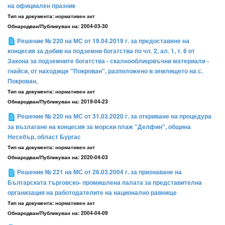
на официален празник
Тип на документа:
нормативен акт
Обнародван/Публикуван на:
2004-03-30
Решение № 220 на МС от 19.04.2019 г. за предоставяне на
концесия за добив на подземни богатства по чл. 2, ал. 1, т. 6 от
Закона за подземните богатства - скалнооблицовъчни материали -
гнайси, от находище "Покрован", разположено в землището на с.
Покрован,
Тип на документа:
нормативен акт
Обнародван/Публикуван на:
2019-04-23
Решение № 220 на МС от 31.03.2020 г. за откриване на процедура
за възлагане на концесия за морски плаж "Делфин", община
Несебър, област Бургас
Тип на документа:
нормативен акт
Обнародван/Публикуван на:
2020-04-03
Решение № 221 на МС от 26.03.2004 г. за признаване на
Българската търговско- промишлена палата за представителна
организация на работодателите на национално равнище
Тип на документа:
нормативен акт
Обнародван/Публикуван на:
2004-04-09