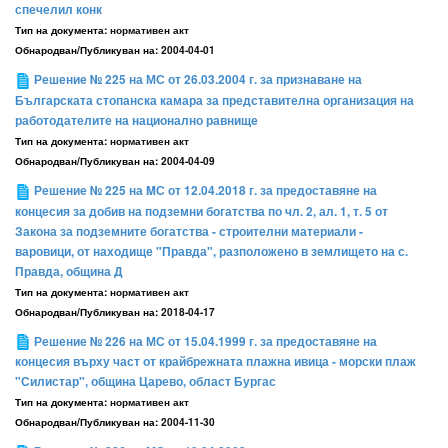
спечелил конк
Тип на документа:
нормативен акт
Обнародван/Публикуван на:
2004-04-01
Решение № 225 на МС от 26.03.2004 г. за признаване на
Българската стопанска камара за представителна организация на
работодателите на национално равнище
Тип на документа:
нормативен акт
Обнародван/Публикуван на:
2004-04-09
Решение № 225 на MС от 12.04.2018 г. за предоставяне на
концесия за добив на подземни богатства по чл. 2, ал. 1, т. 5 от
Закона за подземните богатства - строителни материали -
варовици, от находище "Правда", разположено в землището на с.
Правда, община Д
Тип на документа:
нормативен акт
Обнародван/Публикуван на:
2018-04-17
Решение № 226 на МС от 15.04.1999 г. за предоставяне на
концесия върху част от крайбрежната плажна ивица - морски плаж
"Силистар", община Царево, област Бургас
Тип на документа:
нормативен акт
Обнародван/Публикуван на:
2004-11-30