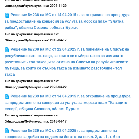
Обнародван/Публикуван на:
2004-11-30
Решение № 238 на МС от 14.04.2015 г. за откриване на процедура
за предоставяне на концесия за услуга за морски плаж "Златна
рибка", община Созопол, област Бургас
Тип на документа:
нормативен акт
Обнародван/Публикуван на:
2015-04-17
Решение № 238 на МС от 22.04.2025 г. за приемане на Списък на
републиканските пътища, за които се събира такса за изминато
разстояние - тол такса, и за отмяна на Списък на републиканските
пътища, за които се събира такса за изминато разстояние - тол
такса
Тип на документа:
нормативен акт
Обнародван/Публикуван на:
2025-04-22
Решение № 239 на МС от 14.04.2015 г. за откриване на процедура
за предоставяне на концесия за услуга за морски плаж "Каваците -
север", община Созопол, област Бургас
Тип на документа:
нормативен акт
Обнародван/Публикуван на:
2015-04-17
Решение № 239 на МС от 22.04.2025 г. за предоставяне на
концесия за добив на подземни богатства по чл. 2, ал. 1, т. 6 от