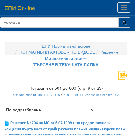
ЕПИ On-line
Toggl
navig
ЕПИ Нормативни актове
НОРМАТИВНИ АКТОВЕ - ПО ВИДОВЕ
Решения
Министерски съвет
ТЪРСЕНЕ В ТЕКУЩАТА ПАПКА
Показани от 501 до 600 (стр. 6 от 23)
<<първа
<предишна
1
2
3
4
5
6
7
8
9
10
11
следваща>
последна>>
Решение № 204 на МС от 6.04.1999 г. за предоставяне на
концесия върху част от крайбрежната плажна ивица - морски плаж