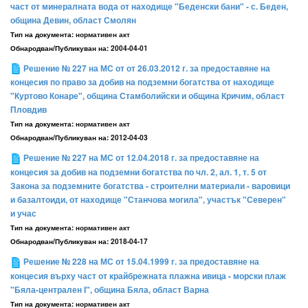
част от минералната вода от находище "Беденски бани" - с. Беден,
община Девин, област Смолян
Тип на документа:
нормативен акт
Обнародван/Публикуван на:
2004-04-01
Решение № 227 на МС от от 26.03.2012 г. за предоставяне на
концесия по право за добив на подземни богатства от находище
"Куртово Конаре", община Стамболийски и община Кричим, област
Пловдив
Тип на документа:
нормативен акт
Обнародван/Публикуван на:
2012-04-03
Решение № 227 на МС от 12.04.2018 г. за предоставяне на
концесия за добив на подземни богатства по чл. 2, ал. 1, т. 5 от
Закона за подземните богатства - строителни материали - варовици
и базалтоиди, от находище "Станчова могила", участък "Северен"
и учас
Тип на документа:
нормативен акт
Обнародван/Публикуван на:
2018-04-17
Решение № 228 на МС от 15.04.1999 г. за предоставяне на
концесия върху част от крайбрежната плажна ивица - морски плаж
"Бяла-централен I", община Бяла, област Варна
Тип на документа:
нормативен акт