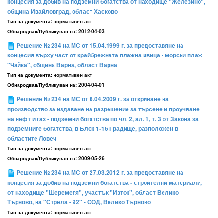
концесия за добив на подземни богатства от находище "Железино",
община Ивайловград, област Хасково
Тип на документа:
нормативен акт
Обнародван/Публикуван на:
2012-04-03
Решение № 234 на МС от 15.04.1999 г. за предоставяне на
концесия върху част от крайбрежната плажна ивица - морски плаж
"Чайка", община Варна, област Варна
Тип на документа:
нормативен акт
Обнародван/Публикуван на:
2004-04-01
Решение № 234 на МС от 6.04.2009 г. за откриване на
производство за издаване на разрешение за търсене и проучване
на нефт и газ - подземни богатства по чл. 2, ал. 1, т. 3 от Закона за
подземните богатства, в Блок 1-16 Градище, разположен в
областите Ловеч
Тип на документа:
нормативен акт
Обнародван/Публикуван на:
2009-05-26
Решение № 234 на МС от 27.03.2012 г. за предоставяне на
концесия за добив на подземни богатства - строителни материали,
от находище "Шереметя", участък "Изток", област Велико
Търново, на "Стрела - 92" - ООД, Велико Търново
Тип на документа:
нормативен акт