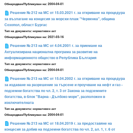
Обнародван/Публикуван на:
2004-04-01
Решение № 212 на МС от 15.03.2021 г. за откриване на процедура
за възлагане на концесия за морски плаж "Червенка", община
Созопол, област Бургас
Тип на документа:
нормативен акт
Обнародван/Публикуван на:
2021-03-16
Решение № 213 на МС от 4.04.2001 г. за приемане на
Актуализирана национална програма за развитие на
информационното общество в Република България
Тип на документа:
нормативен акт
Обнародван/Публикуван на:
2004-04-01
Решение № 213 на МС от 15.04.2002 г. за откриване на процедура
за издаване на разрешение за търсене и проучване на нефт и газ -
подземни богатства по чл. 2, т. 3 от Закона за подземните
богатства, в блок "Варна - Дълбоко море", разположен в
изключителната
Тип на документа:
нормативен акт
Обнародван/Публикуван на:
2004-04-01
Решение № 213 на МС от 18.04.2019 г. за предоставяне на
концесия за добив на подземни богатства по чл. 2, ал. 1, т. 6 от