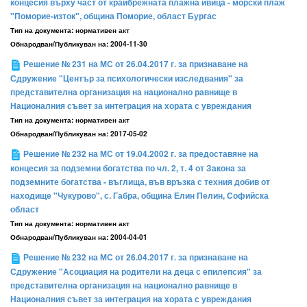
концесия върху част от крайбрежната плажна ивица - морски плаж
"Поморие-изток", община Поморие, област Бургас
Тип на документа:
нормативен акт
Обнародван/Публикуван на:
2004-11-30
Решение № 231 на МС от 26.04.2017 г. за признаване на
Сдружение "Център за психологически изследвания" за
представителна организация на национално равнище в
Националния съвет за интеграция на хората с увреждания
Тип на документа:
нормативен акт
Обнародван/Публикуван на:
2017-05-02
Решение № 232 на МС от 19.04.2002 г. за предоставяне на
концесия за подземни богатства по чл. 2, т. 4 от Закона за
подземните богатства - въглища, във връзка с техния добив от
находище "Чукурово", с. Габра, община Елин Пелин, Софийска
област
Тип на документа:
нормативен акт
Обнародван/Публикуван на:
2004-04-01
Решение № 232 на МС от 26.04.2017 г. за признаване на
Сдружение "Асоциация на родители на деца с епилепсия" за
представителна организация на национално равнище в
Националния съвет за интеграция на хората с увреждания