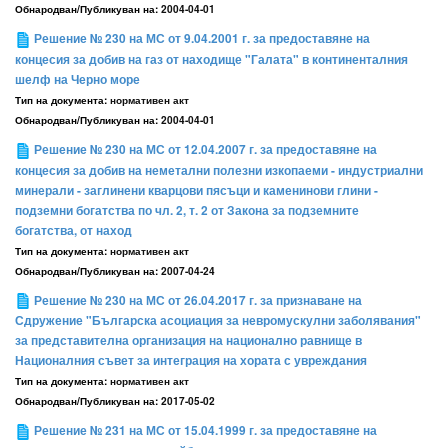
Обнародван/Публикуван на:
2004-04-01
Решение № 230 на МС от 9.04.2001 г. за предоставяне на
концесия за добив на газ от находище "Галата" в континенталния
шелф на Черно море
Тип на документа:
нормативен акт
Обнародван/Публикуван на:
2004-04-01
Решение № 230 на МС от 12.04.2007 г. за предоставяне на
концесия за добив на неметални полезни изкопаеми - индустриални
минерали - заглинени кварцови пясъци и каменинови глини -
подземни богатства по чл. 2, т. 2 от Закона за подземните
богатства, от наход
Тип на документа:
нормативен акт
Обнародван/Публикуван на:
2007-04-24
Решение № 230 на МС от 26.04.2017 г. за признаване на
Сдружение "Българска асоциация за невромускулни заболявания"
за представителна организация на национално равнище в
Националния съвет за интеграция на хората с увреждания
Тип на документа:
нормативен акт
Обнародван/Публикуван на:
2017-05-02
Решение № 231 на МС от 15.04.1999 г. за предоставяне на