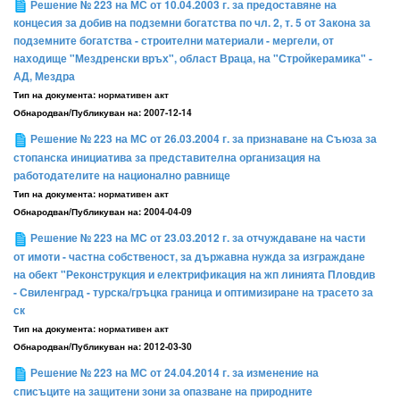
Решение № 223 на МС от 10.04.2003 г. за предоставяне на
концесия за добив на подземни богатства по чл. 2, т. 5 от Закона за
подземните богатства - строителни материали - мергели, от
находище "Мездренски връх", област Враца, на "Стройкерамика" -
АД, Мездра
Тип на документа:
нормативен акт
Обнародван/Публикуван на:
2007-12-14
Решение № 223 на МС от 26.03.2004 г. за признаване на Съюза за
стопанска инициатива за представителна организация на
работодателите на национално равнище
Тип на документа:
нормативен акт
Обнародван/Публикуван на:
2004-04-09
Решение № 223 на МС от 23.03.2012 г. за отчуждаване на части
от имоти - частна собственост, за държавна нужда за изграждане
на обект "Реконструкция и електрификация на жп линията Пловдив
- Свиленград - турска/гръцка граница и оптимизиране на трасето за
ск
Тип на документа:
нормативен акт
Обнародван/Публикуван на:
2012-03-30
Решение № 223 на МС от 24.04.2014 г. за изменение на
списъците на защитени зони за опазване на природните