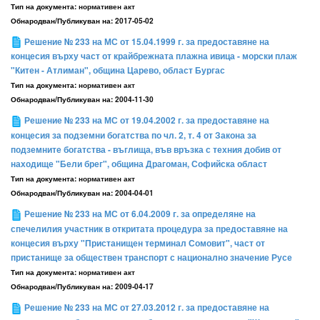
Тип на документа:
нормативен акт
Обнародван/Публикуван на:
2017-05-02
Решение № 233 на МС от 15.04.1999 г. за предоставяне на
концесия върху част от крайбрежната плажна ивица - морски плаж
"Китен - Атлиман", община Царево, област Бургас
Тип на документа:
нормативен акт
Обнародван/Публикуван на:
2004-11-30
Решение № 233 на МС от 19.04.2002 г. за предоставяне на
концесия за подземни богатства по чл. 2, т. 4 от Закона за
подземните богатства - въглища, във връзка с техния добив от
находище "Бели брег", община Драгоман, Софийска област
Тип на документа:
нормативен акт
Обнародван/Публикуван на:
2004-04-01
Решение № 233 на МС от 6.04.2009 г. за определяне на
спечелилия участник в откритата процедура за предоставяне на
концесия върху "Пристанищен терминал Сомовит", част от
пристанище за обществен транспорт с национално значение Русе
Тип на документа:
нормативен акт
Обнародван/Публикуван на:
2009-04-17
Решение № 233 на МС от 27.03.2012 г. за предоставяне на