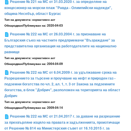
Решение № 221 на МС от 31.03.2020 г. за определяне на
концесионер на морски плаж "Равда - Олимпийски надежди",
община Несебър, област Бургас
Тип на документа:
нормативен акт
Обнародван/Публикуван на:
2020-04-03
Решение № 222 на МС от 26.03.2004 г. за признаване на
Българския съюз на частните предприемачи "Възраждане" за
представителна организация на работодателите на национално
равнище
Тип на документа:
нормативен акт
Обнародван/Публикуван на:
2004-04-09
Решение № 222 на МС от 6.04.2009 г. за удължаване срока на
Разрешението за търсене и проучване на нефт и природен газ -
подземни богатства по чл. 2, ал. 1, т. 3 от Закона за подземните
богатства, в блок "Добрич", разположен на територията на област
Добрич
Тип на документа:
нормативен акт
Обнародван/Публикуван на:
2009-04-14
Решение № 222 на МС от 21.04.2017 г. за даване на разрешение
за прехвърляне изцяло на правата и задълженията, произтичащи
от Решение № 814 на Министерския съвет от 16.10.2015 г. за