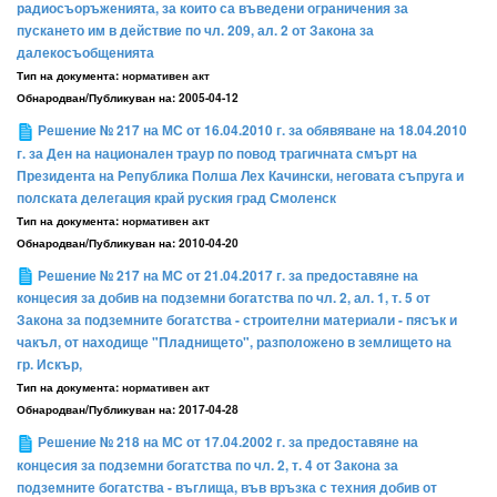
радиосъоръженията, за които са въведени ограничения за
пускането им в действие по чл. 209, ал. 2 от Закона за
далекосъобщенията
Тип на документа:
нормативен акт
Обнародван/Публикуван на:
2005-04-12
Решение № 217 на МС от 16.04.2010 г. за обявяване на 18.04.2010
г. за Ден на национален траур по повод трагичната смърт на
Президента на Република Полша Лех Качински, неговата съпруга и
полската делегация край руския град Смоленск
Тип на документа:
нормативен акт
Обнародван/Публикуван на:
2010-04-20
Решение № 217 на МС от 21.04.2017 г. за предоставяне на
концесия за добив на подземни богатства по чл. 2, ал. 1, т. 5 от
Закона за подземните богатства - строителни материали - пясък и
чакъл, от находище "Пладнището", разположено в землището на
гр. Искър,
Тип на документа:
нормативен акт
Обнародван/Публикуван на:
2017-04-28
Решение № 218 на МС от 17.04.2002 г. за предоставяне на
концесия за подземни богатства по чл. 2, т. 4 от Закона за
подземните богатства - въглища, във връзка с техния добив от