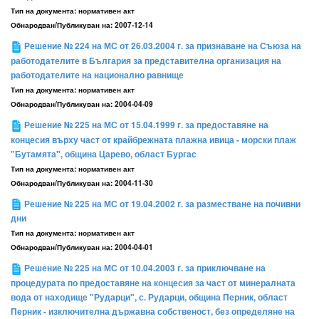
Тип на документа:
нормативен акт
Обнародван/Публикуван на:
2007-12-14
Решение № 224 на МС от 26.03.2004 г. за признаване на Съюза на
работодателите в България за представителна организация на
работодателите на национално равнище
Тип на документа:
нормативен акт
Обнародван/Публикуван на:
2004-04-09
Решение № 225 на МС от 15.04.1999 г. за предоставяне на
концесия върху част от крайбрежната плажна ивица - морски плаж
"Бутамята", община Царево, област Бургас
Тип на документа:
нормативен акт
Обнародван/Публикуван на:
2004-11-30
Решение № 225 на МС от 19.04.2002 г. за разместване на почивни
дни
Тип на документа:
нормативен акт
Обнародван/Публикуван на:
2004-04-01
Решение № 225 на МС от 10.04.2003 г. за приключване на
процедурата по предоставяне на концесия за част от минералната
вода от находище "Рударци", с. Рударци, община Перник, област
Перник - изключителна държавна собственост, без определяне на