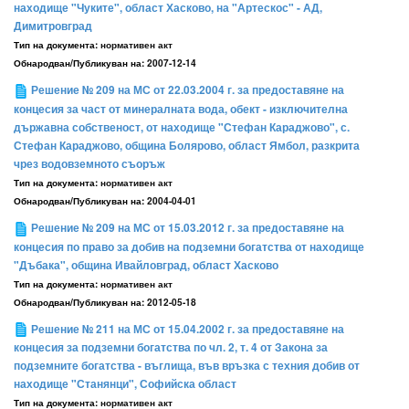
находище "Чуките", област Хасково, на "Артескос" - АД,
Димитровград
Тип на документа:
нормативен акт
Обнародван/Публикуван на:
2007-12-14
Решение № 209 на МС от 22.03.2004 г. за предоставяне на
концесия за част от минералната вода, обект - изключителна
държавна собственост, от находище "Стефан Караджово", с.
Стефан Караджово, община Болярово, област Ямбол, разкрита
чрез водовземното съоръж
Тип на документа:
нормативен акт
Обнародван/Публикуван на:
2004-04-01
Решение № 209 на МС от 15.03.2012 г. за предоставяне на
концесия по право за добив на подземни богатства от находище
"Дъбака", община Ивайловград, област Хасково
Тип на документа:
нормативен акт
Обнародван/Публикуван на:
2012-05-18
Решение № 211 на МС от 15.04.2002 г. за предоставяне на
концесия за подземни богатства по чл. 2, т. 4 от Закона за
подземните богатства - въглища, във връзка с техния добив от
находище "Станянци", Софийска област
Тип на документа:
нормативен акт