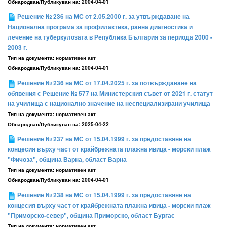
Обнародван/Публикуван на:
2004-04-01
Решение № 236 на МС от 2.05.2000 г. за утвърждаване на
Национална програма за профилактика, ранна диагностика и
лечение на туберкулозата в Република България за периода 2000 -
2003 г.
Тип на документа:
нормативен акт
Обнародван/Публикуван на:
2004-04-01
Решение № 236 на МС от 17.04.2025 г. за потвърждаване на
обявения с Решение № 577 на Министерския съвет от 2021 г. статут
на училища с национално значение на неспециализирани училища
Тип на документа:
нормативен акт
Обнародван/Публикуван на:
2025-04-22
Решение № 237 на МС от 15.04.1999 г. за предоставяне на
концесия върху част от крайбрежната плажна ивица - морски плаж
"Фичоза", община Варна, област Варна
Тип на документа:
нормативен акт
Обнародван/Публикуван на:
2004-04-01
Решение № 238 на МС от 15.04.1999 г. за предоставяне на
концесия върху част от крайбрежната плажна ивица - морски плаж
"Приморско-север", община Приморско, област Бургас
Тип на документа:
нормативен акт