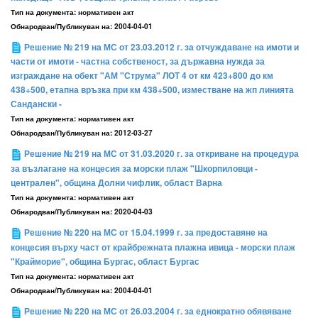
Тип на документа:
нормативен акт
Обнародван/Публикуван на:
2004-04-01
Решение № 219 на МС от 23.03.2012 г. за отчуждаване на имоти и
части от имоти - частна собственост, за държавна нужда за
изграждане на обект "АМ "Струма" ЛОТ 4 от км 423+800 до км
438+500, етапна връзка при км 438+500, изместване на жп линията
Сандански -
Тип на документа:
нормативен акт
Обнародван/Публикуван на:
2012-03-27
Решение № 219 на МС от 31.03.2020 г. за откриване на процедура
за възлагане на концесия за морски плаж "Шкорпиловци -
централен", община Долни чифлик, област Варна
Тип на документа:
нормативен акт
Обнародван/Публикуван на:
2020-04-03
Решение № 220 на МС от 15.04.1999 г. за предоставяне на
концесия върху част от крайбрежната плажна ивица - морски плаж
"Крайморие", община Бургас, област Бургас
Тип на документа:
нормативен акт
Обнародван/Публикуван на:
2004-04-01
Решение № 220 на МС от 26.03.2004 г. за еднократно обявяване