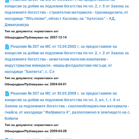
концесия за добив на подземни богатства по чл. 2, т. 5 от Закона за
подземните богатства - строителни материали - трахиандезити, от
находище "Ябълково", област Хасково, на "Артескос" - АД,
Димитровгра
Тип на документа:
нормативен акт
Обнародван/Публикуван на:
2007-12-14
Решение № 207 на МС от 12.04.2002 г. за предоставяне на
концесия за добив на подземни богатства по чл. 2, т. 2 от Закона за
подземните богатства - неметални полезни изкопаеми -
индустриални минерали - кварц-фелдшпатови пясъци, от
находище "Билкета", с. Сл
Тип на документа:
нормативен акт
Обнародван/Публикуван на:
2004-04-01
Решение № 207 на МС от 30.03.2009 г. за предоставяне на
концесия за добив на подземни богатства по чл. 2, ал. 1, т. 6 от
Закона за подземните богатства - скалнооблицовъчни материали -
гнайси, от находище "Фабриката 4", разположено в землището на с.
Кобили
Тип на документа:
нормативен акт
Обнародван/Публикуван на:
2009-04-28