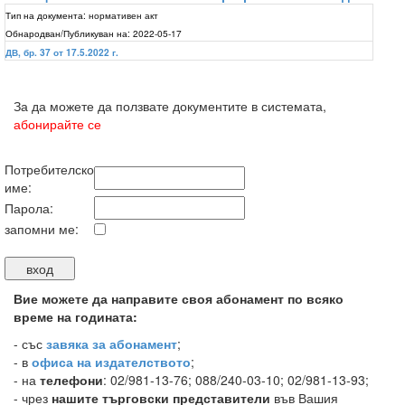
Тип на документа:
нормативен акт
Обнародван/Публикуван на:
2022-05-17
ДВ, бр. 37 от 17.5.2022 г.
За да можете да ползвате документите в системата,
абонирайте се
Потребителско
име:
Парола:
запомни ме:
Вие можете да направите своя абонамент по всяко
време на годината:
-
със
завяка за абонамент
;
- в
офиса на издателството
;
- на
телефони
: 02/981-13-76; 088/240-03-10; 02/981-13-93;
- чрез
нашите търговски представители
във Вашия