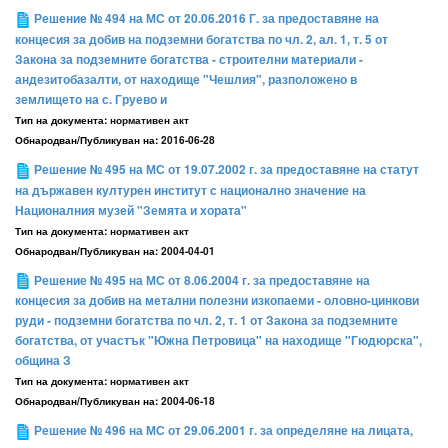
Решение № 494 на МС от 20.06.2016 Г. за предоставяне на
концесия за добив на подземни богатства по чл. 2, ал. 1, т. 5 от
Закона за подземните богатства - строителни материали -
андезитобазалти, от находище "Чешлия", разположено в
землището на с. Груево и
Тип на документа:
нормативен акт
Обнародван/Публикуван на:
2016-06-28
Решение № 495 на МС от 19.07.2002 г. за предоставяне на статут
на държавен културен институт с национално значение на
Националния музей "Земята и хората"
Тип на документа:
нормативен акт
Обнародван/Публикуван на:
2004-04-01
Решение № 495 на МС от 8.06.2004 г. за предоставяне на
концесия за добив на метални полезни изкопаеми - оловно-цинкови
руди - подземни богатства по чл. 2, т. 1 от Закона за подземните
богатства, от участък "Южна Петровица" на находище "Гюдюрска",
община З
Тип на документа:
нормативен акт
Обнародван/Публикуван на:
2004-06-18
Решение № 496 на МС от 29.06.2001 г. за определяне на лицата,