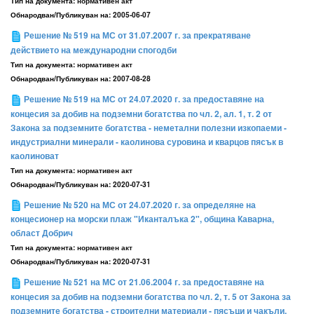
Тип на документа:
нормативен акт
Обнародван/Публикуван на:
2005-06-07
Решение № 519 на МС от 31.07.2007 г. за прекратяване
действието на международни спогодби
Тип на документа:
нормативен акт
Обнародван/Публикуван на:
2007-08-28
Решение № 519 на МС от 24.07.2020 г. за предоставяне на
концесия за добив на подземни богатства по чл. 2, ал. 1, т. 2 от
Закона за подземните богатства - неметални полезни изкопаеми -
индустриални минерали - каолинова суровина и кварцов пясък в
каолиноват
Тип на документа:
нормативен акт
Обнародван/Публикуван на:
2020-07-31
Решение № 520 на МС от 24.07.2020 г. за определяне на
концесионер на морски плаж "Иканталъка 2", община Каварна,
област Добрич
Тип на документа:
нормативен акт
Обнародван/Публикуван на:
2020-07-31
Решение № 521 на МС от 21.06.2004 г. за предоставяне на
концесия за добив на подземни богатства по чл. 2, т. 5 от Закона за
подземните богатства - строителни материали - пясъци и чакъли,