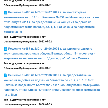
Тип на документа:
нормативен акт
Обнародван/Публикуван на:
2004-04-01
Решение № 486 на МС от 14.07.2022 г. за констатиране
неизпълнение на т. 14.1 от Решение № 652 на Министерския съвет
от 31 август 2011 г. за предоставяне на концесия за добив на
подземни богатства по чл. 2, ал. 1, т. 5 от Закона за подземните
богатства - с
Тип на документа:
нормативен акт
Обнародван/Публикуван на:
2022-07-22
Решение № 487 на МС от 29.06.2001 г. за административно-
териториална промяна в община Белица, област Благоевград -
закриване на населено място "Димов дол", област Смолян
Тип на документа:
нормативен акт
Обнародван/Публикуван на:
2004-04-01
Решение № 488 на МС от 22.06.2009 г. за предоставяне на
концесия за добив на подземни богатства по чл. 2, ал. 1, т. 6 от
Закона за подземните богатства - скалнооблицовъчни материали -
варовици, от находище "Станеви ниви", разположено в землището
на с. Вър
Тип на документа:
нормативен акт
Обнародван/Публикуван на:
2009-07-03