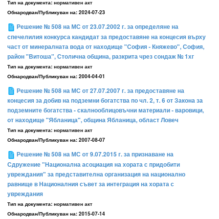
Тип на документа:
нормативен акт
Обнародван/Публикуван на:
2024-07-23
Решение № 508 на МС от 23.07.2002 г. за определяне на
спечелилия конкурса кандидат за предоставяне на концесия върху
част от минералната вода от находище "София - Княжево", София,
район "Витоша", Столична община, разкрита чрез сондаж № 1хг
Тип на документа:
нормативен акт
Обнародван/Публикуван на:
2004-04-01
Решение № 508 на МС от 27.07.2007 г. за предоставяне на
концесия за добив на подземни богатства по чл. 2, т. 6 от Закона за
подземните богатства - скалнооблицовъчни материали - варовици,
от находище "Ябланица", община Ябланица, област Ловеч
Тип на документа:
нормативен акт
Обнародван/Публикуван на:
2007-08-07
Решение № 508 на МС от 9.07.2015 г. за признаване на
Сдружение "Национална асоциация на хората с придобити
увреждания" за представителна организация на национално
равнище в Националния съвет за интеграция на хората с
увреждания
Тип на документа:
нормативен акт
Обнародван/Публикуван на:
2015-07-14