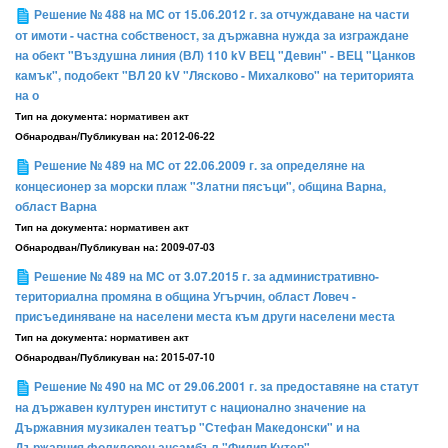
Решение № 488 на МС от 15.06.2012 г. за отчуждаване на части
от имоти - частна собственост, за държавна нужда за изграждане
на обект "Въздушна линия (ВЛ) 110 kV ВЕЦ "Девин" - ВЕЦ "Цанков
камък", подобект "ВЛ 20 kV "Лясково - Михалково" на територията
на о
Тип на документа:
нормативен акт
Обнародван/Публикуван на:
2012-06-22
Решение № 489 на МС от 22.06.2009 г. за определяне на
концесионер за морски плаж "Златни пясъци", община Варна,
област Варна
Тип на документа:
нормативен акт
Обнародван/Публикуван на:
2009-07-03
Решение № 489 на МС от 3.07.2015 г. за административно-
териториална промяна в община Угърчин, област Ловеч -
присъединяване на населени места към други населени места
Тип на документа:
нормативен акт
Обнародван/Публикуван на:
2015-07-10
Решение № 490 на МС от 29.06.2001 г. за предоставяне на статут
на държавен културен институт с национално значение на
Държавния музикален театър "Стефан Македонски" и на
Държавния фолклорен ансамбъл "Филип Кутев"