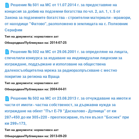
Решение № 501 на МС от 11.07.2014 г. за предоставяне на
концесия за добив на подземни богатства по чл. 2, ал. 1, т. 5 от
Закона за подземните богатства - строителни материали - мрамори,
от находище "Фатово", разположено в землищата на с. Полковник
Серафим
Тип на документа:
нормативен акт
Обнародван/Публикуван на:
2014-07-25
Решение № 502 на МС от 29.06.2001 г. за определяне на лицата,
спечелили конкурса за издаване на индивидуални лицензии за
изграждане, поддържане и използване на обществена
далекосъобщителна мрежа за радиоразпръскване с местно
покритие за региона на Враца
Тип на документа:
нормативен акт
Обнародван/Публикуван на:
2004-04-01
Решение № 502 на МС от 23.08.2013 г. за отчуждаване на имоти и
части от имоти - частна собственост, за държавнa нуждa за
изграждане на обект "Път Е-79 "Даскалово - Дупница" от км
287+450 до км 305+220 - преоткосиране, пътен възел "Боснек" при
км 299+173,
Тип на документа:
нормативен акт
Обнародван/Публикуван на:
2013-09-20