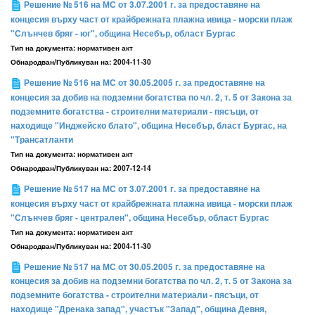
Решение № 516 на МС от 3.07.2001 г. за предоставяне на
концесия върху част от крайбрежната плажна ивица - морски плаж
"Слънчев бряг - юг", община Несебър, област Бургас
Тип на документа:
нормативен акт
Обнародван/Публикуван на:
2004-11-30
Решение № 516 на МС от 30.05.2005 г. за предоставяне на
концесия за добив на подземни богатства по чл. 2, т. 5 от Закона за
подземните богатства - строителни материали - пясъци, от
находище "Инджейско блато", община Несебър, бласт Бургас, на
"Трансатланти
Тип на документа:
нормативен акт
Обнародван/Публикуван на:
2007-12-14
Решение № 517 на МС от 3.07.2001 г. за предоставяне на
концесия върху част от крайбрежната плажна ивица - морски плаж
"Слънчев бряг - централен", община Несебър, област Бургас
Тип на документа:
нормативен акт
Обнародван/Публикуван на:
2004-11-30
Решение № 517 на МС от 30.05.2005 г. за предоставяне на
концесия за добив на подземни богатства по чл. 2, т. 5 от Закона за
подземните богатства - строителни материали - пясъци, от
находище "Дренака запад", участък "Запад", община Девня,