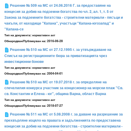
Решение № 509 на МС от 24.06.2016 Г. за предоставяне на
концесия за добив на подземни богатства по чл. 2, ал. 1, т. 5 от
Закона за подземните богатства - строителни материали - пясъци и
чакъли, от находище "Капана", участъци "Капана-югозапад" и
"Капана-се
Тип на документа:
нормативен акт
Обнародван/Публикуван на:
2016-06-28
Решение № 510 на МС от 27.12.1995 г. за утвърждаване на
Списък на регистрационните бюра за приватизацията чрез
инвестиционни бонове
Тип на документа:
нормативен акт
Обнародван/Публикуван на:
2004-04-01
Решение № 510 на МС от 19.07.2018 г. за определяне на
спечелилия конкурса участник за концесионер на морски плаж "Св.
св. Константин и Елена - юг", община Варна, област Варна
Тип на документа:
нормативен акт
Обнародван/Публикуван на:
2018-07-27
Решение № 511 на МС от 5.08.2008 г. за даване на разрешение за
прехвърляне изцяло на правата и задълженията по предоставена
концесия за добив на подземни богатства - строителни материали -