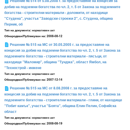
Решение № 514 от 5.08.2008 г. за предоставяне на концесия за
добив на подземни богатства по чл. 2, т. 5 от Закона за подземните
богатства - строителни материали - доломити, от находище
"Студена", участък "Заводски строежи 2", с. Студена, община
Перник, об
Тип на документа:
нормативен акт
Обнародван/Публикуван на:
2008-08-12
Решение № 515 на МС от 30.05.2005 г. за предоставяне на
концесия за добив на подземни богатства по чл. 2, т. 5 от Закона за
подземните богатства - строителни материали - пясъци, от
находище "Маломир", община "Тунджа", област Ямбол, на
"Технострой - инжене
Тип на документа:
нормативен акт
Обнародван/Публикуван на:
2007-12-14
Решение № 515 на МС от 8.08.2008 г. за предоставяне на
концесия за добив на подземни богатства по чл. 2, т. 5 от Закона за
подземните богатства - строителни материали - глини, от находище
"Побит камък", участък "Боята", община Елин Пелин, Софийска
област
Тип на документа:
нормативен акт
Обнародван/Публикуван на:
2008-08-19