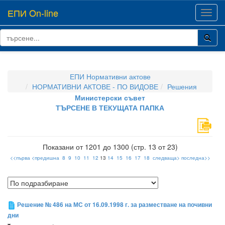
ЕПИ On-line
Toggl
navig
ЕПИ Нормативни актове
НОРМАТИВНИ АКТОВЕ - ПО ВИДОВЕ
Решения
Министерски съвет
ТЪРСЕНЕ В ТЕКУЩАТА ПАПКА
Показани от 1201 до 1300 (стр. 13 от 23)
<<първа
<предишна
8
9
10
11
12
13
14
15
16
17
18
следваща>
последна>>
Решение № 486 на МС от 16.09.1998 г. за разместване на почивни
дни