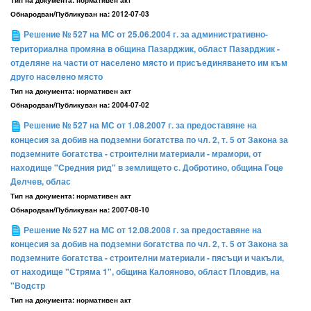
Обнародван/Публикуван на:
2012-07-03
Решение № 527 на МС от 25.06.2004 г. за административно-
териториална промяна в община Пазарджик, област Пазарджик -
отделяне на части от населено място и присъединяването им към
друго населено място
Тип на документа:
нормативен акт
Обнародван/Публикуван на:
2004-07-02
Решение № 527 на МС от 1.08.2007 г. за предоставяне на
концесия за добив на подземни богатства по чл. 2, т. 5 от Закона за
подземните богатства - строителни материали - мрамори, от
находище "Средния рид" в землището с. Добротино, община Гоце
Делчев, облас
Тип на документа:
нормативен акт
Обнародван/Публикуван на:
2007-08-10
Решение № 527 на МС от 12.08.2008 г. за предоставяне на
концесия за добив на подземни богатства по чл. 2, т. 5 от Закона за
подземните богатства - строителни материали - пясъци и чакъли,
от находище "Стряма 1", община Калояново, област Пловдив, на
"Водстр
Тип на документа:
нормативен акт