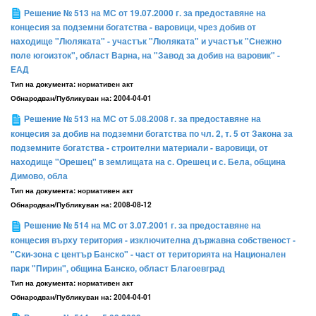
Решение № 513 на МС от 19.07.2000 г. за предоставяне на
концесия за подземни богатства - варовици, чрез добив от
находище "Люляката" - участък "Люляката" и участък "Снежно
поле югоизток", област Варна, на "Завод за добив на варовик" -
ЕАД
Тип на документа:
нормативен акт
Обнародван/Публикуван на:
2004-04-01
Решение № 513 на МС от 5.08.2008 г. за предоставяне на
концесия за добив на подземни богатства по чл. 2, т. 5 от Закона за
подземните богатства - строителни материали - варовици, от
находище "Орешец" в землищата на с. Орешец и с. Бела, община
Димово, обла
Тип на документа:
нормативен акт
Обнародван/Публикуван на:
2008-08-12
Решение № 514 на МС от 3.07.2001 г. за предоставяне на
концесия върху територия - изключителна държавна собственост -
"Ски-зона с център Банско" - част от територията на Национален
парк "Пирин", община Банско, област Благоевград
Тип на документа:
нормативен акт
Обнародван/Публикуван на:
2004-04-01