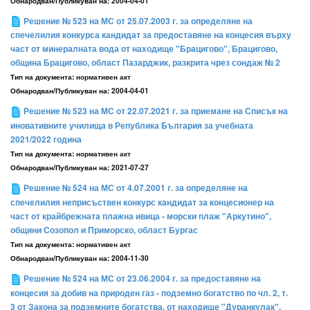
Обнародван/Публикуван на:
2004-04-01
Решение № 523 на МС от 25.07.2003 г. за определяне на
спечелилия конкурса кандидат за предоставяне на концесия върху
част от минералната вода от находище "Брацигово", Брацигово,
община Брацигово, област Пазарджик, разкрита чрез сондаж № 2
Тип на документа:
нормативен акт
Обнародван/Публикуван на:
2004-04-01
Решение № 523 на МС от 22.07.2021 г. за приемане на Списък на
иновативните училища в Република България за учебната
2021/2022 година
Тип на документа:
нормативен акт
Обнародван/Публикуван на:
2021-07-27
Решение № 524 на МС от 4.07.2001 г. за определяне на
спечелилия неприсъствен конкурс кандидат за концесионер на
част от крайбрежната плажна ивица - морски плаж "Аркутино",
общини Созопол и Приморско, област Бургас
Тип на документа:
нормативен акт
Обнародван/Публикуван на:
2004-11-30
Решение № 524 на МС от 23.06.2004 г. за предоставяне на
концесия за добив на природен газ - подземно богатство по чл. 2, т.
3 от Закона за подземните богатства, от находище "Дуранкулак",