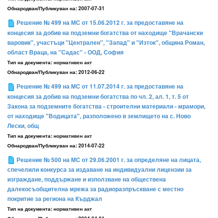
Обнародван/Публикуван на:
2007-07-31
Решение № 499 на МС от 15.06.2012 г. за предоставяне на
концесия за добив на подземни богатства от находище "Врачански
варовик", участъци "Централен", "Запад" и "Изток", община Роман,
област Враца, на "Садас" - ООД, София
Тип на документа:
нормативен акт
Обнародван/Публикуван на:
2012-06-22
Решение № 499 на МС от 11.07.2014 г. за предоставяне на
концесия за добив на подземни богатства по чл. 2, ал. 1, т. 5 от
Закона за подземните богатства - строителни материали - мрамори,
от находище "Водицата", разположено в землището на с. Ново
Лески, общ
Тип на документа:
нормативен акт
Обнародван/Публикуван на:
2014-07-22
Решение № 500 на МС от 29.06.2001 г. за определяне на лицата,
спечелили конкурса за издаване на индивидуални лицензии за
изграждане, поддържане и използване на обществена
далекосъобщителна мрежа за радиоразпръскване с местно
покритие за региона на Кърджал
Тип на документа:
нормативен акт