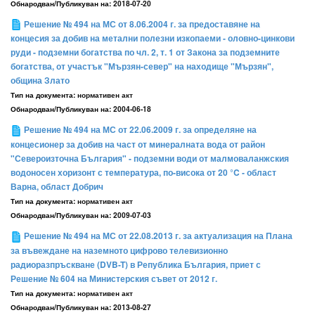
Обнародван/Публикуван на:
2018-07-20
Решение № 494 на МС от 8.06.2004 г. за предоставяне на
концесия за добив на метални полезни изкопаеми - оловно-цинкови
руди - подземни богатства по чл. 2, т. 1 от Закона за подземните
богатства, от участък "Мързян-север" на находище "Мързян",
община Злато
Тип на документа:
нормативен акт
Обнародван/Публикуван на:
2004-06-18
Решение № 494 на МС от 22.06.2009 г. за определяне на
концесионер за добив на част от минералната вода от район
"Североизточна България" - подземни води от малмоваланжския
водоносен хоризонт с температура, по-висока от 20 °C - област
Варна, област Добрич
Тип на документа:
нормативен акт
Обнародван/Публикуван на:
2009-07-03
Решение № 494 на МС от 22.08.2013 г. за актуализация на Плана
за въвеждане на наземното цифрово телевизионно
радиоразпръскване (DVB-T) в Република България, приет с
Решение № 604 на Министерския съвет от 2012 г.
Тип на документа:
нормативен акт
Обнародван/Публикуван на:
2013-08-27