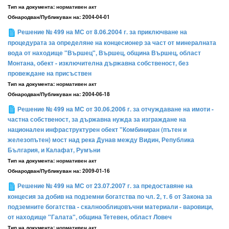
Тип на документа:
нормативен акт
Обнародван/Публикуван на:
2004-04-01
Решение № 499 на МС от 8.06.2004 г. за приключване на
процедурата за определяне на концесионер за част от минералната
вода от находище "Вършец", Вършец, община Вършец, област
Монтана, обект - изключителна държавна собственост, без
провеждане на присъствен
Тип на документа:
нормативен акт
Обнародван/Публикуван на:
2004-06-18
Решение № 499 на МС от 30.06.2006 г. за отчуждаване на имоти -
частна собственост, за държавна нужда за изграждане на
национален инфраструктурен обект "Комбиниран (пътен и
железопътен) мост над река Дунав между Видин, Република
България, и Калафат, Румъни
Тип на документа:
нормативен акт
Обнародван/Публикуван на:
2009-01-16
Решение № 499 на МС от 23.07.2007 г. за предоставяне на
концесия за добив на подземни богатства по чл. 2, т. 6 от Закона за
подземните богатства - скалнооблицовъчни материали - варовици,
от находище "Галата", община Тетевен, област Ловеч
Тип на документа:
нормативен акт