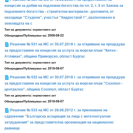
концесия за добив на подземни богатства по чл. 2, т. 5 от Закона за
подземните богатства - строителни материали - доломити, от
находище "Студена", участък "Хидрострой 1", разположено в
землищата на с
Тип на документа:
нормативен акт
Обнародван/Публикуван на:
2008-08-22
Решение № 531 на МС от 30.07.2018 г. за откриване на процедура
за предоставяне на концесия за услуга за морски плаж "Китен -
Атлиман", община Приморско, област Бургас
Тип на документа:
нормативен акт
Обнародван/Публикуван на:
2018-08-07
Решение № 532 на МС от 30.07.2018 г. за откриване на процедура
за предоставяне на концесия за услуга за морски плаж "Созопол -
централен", община Созопол, област Бургас
Тип на документа:
нормативен акт
Обнародван/Публикуван на:
2018-08-07
Решение № 533 на МС от 28.06.2012 г. за признаване на
сдружение "Българска асоциация за лица с интелектуални
затруднения" за представителна организация на национално
равнище