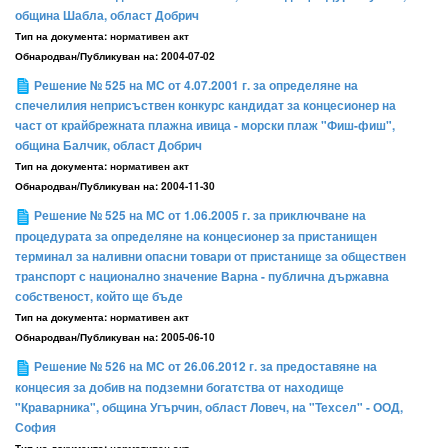
община Шабла, област Добрич
Тип на документа:
нормативен акт
Обнародван/Публикуван на:
2004-07-02
Решение № 525 на МС от 4.07.2001 г. за определяне на
спечелилия неприсъствен конкурс кандидат за концесионер на
част от крайбрежната плажна ивица - морски плаж "Фиш-фиш",
община Балчик, област Добрич
Тип на документа:
нормативен акт
Обнародван/Публикуван на:
2004-11-30
Решение № 525 на МС от 1.06.2005 г. за приключване на
процедурата за определяне на концесионер за пристанищен
терминал за наливни опасни товари от пристанище за обществен
транспорт с национално значение Варна - публична държавна
собственост, който ще бъде
Тип на документа:
нормативен акт
Обнародван/Публикуван на:
2005-06-10
Решение № 526 на МС от 26.06.2012 г. за предоставяне на
концесия за добив на подземни богатства от находище
"Краварника", община Угърчин, област Ловеч, на "Техсел" - ООД,
София
Тип на документа:
нормативен акт