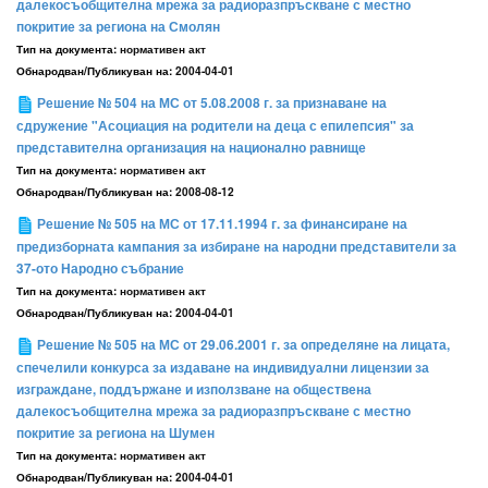
далекосъобщителна мрежа за радиоразпръскване с местно
покритие за региона на Смолян
Тип на документа:
нормативен акт
Обнародван/Публикуван на:
2004-04-01
Решение № 504 на МС от 5.08.2008 г. за признаване на
сдружение "Асоциация на родители на деца с епилепсия" за
представителна организация на национално равнище
Тип на документа:
нормативен акт
Обнародван/Публикуван на:
2008-08-12
Решение № 505 на МС от 17.11.1994 г. за финансиране на
предизборната кампания за избиране на народни представители за
37-ото Народно събрание
Тип на документа:
нормативен акт
Обнародван/Публикуван на:
2004-04-01
Решение № 505 на МС от 29.06.2001 г. за определяне на лицата,
спечелили конкурса за издаване на индивидуални лицензии за
изграждане, поддържане и използване на обществена
далекосъобщителна мрежа за радиоразпръскване с местно
покритие за региона на Шумен
Тип на документа:
нормативен акт
Обнародван/Публикуван на:
2004-04-01