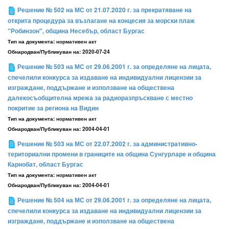
Решение № 502 на МС от 21.07.2020 г. за прекратяване на
открита процедура за възлагане на концесия за морски плаж
"Робинзон", община Несебър, област Бургас
Тип на документа:
нормативен акт
Обнародван/Публикуван на:
2020-07-24
Решение № 503 на МС от 29.06.2001 г. за определяне на лицата,
спечелили конкурса за издаване на индивидуални лицензии за
изграждане, поддържане и използване на обществена
далекосъобщителна мрежа за радиоразпръскване с местно
покритие за региона на Видин
Тип на документа:
нормативен акт
Обнародван/Публикуван на:
2004-04-01
Решение № 503 на МС от 22.07.2002 г. за административно-
териториални промени в границите на община Сунгурларе и община
Карнобат, област Бургас
Тип на документа:
нормативен акт
Обнародван/Публикуван на:
2004-04-01
Решение № 504 на МС от 29.06.2001 г. за определяне на лицата,
спечелили конкурса за издаване на индивидуални лицензии за
изграждане, поддържане и използване на обществена