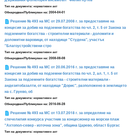
Тип на документа:
нормативен акт
Обнародван/Публикуван на:
2004-04-01
Решение № 493 на МС от 29.07.2008 г. за предоставяне на
концесия за добив на подземни богатства по чл. 2, т. 5 от Закона за
подземните богатства - строителни материали - доломити и
доломитни варовици, от находище "Студена", участък
"Благоустройствени стро
Тип на документа:
нормативен акт
Обнародван/Публикуван на:
2008-08-08
Решение № 493 на МС от 20.06.2016 г. за предоставяне на
концесия за добив на подземни богатства по чл. 2, ал. 1, т. 5 от
Закона за подземните богатства - строителни материали -
андезитобазалти, от находище "Дорис", разположено в землището
на с. Груево, об
Тип на документа:
нормативен акт
Обнародван/Публикуван на:
2016-06-28
Решение № 493 на МС от 13.07.2018 г. за определяне на
спечелилия конкурса участник за концесионер на морски плаж
"Ахтопол-север - източна зона", община Царево, област Бургас
Тип на документа:
нормативен акт