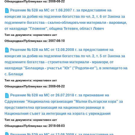
Обнародван/Публикуван на:
2008-08-22
Решение № 528 на МС от 1.08.2007 г. за предоставяне на
концесия за добив на подземни богатства по чл. 2, т. 6 от Закона за
подземните богатства - скално-облицовъчни материали - варовици,
от находище "Гложене", община Тетевен, област Ловеч
Тип на документа:
нормативен акт
Обнародван/Публикуван на:
2007-08-10
Решение № 528 на МС от 12.08.2008 г. за предоставяне на
концесия за добив на подземни богатства по чл. 2, т. 5 от Закона за
подземните богатства - строителни материали - мрамори, от
находище "Белащица - участък "Юг" ("Родопи-юг"), в землището на
с. Белащи
Тип на документа:
нормативен акт
Обнародван/Публикуван на:
2008-08-22
Решение № 528 на МС от 26.07.2018 г. за признаване на
Сдружение "Национална организация "Малки български хора" за
представителна организация на национално равнище в
Националния съвет за интеграция на хората с увреждания
Тип на документа:
нормативен акт
Обнародван/Публикуван на:
2018-08-03
Решение № 529 на МС от 12.08.2008 г. за предоставяне на