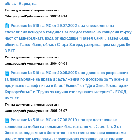
област Варна, на
Тип на документа:
нормативен акт
Обнародван/Публикуван на:
2007-12-14
Решение № 518 на МС от 29.07.2002 г. за определяне на
спечелилия конкурса кандидат за предоставяне на концесия върху
част от минералната вода от находище "Павел баня", Павел баня,
община Павел баня, област Стара Загора, разкрита чрез сондаж №
3 ВКП
Тип на документа:
нормативен акт
Обнародван/Публикуван на:
2004-04-01
Решение № 518 на МС от 30.05.2005 г. за даване на разрешение
за прехвърляне на права и задължения по Договора за търсене и
проучване на нефт и газ в блок "Емине" от "Джи Хикс Технолоджи
Корпорейшън" и "Група за научни изследвания и сервиз" - ЕООД,
на "Пет
Тип на документа:
нормативен акт
Обнародван/Публикуван на:
2005-06-07
Решение № 518 на МС от 27.08.2019 г. за предоставяне на
концесия за добив на подземни богатства по чл. 2, ал. 1, т. 2 от
Закона за подземните богатства - неметални полезни изкопаеми -
индустриални минерали - глауконитова суровина, от находище