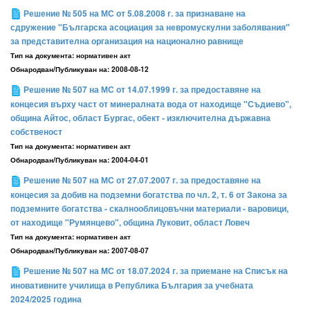
Решение № 505 на МС от 5.08.2008 г. за признаване на
сдружение "Българска асоциация за невромускулни заболявания"
за представителна организация на национално равнище
Тип на документа:
нормативен акт
Обнародван/Публикуван на:
2008-08-12
Решение № 507 на МС от 14.07.1999 г. за предоставяне на
концесия върху част от минералната вода от находище "Съдиево",
община Айтос, област Бургас, обект - изключителна държавна
собственост
Тип на документа:
нормативен акт
Обнародван/Публикуван на:
2004-04-01
Решение № 507 на МС от 27.07.2007 г. за предоставяне на
концесия за добив на подземни богатства по чл. 2, т. 6 от Закона за
подземните богатства - скалнооблицовъчни материали - варовици,
от находище "Румянцево", община Луковит, област Ловеч
Тип на документа:
нормативен акт
Обнародван/Публикуван на:
2007-08-07
Решение № 507 на МС от 18.07.2024 г. за приемане на Списък на
иновативните училища в Република България за учебната
2024/2025 година