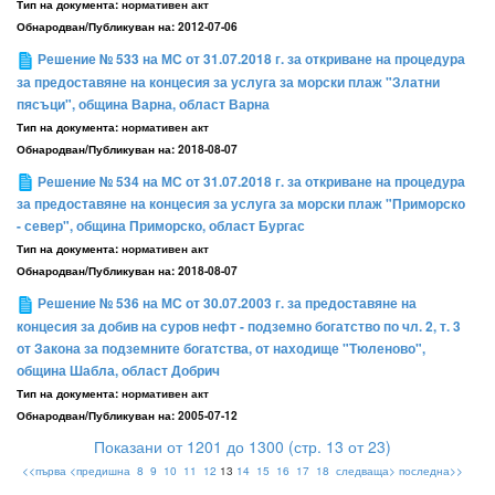
Тип на документа:
нормативен акт
Обнародван/Публикуван на:
2012-07-06
Решение № 533 на МС от 31.07.2018 г. за откриване на процедура
за предоставяне на концесия за услуга за морски плаж "Златни
пясъци", община Варна, област Варна
Тип на документа:
нормативен акт
Обнародван/Публикуван на:
2018-08-07
Решение № 534 на МС от 31.07.2018 г. за откриване на процедура
за предоставяне на концесия за услуга за морски плаж "Приморско
- север", община Приморско, област Бургас
Тип на документа:
нормативен акт
Обнародван/Публикуван на:
2018-08-07
Решение № 536 на МС от 30.07.2003 г. за предоставяне на
концесия за добив на суров нефт - подземно богатство по чл. 2, т. 3
от Закона за подземните богатства, от находище "Тюленово",
община Шабла, област Добрич
Тип на документа:
нормативен акт
Обнародван/Публикуван на:
2005-07-12
Показани от 1201 до 1300 (стр. 13 от 23)
<<първа
<предишна
8
9
10
11
12
13
14
15
16
17
18
следваща>
последна>>