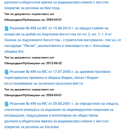
далекосъобщителна мрежа за радиоразпръскване с местно
покритие за региона на Кюстенд
Тип на документа:
нормативен акт
Обнародван/Публикуван на:
2004-04-01
Решение № 498 на МС от 15.06.2012 г. за предоставяне на
концесия за добив на подземни богатства по чл. 2, ал. 1, т. 5 от
Закона за подземните богатства - строителни материали - пясък, от
находище "Лисия", разположено в землището на с. Богьовци,
община Кос
Тип на документа:
нормативен акт
Обнародван/Публикуван на:
2012-06-22
Решение № 499 на МС от 17.07.2000 г. за административно-
териториална промяна в община Видин, област Видин -
възстановяване на заличено населено място
Тип на документа:
нормативен акт
Обнародван/Публикуван на:
2004-04-01
Решение № 499 на МС от 29.06.2001 г. за определяне на лицата,
спечелили конкурса за издаване на индивидуални лицензии за
изграждане, поддържане и използване на обществена
далекосъобщителна мрежа за радиоразпръскване с местно
покритие за региона на Хасково