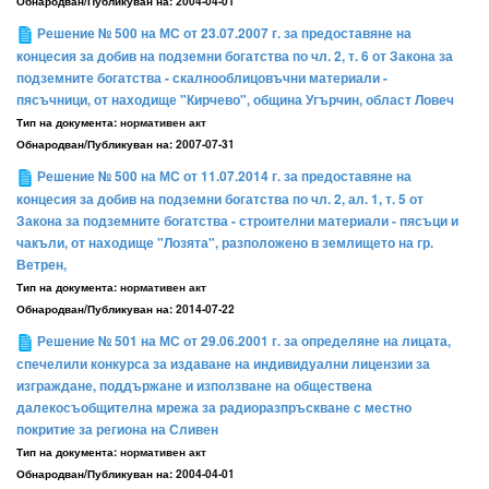
Обнародван/Публикуван на:
2004-04-01
Решение № 500 на МС от 23.07.2007 г. за предоставяне на
концесия за добив на подземни богатства по чл. 2, т. 6 от Закона за
подземните богатства - скалнооблицовъчни материали -
пясъчници, от находище "Кирчево", община Угърчин, област Ловеч
Тип на документа:
нормативен акт
Обнародван/Публикуван на:
2007-07-31
Решение № 500 на МС от 11.07.2014 г. за предоставяне на
концесия за добив на подземни богатства по чл. 2, ал. 1, т. 5 от
Закона за подземните богатства - строителни материали - пясъци и
чакъли, от находище "Лозята", разположено в землището на гр.
Ветрен,
Тип на документа:
нормативен акт
Обнародван/Публикуван на:
2014-07-22
Решение № 501 на МС от 29.06.2001 г. за определяне на лицата,
спечелили конкурса за издаване на индивидуални лицензии за
изграждане, поддържане и използване на обществена
далекосъобщителна мрежа за радиоразпръскване с местно
покритие за региона на Сливен
Тип на документа:
нормативен акт
Обнародван/Публикуван на:
2004-04-01