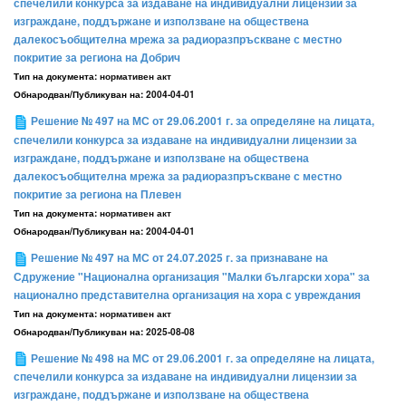
спечелили конкурса за издаване на индивидуални лицензии за
изграждане, поддържане и използване на обществена
далекосъобщителна мрежа за радиоразпръскване с местно
покритие за региона на Добрич
Тип на документа:
нормативен акт
Обнародван/Публикуван на:
2004-04-01
Решение № 497 на МС от 29.06.2001 г. за определяне на лицата,
спечелили конкурса за издаване на индивидуални лицензии за
изграждане, поддържане и използване на обществена
далекосъобщителна мрежа за радиоразпръскване с местно
покритие за региона на Плевен
Тип на документа:
нормативен акт
Обнародван/Публикуван на:
2004-04-01
Решение № 497 на МС от 24.07.2025 г. за признаване на
Сдружение "Национална организация "Малки български хора" за
национално представителна организация на хора с увреждания
Тип на документа:
нормативен акт
Обнародван/Публикуван на:
2025-08-08
Решение № 498 на МС от 29.06.2001 г. за определяне на лицата,
спечелили конкурса за издаване на индивидуални лицензии за
изграждане, поддържане и използване на обществена