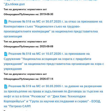
"Дълбоки дол
Тип на документа:
нормативен акт
Обнародван/Публикуван на:
2019-08-30
Решение № 518 на МС от 30.07.2025 г. за отказ за признаване на
Кооперативен съюз "Национален съюз на трудово-
производителните кооперации" за национално представителна
организация
Тип на документа:
нормативен акт
Обнародван/Публикуван на:
2025-08-08
Решение № 518 на МС от 10.07.2026 г. за признаване на
Сдружение "Национална асоциация на хората с придобити
увреждания" за национално представителна организация на хора с
увреждания
Тип на документа:
нормативен акт
Обнародван/Публикуван на:
2026-07-14
Решение № 519 на МС от 30.05.2005 г. за даване на разрешение
за прехвърляне на права и задължения по Договора за търсене на
нефт и газ в блок "Резовска" от "Джи Хикс Технолоджи
Корпорейшън" и "Група за научни изследвания и сервиз" - ЕООД,
на "Петреко САРЛ