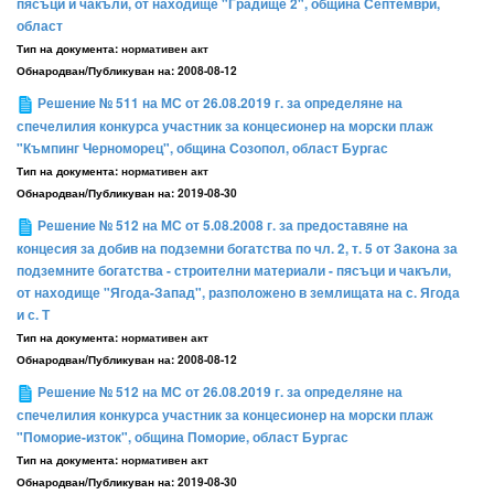
пясъци и чакъли, от находище "Градище 2", община Септември,
област
Тип на документа:
нормативен акт
Обнародван/Публикуван на:
2008-08-12
Решение № 511 на МС от 26.08.2019 г. за определяне на
спечелилия конкурса участник за концесионер на морски плаж
"Къмпинг Черноморец", община Созопол, област Бургас
Тип на документа:
нормативен акт
Обнародван/Публикуван на:
2019-08-30
Решение № 512 на МС от 5.08.2008 г. за предоставяне на
концесия за добив на подземни богатства по чл. 2, т. 5 от Закона за
подземните богатства - строителни материали - пясъци и чакъли,
от находище "Ягода-Запад", разположено в землищата на с. Ягода
и с. Т
Тип на документа:
нормативен акт
Обнародван/Публикуван на:
2008-08-12
Решение № 512 на МС от 26.08.2019 г. за определяне на
спечелилия конкурса участник за концесионер на морски плаж
"Поморие-изток", община Поморие, област Бургас
Тип на документа:
нормативен акт
Обнародван/Публикуван на:
2019-08-30