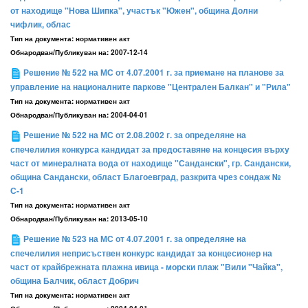
от находище "Нова Шипка", участък "Южен", община Долни
чифлик, облас
Тип на документа:
нормативен акт
Обнародван/Публикуван на:
2007-12-14
Решение № 522 на МС от 4.07.2001 г. за приемане на планове за
управление на националните паркове "Централен Балкан" и "Рила"
Тип на документа:
нормативен акт
Обнародван/Публикуван на:
2004-04-01
Решение № 522 на МС от 2.08.2002 г. за определяне на
спечелилия конкурса кандидат за предоставяне на концесия върху
част от минералната вода от находище "Сандански", гр. Сандански,
община Сандански, област Благоевград, разкрита чрез сондаж №
С-1
Тип на документа:
нормативен акт
Обнародван/Публикуван на:
2013-05-10
Решение № 523 на МС от 4.07.2001 г. за определяне на
спечелилия неприсъствен конкурс кандидат за концесионер на
част от крайбрежната плажна ивица - морски плаж "Вили "Чайка",
община Балчик, област Добрич
Тип на документа:
нормативен акт