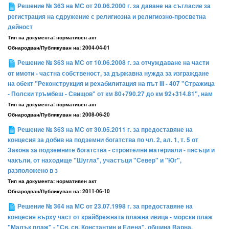
Решение № 363 на МС от 20.06.2000 г. за даване на съгласие за
регистрация на сдружение с религиозна и религиозно-просветна
дейност
Тип на документа:
нормативен акт
Обнародван/Публикуван на:
2004-04-01
Решение № 363 на МС от 10.06.2008 г. за отчуждаване на части
от имоти - частна собственост, за държавна нужда за изграждане
на обект "Реконструкция и рехабилитация на път III - 407 "Стражица
- Полски тръмбеш - Свищов" от км 80+790.27 до км 92+314.81", нам
Тип на документа:
нормативен акт
Обнародван/Публикуван на:
2008-06-20
Решение № 363 на МС от 30.05.2011 г. за предоставяне на
концесия за добив на подземни богатства по чл. 2, ал. 1, т. 5 от
Закона за подземните богатства - строителни материали - пясъци и
чакъли, от находище "Шугла", участъци "Север" и "Юг",
разположено в з
Тип на документа:
нормативен акт
Обнародван/Публикуван на:
2011-06-10
Решение № 364 на МС от 23.07.1998 г. за предоставяне на
концесия върху част от крайбрежната плажна ивица - морски плаж
"Малък плаж" - "Св. св. Константин и Елена", община Варна,