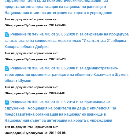
сдружение "Център за психологически изследвания" за
представителна организация на национално равнище в
Националния съвет за интеграция на хората с увреждания
Тип на документа:
нормативен акт
Обнародван/Публикуван на:
2014-06-06
Решение № 349 на МС от 26.05.2020 г. за откриване на процедура
за възлагане на концесия за морски плаж "Иканталъка 2", община
Каварна, област Добрич
Тип на документа:
нормативен акт
Обнародван/Публикуван на:
2020-05-29
Решение № 350 на МС от 16.06.2000 г. за административно-
териториални промени в границите на общините Каспичан и Шумен,
област Шумен
Тип на документа:
нормативен акт
Обнародван/Публикуван на:
2004-04-01
Решение № 350 на МС от 30.05.2014 г. за признаване на
сдружение "Асоциация на родители на деца с епилепсия" за
представителна организация на национално равнище в
Националния съвет за интеграция на хората с увреждания
Тип на документа:
нормативен акт
Обнародван/Публикуван на:
2014-06-06