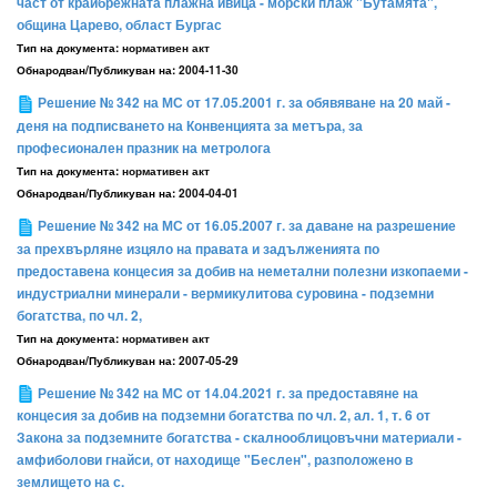
част от крайбрежната плажна ивица - морски плаж "Бутамята",
община Царево, област Бургас
Тип на документа:
нормативен акт
Обнародван/Публикуван на:
2004-11-30
Решение № 342 на МС от 17.05.2001 г. за обявяване на 20 май -
деня на подписването на Конвенцията за метъра, за
професионален празник на метролога
Тип на документа:
нормативен акт
Обнародван/Публикуван на:
2004-04-01
Решение № 342 на МС от 16.05.2007 г. за даване на разрешение
за прехвърляне изцяло на правата и задълженията по
предоставена концесия за добив на неметални полезни изкопаеми -
индустриални минерали - вермикулитова суровина - подземни
богатства, по чл. 2,
Тип на документа:
нормативен акт
Обнародван/Публикуван на:
2007-05-29
Решение № 342 на МС от 14.04.2021 г. за предоставяне на
концесия за добив на подземни богатства по чл. 2, ал. 1, т. 6 от
Закона за подземните богатства - скалнооблицовъчни материали -
амфиболови гнайси, от находище "Беслен", разположено в
землището на с.