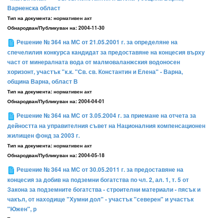
Варненска област
Тип на документа:
нормативен акт
Обнародван/Публикуван на:
2004-11-30
Решение № 364 на МС от 21.05.2001 г. за определяне на
спечелилия конкурса кандидат за предоставяне на концесия върху
част от минералната вода от малмоваланжския водоносен
хоризонт, участък "к.к. "Св. св. Константин и Елена" - Варна,
община Варна, област В
Тип на документа:
нормативен акт
Обнародван/Публикуван на:
2004-04-01
Решение № 364 на МС от 3.05.2004 г. за приемане на отчета за
дейността на управителния съвет на Националния компенсационен
жилищен фонд за 2003 г.
Тип на документа:
нормативен акт
Обнародван/Публикуван на:
2004-05-18
Решение № 364 на МС от 30.05.2011 г. за предоставяне на
концесия за добив на подземни богатства по чл. 2, ал. 1, т. 5 от
Закона за подземните богатства - строителни материали - пясък и
чакъл, от находище "Хумни дол" - участък "северен" и участък
"Южен", р