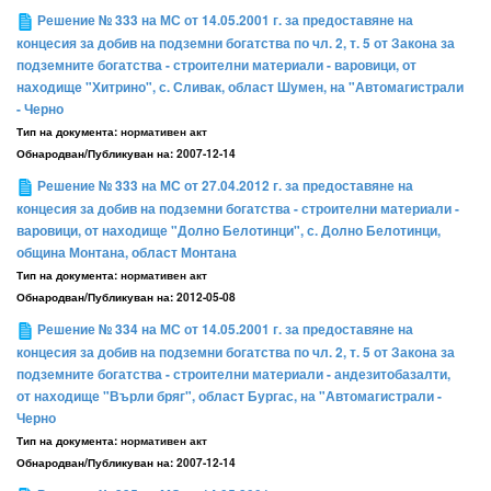
Решение № 333 на МС от 14.05.2001 г. за предоставяне на
концесия за добив на подземни богатства по чл. 2, т. 5 от Закона за
подземните богатства - строителни материали - варовици, от
находище "Хитрино", с. Сливак, област Шумен, на "Автомагистрали
- Черно
Тип на документа:
нормативен акт
Обнародван/Публикуван на:
2007-12-14
Решение № 333 на МС от 27.04.2012 г. за предоставяне на
концесия за добив на подземни богатства - строителни материали -
варовици, от находище "Долно Белотинци", с. Долно Белотинци,
община Монтана, област Монтана
Тип на документа:
нормативен акт
Обнародван/Публикуван на:
2012-05-08
Решение № 334 на МС от 14.05.2001 г. за предоставяне на
концесия за добив на подземни богатства по чл. 2, т. 5 от Закона за
подземните богатства - строителни материали - андезитобазалти,
от находище "Върли бряг", област Бургас, на "Автомагистрали -
Черно
Тип на документа:
нормативен акт
Обнародван/Публикуван на:
2007-12-14