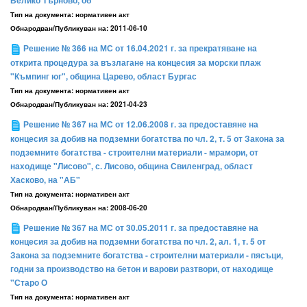
Велико Търново, об
Тип на документа:
нормативен акт
Обнародван/Публикуван на:
2011-06-10
Решение № 366 на МС от 16.04.2021 г. за прекратяване на
открита процедура за възлагане на концесия за морски плаж
"Къмпинг юг", община Царево, област Бургас
Тип на документа:
нормативен акт
Обнародван/Публикуван на:
2021-04-23
Решение № 367 на МС от 12.06.2008 г. за предоставяне на
концесия за добив на подземни богатства по чл. 2, т. 5 от Закона за
подземните богатства - строителни материали - мрамори, от
находище "Лисово", с. Лисово, община Свиленград, област
Хасково, на "АБ"
Тип на документа:
нормативен акт
Обнародван/Публикуван на:
2008-06-20
Решение № 367 на МС от 30.05.2011 г. за предоставяне на
концесия за добив на подземни богатства по чл. 2, ал. 1, т. 5 от
Закона за подземните богатства - строителни материали - пясъци,
годни за производство на бетон и варови разтвори, от находище
"Старо О
Тип на документа:
нормативен акт