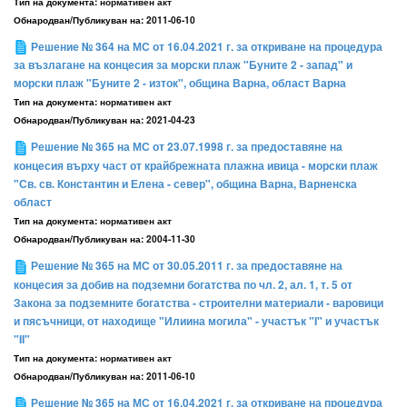
Тип на документа:
нормативен акт
Обнародван/Публикуван на:
2011-06-10
Решение № 364 на МС от 16.04.2021 г. за откриване на процедура
за възлагане на концесия за морски плаж "Буните 2 - запад" и
морски плаж "Буните 2 - изток", община Варна, област Варна
Тип на документа:
нормативен акт
Обнародван/Публикуван на:
2021-04-23
Решение № 365 на МС от 23.07.1998 г. за предоставяне на
концесия върху част от крайбрежната плажна ивица - морски плаж
"Св. св. Константин и Елена - север", община Варна, Варненска
област
Тип на документа:
нормативен акт
Обнародван/Публикуван на:
2004-11-30
Решение № 365 на МС от 30.05.2011 г. за предоставяне на
концесия за добив на подземни богатства по чл. 2, ал. 1, т. 5 от
Закона за подземните богатства - строителни материали - варовици
и пясъчници, от находище "Илиина могила" - участък "I" и участък
"II"
Тип на документа:
нормативен акт
Обнародван/Публикуван на:
2011-06-10
Решение № 365 на МС от 16.04.2021 г. за откриване на процедура