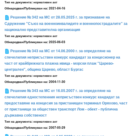
Тип на документа:
нормативен акт
Обнародван/Публикуван на:
2021-04-16
Решение № 342 на МС от 28.05.2025 г. за признаване на
Сдружение "Съюз на военноинвалидите и военнопострадалите" за
национално представителна организация
Тип на документа:
нормативен акт
Обнародван/Публикуван на:
2025-06-03
Решение № 343 на МС от 14.06.2000 г. за определяне на
спечелилия неприсъствен конкурс кандидат за концесионер на
част от крайбрежната плажна ивица - морски плаж "Царево-
централен", община Царево, област Бургас
Тип на документа:
нормативен акт
Обнародван/Публикуван на:
2004-11-30
Решение № 343 на МС от 16.05.2007 г. за определяне на
спечелилия едностепенния неприсъствен конкурс кандидат за
предоставяне на концесия за пристанищен терминал Оряхово, част
от пристанище за обществен транспорт Лом - обект - публична
държавна собственост
Тип на документа:
нормативен акт
Обнародван/Публикуван на:
2007-05-29