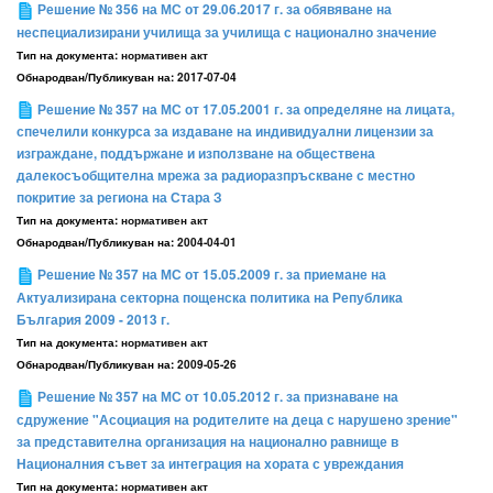
Решение № 356 на МС от 29.06.2017 г. за обявяване на
неспециализирани училища за училища с национално значение
Тип на документа:
нормативен акт
Обнародван/Публикуван на:
2017-07-04
Решение № 357 на МС от 17.05.2001 г. за определяне на лицата,
спечелили конкурса за издаване на индивидуални лицензии за
изграждане, поддържане и използване на обществена
далекосъобщителна мрежа за радиоразпръскване с местно
покритие за региона на Стара З
Тип на документа:
нормативен акт
Обнародван/Публикуван на:
2004-04-01
Решение № 357 на МС от 15.05.2009 г. за приемане на
Актуализирана секторна пощенска политика на Република
България 2009 - 2013 г.
Тип на документа:
нормативен акт
Обнародван/Публикуван на:
2009-05-26
Решение № 357 на МС от 10.05.2012 г. за признаване на
сдружение "Асоциация на родителите на деца с нарушено зрение"
за представителна организация на национално равнище в
Националния съвет за интеграция на хората с увреждания
Тип на документа:
нормативен акт