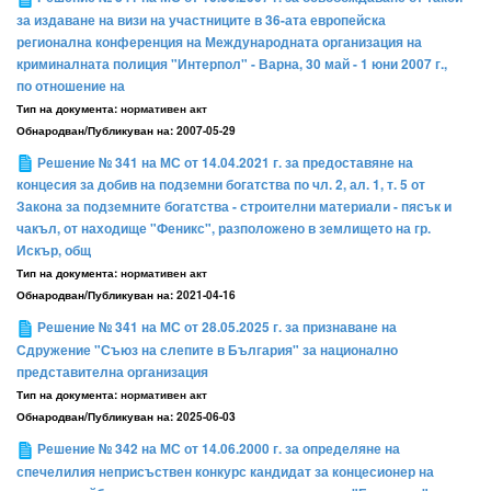
за издаване на визи на участниците в 36-ата европейска
регионална конференция на Международната организация на
криминалната полиция "Интерпол" - Варна, 30 май - 1 юни 2007 г.,
по отношение на
Тип на документа:
нормативен акт
Обнародван/Публикуван на:
2007-05-29
Решение № 341 на МС от 14.04.2021 г. за предоставяне на
концесия за добив на подземни богатства по чл. 2, ал. 1, т. 5 от
Закона за подземните богатства - строителни материали - пясък и
чакъл, от находище "Феникс", разположено в землището на гр.
Искър, общ
Тип на документа:
нормативен акт
Обнародван/Публикуван на:
2021-04-16
Решение № 341 на МС от 28.05.2025 г. за признаване на
Сдружение "Съюз на слепите в България" за национално
представителна организация
Тип на документа:
нормативен акт
Обнародван/Публикуван на:
2025-06-03
Решение № 342 на МС от 14.06.2000 г. за определяне на
спечелилия неприсъствен конкурс кандидат за концесионер на