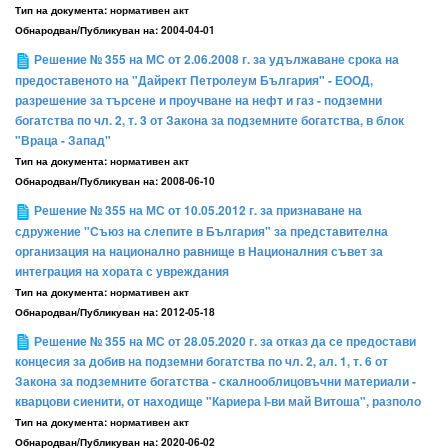
Тип на документа:
нормативен акт
Обнародван/Публикуван на:
2004-04-01
Решение № 355 на МС от 2.06.2008 г. за удължаване срока на
предоставеното на "Дайрект Петролеум България" - ЕООД,
разрешение за търсене и проучване на нефт и газ - подземни
богатства по чл. 2, т. 3 от Закона за подземните богатства, в блок
"Враца - Запад"
Тип на документа:
нормативен акт
Обнародван/Публикуван на:
2008-06-10
Решение № 355 на МС от 10.05.2012 г. за признаване на
сдружение "Съюз на слепите в България" за представителна
организация на национално равнище в Националния съвет за
интеграция на хората с увреждания
Тип на документа:
нормативен акт
Обнародван/Публикуван на:
2012-05-18
Решение № 355 на МС от 28.05.2020 г. за отказ да се предостави
концесия за добив на подземни богатства по чл. 2, ал. 1, т. 6 от
Закона за подземните богатства - скалнооблицовъчни материали -
кварцови сиенити, от находище "Кариера I-ви май Витоша", разполо
Тип на документа:
нормативен акт
Обнародван/Публикуван на:
2020-06-02