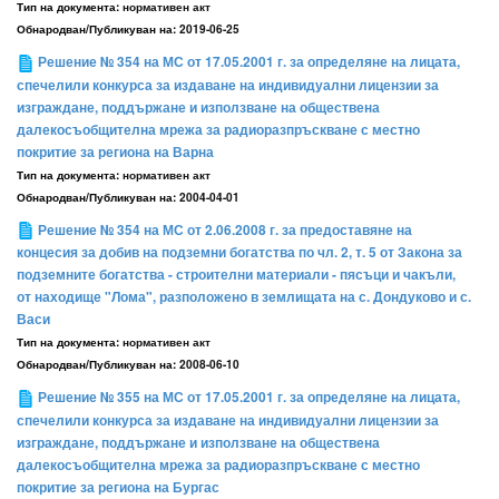
Тип на документа:
нормативен акт
Обнародван/Публикуван на:
2019-06-25
Решение № 354 на МС от 17.05.2001 г. за определяне на лицата,
спечелили конкурса за издаване на индивидуални лицензии за
изграждане, поддържане и използване на обществена
далекосъобщителна мрежа за радиоразпръскване с местно
покритие за региона на Варна
Тип на документа:
нормативен акт
Обнародван/Публикуван на:
2004-04-01
Решение № 354 на МС от 2.06.2008 г. за предоставяне на
концесия за добив на подземни богатства по чл. 2, т. 5 от Закона за
подземните богатства - строителни материали - пясъци и чакъли,
от находище "Лома", разположено в землищата на с. Дондуково и с.
Васи
Тип на документа:
нормативен акт
Обнародван/Публикуван на:
2008-06-10
Решение № 355 на МС от 17.05.2001 г. за определяне на лицата,
спечелили конкурса за издаване на индивидуални лицензии за
изграждане, поддържане и използване на обществена
далекосъобщителна мрежа за радиоразпръскване с местно
покритие за региона на Бургас