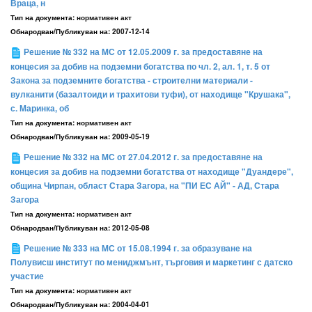
Враца, н
Тип на документа:
нормативен акт
Обнародван/Публикуван на:
2007-12-14
Решение № 332 на МС от 12.05.2009 г. за предоставяне на
концесия за добив на подземни богатства по чл. 2, ал. 1, т. 5 от
Закона за подземните богатства - строителни материали -
вулканити (базалтоиди и трахитови туфи), от находище "Крушака",
с. Маринка, об
Тип на документа:
нормативен акт
Обнародван/Публикуван на:
2009-05-19
Решение № 332 на МС от 27.04.2012 г. за предоставяне на
концесия за добив на подземни богатства от находище "Дуандере",
община Чирпан, област Стара Загора, на "ПИ ЕС АЙ" - АД, Стара
Загора
Тип на документа:
нормативен акт
Обнародван/Публикуван на:
2012-05-08
Решение № 333 на МС от 15.08.1994 г. за образуване на
Полувисш институт по мениджмънт, търговия и маркетинг с датско
участие
Тип на документа:
нормативен акт
Обнародван/Публикуван на:
2004-04-01