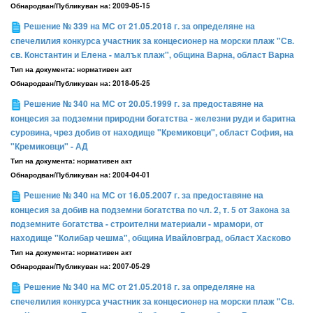
Обнародван/Публикуван на:
2009-05-15
Решение № 339 на МС от 21.05.2018 г. за определяне на
спечелилия конкурса участник за концесионер на морски плаж "Св.
св. Константин и Елена - малък плаж", община Варна, област Варна
Тип на документа:
нормативен акт
Обнародван/Публикуван на:
2018-05-25
Решение № 340 на МС от 20.05.1999 г. за предоставяне на
концесия за подземни природни богатства - железни руди и баритна
суровина, чрез добив от находище "Кремиковци", област София, на
"Кремиковци" - АД
Тип на документа:
нормативен акт
Обнародван/Публикуван на:
2004-04-01
Решение № 340 на МС от 16.05.2007 г. за предоставяне на
концесия за добив на подземни богатства по чл. 2, т. 5 от Закона за
подземните богатства - строителни материали - мрамори, от
находище "Колибар чешма", община Ивайловград, област Хасково
Тип на документа:
нормативен акт
Обнародван/Публикуван на:
2007-05-29
Решение № 340 на МС от 21.05.2018 г. за определяне на
спечелилия конкурса участник за концесионер на морски плаж "Св.