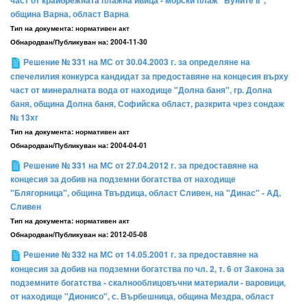
част от крайбрежната плажна ивица - морски плаж "Буните II",
община Варна, област Варна
Тип на документа:
нормативен акт
Обнародван/Публикуван на:
2004-11-30
Решение № 331 на МС от 30.04.2003 г. за определяне на
спечелилия конкурса кандидат за предоставяне на концесия върху
част от минералната вода от находище "Долна баня", гр. Долна
баня, община Долна баня, Софийска област, разкрита чрез сондаж
№ 13хг
Тип на документа:
нормативен акт
Обнародван/Публикуван на:
2004-04-01
Решение № 331 на МС от 27.04.2012 г. за предоставяне на
концесия за добив на подземни богатства от находище
"Блягорница", община Твърдица, област Сливен, на "Динас" - АД,
Сливен
Тип на документа:
нормативен акт
Обнародван/Публикуван на:
2012-05-08
Решение № 332 на МС от 14.05.2001 г. за предоставяне на
концесия за добив на подземни богатства по чл. 2, т. 6 от Закона за
подземните богатства - скалнооблицовъчни материали - варовици,
от находище "Дионисо", с. Върбешница, община Мездра, област