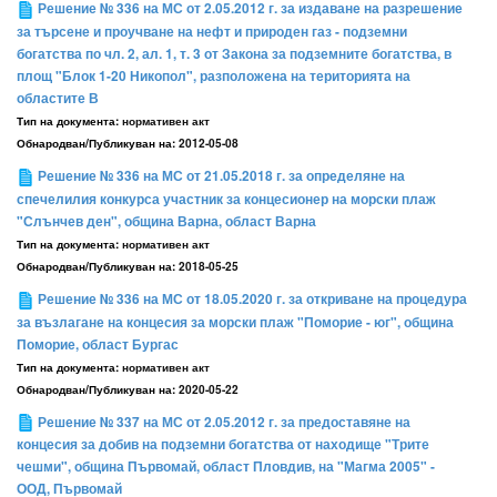
Решение № 336 на МС от 2.05.2012 г. за издаване на разрешение
за търсене и проучване на нефт и природен газ - подземни
богатства по чл. 2, ал. 1, т. 3 от Закона за подземните богатства, в
площ "Блок 1-20 Никопол", разположена на територията на
областите В
Тип на документа:
нормативен акт
Обнародван/Публикуван на:
2012-05-08
Решение № 336 на МС от 21.05.2018 г. за определяне на
спечелилия конкурса участник за концесионер на морски плаж
"Слънчев ден", община Варна, област Варна
Тип на документа:
нормативен акт
Обнародван/Публикуван на:
2018-05-25
Решение № 336 на МС от 18.05.2020 г. за откриване на процедура
за възлагане на концесия за морски плаж "Поморие - юг", община
Поморие, област Бургас
Тип на документа:
нормативен акт
Обнародван/Публикуван на:
2020-05-22
Решение № 337 на МС от 2.05.2012 г. за предоставяне на
концесия за добив на подземни богатства от находище "Трите
чешми", община Първомай, област Пловдив, на "Магма 2005" -
ООД, Първомай