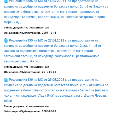
Решение № 335 на МС от 14.05.2001 г. за предоставяне на
концесия за добив на подземни богатства по чл. 2, т. 5 от Закона за
подземните богатства - строителни материали - варовици, от
находище "Каровча", област Варна, на "Автомагистрали - Черно
море" - АД,
Тип на документа:
нормативен акт
Обнародван/Публикуван на:
2007-12-14
Решение № 335 на МС от 27.04.2012 г. за предоставяне на
концесия за добив на подземни богатства по чл. 2, ал. 1, т. 5 от
Закона за подземните богатства - строителни материали -
заглинени пясъци, от находище "Антимово I", разположено в
землището на с. Анти
Тип на документа:
нормативен акт
Обнародван/Публикуван на:
2012-05-08
Решение № 336 на МС от 26.05.2008 г. за предоставяне на
концесия за добив на подземни богатства по чл. 2, т. 5 от Закона за
подземните богатства - строителни материали - баластра (пясък и
чакъл), от находище "Луда Яна" в землищата на с. Долно Левски,
общи
Тип на документа:
нормативен акт
Обнародван/Публикуван на:
2008-06-03