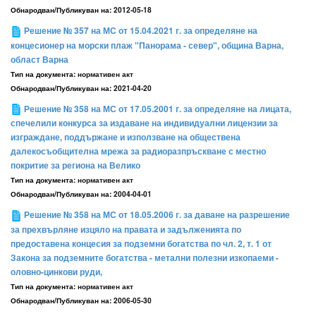
Обнародван/Публикуван на:
2012-05-18
Решение № 357 на МС от 15.04.2021 г. за определяне на
концесионер на морски плаж "Панорама - север", община Варна,
област Варна
Тип на документа:
нормативен акт
Обнародван/Публикуван на:
2021-04-20
Решение № 358 на МС от 17.05.2001 г. за определяне на лицата,
спечелили конкурса за издаване на индивидуални лицензии за
изграждане, поддържане и използване на обществена
далекосъобщителна мрежа за радиоразпръскване с местно
покритие за региона на Велико
Тип на документа:
нормативен акт
Обнародван/Публикуван на:
2004-04-01
Решение № 358 на МС от 18.05.2006 г. за даване на разрешение
за прехвърляне изцяло на правата и задълженията по
предоставена концесия за подземни богатства по чл. 2, т. 1 от
Закона за подземните богатства - метални полезни изкопаеми -
оловно-цинкови руди,
Тип на документа:
нормативен акт
Обнародван/Публикуван на:
2006-05-30