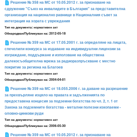
Решение № 358 на МС от 10.05.2012 г. за признаване на
сдружение "Съюз на инвалидите в България" за представителна
организация на национално равнище в Националния съвет за
интеграция на хората с увреждания
Тип на документа:
нормативен акт
Обнародван/Публикуван на:
2012-05-18
Решение № 359 на МС от 17.05.2001 г. за определяне на лицата,
спечелили конкурса за издаване на индивидуални лицензии за
изграждане, поддържане и използване на обществена
далекосъобщителна мрежа за радиоразпръскване с местно
покритие за региона на Благоев
Тип на документа:
нормативен акт
Обнародван/Публикуван на:
2004-04-01
Решение № 359 на МС от 18.055.2006 г. за даване на разрешение
за прехвърляне изцяло на правата и задълженията по
предоставена концесия за подземни богатства по чл. 2, т. 1 от
Закона за подземните богатства - метални полезни изкопаеми -
оловно-цинкови руди
Тип на документа:
нормативен акт
Обнародван/Публикуван на:
2006-05-30
Решение № 359 на МС от 10.05.2012 г. за признаване на