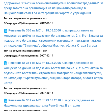
сдружение "Съюз на военноинвалидите и военнопострадалите" за
представителна организация на национално равнище в
Националния съвет за интеграция на хората с увреждания
Тип на документа:
нормативен акт
Обнародван/Публикуван на:
2012-05-18
Решение № 360 на МС от 18.05.2006 г. за предоставяне на
концесия за добив на подземни богатства по чл. 2, т. 5 от Закона за
подземните богатства - строителни материали - пясъци и чакъли,
от находище "Зимница", община Мъглиж, област Стара Загора
Тип на документа:
нормативен акт
Обнародван/Публикуван на:
2007-12-14
Решение № 361 на МС от 18.05.2006 г. за предоставяне на
концесия за добив на подземни богатства по чл. 2, т. 5 от Закона за
подземните богатства - строителни материали - андезитови туфи,
от находище "Братя Кунчеви", община Стара Загора, област Стара
Загор
Тип на документа:
нормативен акт
Обнародван/Публикуван на:
2007-12-14
Решение № 361 на МС от 29.05.2018 г. за утвърждаване на
Национална здравна карта на Република България
Тип на документа:
нормативен акт