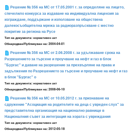
Решение № 356 на МС от 17.05.2001 г. за определяне на лицето,
спечелило конкурса за издаване на индивидуална лицензия за
изграждане, поддържане и използване на обществена
далекосъобщителна мрежа за радиоразпръскване с местно
покритие за региона на Русе
Тип на документа:
нормативен акт
Обнародван/Публикуван на:
2004-04-01
Решение № 356 на МС от 2.06.2008 г. за удължаване срока на
Разрешението за търсене и проучване на нефт и газ в блок
"Бургас" и даване на разрешение за прехвърляне на права и
задължения по Разрешението за търсене и проучване на нефт и газ
в блок "Бургас" о
Тип на документа:
нормативен акт
Обнародван/Публикуван на:
2008-06-10
Решение № 356 на МС от 10.05.2012 г. за признаване на
сдружение "Асоциация на родителите на деца с увреден слух" за
представителна организация на национално равнище в
Националния съвет за интеграция на хората с увреждания
Тип на документа:
нормативен акт
Обнародван/Публикуван на:
2012-05-18