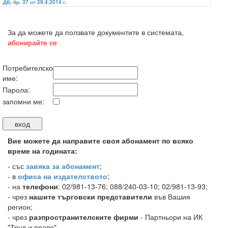
ДВ, бр. 37 от 29.4.2014 г.
За да можете да ползвате документите в системата,
абонирайте се
Потребителско
име:
Парола:
запомни ме:
Вие можете да направите своя абонамент по всяко
време на годината:
-
със
завяка за абонамент
;
- в
офиса на издателството
;
- на
телефони
: 02/981-13-76; 088/240-03-10; 02/981-13-93;
- чрез
нашите търговски представители
във Вашия
регион;
- чрез
разпространителските фирми
- Партньори на ИК
"Труд и право".