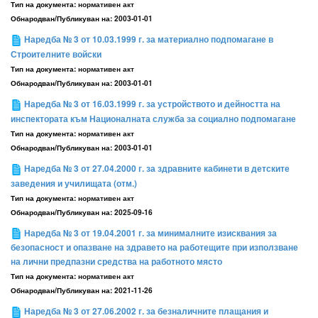
Тип на документа:
нормативен акт
Обнародван/Публикуван на:
2003-01-01
Наредба № 3 от 10.03.1999 г. за материално подпомагане в
Строителните войски
Тип на документа:
нормативен акт
Обнародван/Публикуван на:
2003-01-01
Наредба № 3 от 16.03.1999 г. за устройството и дейността на
инспектората към Националната служба за социално подпомагане
Тип на документа:
нормативен акт
Обнародван/Публикуван на:
2003-01-01
Наредба № 3 от 27.04.2000 г. за здравните кабинети в детските
заведения и училищата (отм.)
Тип на документа:
нормативен акт
Обнародван/Публикуван на:
2025-09-16
Наредба № 3 от 19.04.2001 г. за минималните изисквания за
безопасност и опазване на здравето на работещите при използване
на лични предпазни средства на работното място
Тип на документа:
нормативен акт
Обнародван/Публикуван на:
2021-11-26
Наредба № 3 от 27.06.2002 г. за безналичните плащания и