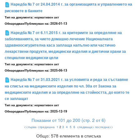
Наредба № 7 от 24.04.2014 г. за организацията и управлението на
рисковете в банките
Тип на документа:
нормативен акт
Обнародван/Публикуван на:
2026-01-13
Наредба № 7 от 6.11.2015 г. за критериите за определяне на
заболяванията, за чието домашно лечение Националната
здравноосигурителна каса заплаща напълно или частично
лекарствени продукти, медицински изделия и диетични храни за
специални медицински цели
Тип на документа:
нормативен акт
Обнародван/Публикуван на:
2025-06-13
Наредба № 7 от 31.03.2021 г. за условията и реда за съставяне
на списък на медицинските изделия по чл. 30а от Закона за
медицинските изделия и за определяне на стойността, до която те
се заплащат
Тип на документа:
нормативен акт
Обнародван/Публикуван на:
2025-12-19
Показани от 101 до 200 (стр. 2 от 6)
<<първа
<предишна
1
2
3
4
5
6
следваща>
последна>>
Общо: 578 елемента в списъка