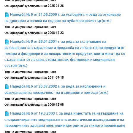
Обнародван/Публикуван на:
2025-01-28
Наредба № 6 от 21.06.2000 г. за условията и реда за откриване
на дрогерия и начина на водене на публичен регистър (отм.)
Тип на документа:
нормативен акт
Обнародван/Публикуван на:
2008-12-23
Наредба № 6 от 26.01.2001 г. за реда за получаване на
разрешения за съхранение и продажба на лекарствени продукти от
лекари и фелдшери и за лекарствените продукти, които могат да се
съхраняват от лекари, стоматолози, фелдшери и медицински
сестри (отм.)
Тип на документа:
нормативен акт
Обнародван/Публикуван на:
2011-07-15
Наредба № 6 от 25.07.2002 г. за реда за наблюдение и
осигуряване на прозрачност на държавните помощи (отм.)
Тип на документа:
нормативен акт
Обнародван/Публикуван на:
2006-12-08
Наредба № 6 от 19.3.2003 г. за реда и местата за извършване на
специализираните медицински и психологически изследвания и на
периодичните здравни прегледи и методите за тяхното провеждане
Тип на документа:
нормативен акт