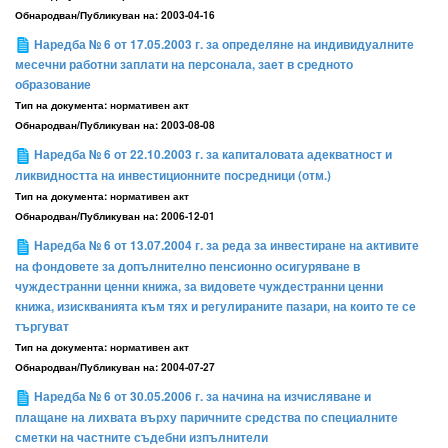
Обнародван/Публикуван на:
2003-04-16
Наредба № 6 от 17.05.2003 г. за определяне на индивидуалните
месечни работни заплати на персонала, зает в средното
образование
Тип на документа:
нормативен акт
Обнародван/Публикуван на:
2003-08-08
Наредба № 6 от 22.10.2003 г. за капиталовата адекватност и
ликвидността на инвестиционните посредници (отм.)
Тип на документа:
нормативен акт
Обнародван/Публикуван на:
2006-12-01
Наредба № 6 от 13.07.2004 г. за реда за инвестиране на активите
на фондовете за допълнително пенсионно осигуряване в
чуждестранни ценни книжа, за видовете чуждестранни ценни
книжа, изискванията към тях и регулираните пазари, на които те се
търгуват
Тип на документа:
нормативен акт
Обнародван/Публикуван на:
2004-07-27
Наредба № 6 от 30.05.2006 г. за начина на изчисляване и
плащане на лихвата върху паричните средства по специалните
сметки на частните съдебни изпълнители