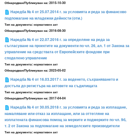
Обнародван/Публикуван на:
2015-10-30
Наредба № 4 от 25.07.2014 г. за условията и реда за финансово
подпомагане на младежки дейности (отм.)
Тип на документа:
нормативен акт
Обнародван/Публикуван на:
2016-08-30
Наредба № 4 от 22.07.2016 г. за определяне на реда за
съгласуване на проектите на документи по чл. 26, ал. 1 от Закона за
управление на средствата от Европейските фондове при
споделено управление
Тип на документа:
нормативен акт
Обнародван/Публикуван на:
2023-05-02
Наредба № 4 от 16.03.2017 г. за воденето, съхраняването и
достъпа до регистъра на актовете на съдилищата
Тип на документа:
нормативен акт
Обнародван/Публикуван на:
2017-04-04
Наредба № 4 от 30.05.2018 г. за условията и реда за изплащане,
намаляване или отказ за изплащане, или за оттегляне на
изплатената финансова помощ за мерките и подмерките по чл. 9б,
т. 2 от Закона за подпомагане на земеделските производители
Тип на документа:
нормативен акт