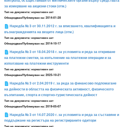
контрола, осъществяван от митническите органи върху средствата
за измерване на акцизни стоки (отм.)
Тип на документа:
нормативен акт
Обнародван/Публикуван на:
2014-01-28
Наредба № 3 от 30.11.2012 г. за вписването, квалификацията и
възнагражденията на вещите лица (отм.)
Тип на документа:
нормативен акт
Обнародван/Публикуван на:
2014-10-17
Наредба № 3 от 18.04.2018 г. за условията и реда за откриване
на платежни сметки, за изпълнение на платежни операции и за
използване на платежни инструменти
Тип на документа:
нормативен акт
Обнародван/Публикуван на:
2025-10-21
Наредба № 3 от 2.04.2019 г. за реда за финансово подпомагане
на дейности в областта на физическата активност, физическото
възпитание, спорта и спортно-туристическата дейност
Тип на документа:
нормативен акт
Обнародван/Публикуван на:
2019-05-07
Наредба № 3 от 14.07.2020 г. за условията и реда за съставяне и
поддържане на регистъра на регистрираните одитори
Тип на документа:
нормативен акт