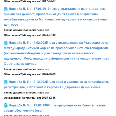
Обнародван/Публикуван на:
2017-04-07
Наредба № 5 от 17.06.2019 г. за утвърждаване на стандарти за
финансова дейност, прилагани от държавните и общинските
лечебни заведения за болнична помощ и комплексни онкологични
центрове
Тип на документа:
нормативен акт
Обнародван/Публикуван на:
2024-07-19
Наредба № 5 от 4.02.2025 г. за утвърждаване на Ръководство по
Международен етичен кодекс на професионалните счетоводители
(включително Международни стандарти за независимост),
издадено от Международната федерация на счетоводителите чрез
Съвета за междунар
Тип на документа:
нормативен акт
Обнародван/Публикуван на:
2026-06-09
Наредба № 5 от 9.12.2025 г. за реда и условията за придобиване,
регистриране, изплащане и търговия с държавни ценни книжа
Тип на документа:
нормативен акт
Обнародван/Публикуван на:
2025-12-16
Наредба № 6 от 19.02.1998 г. за кредитиране на банки в левове
срещу обезпечение (отм.)
Тип на документа:
нормативен акт