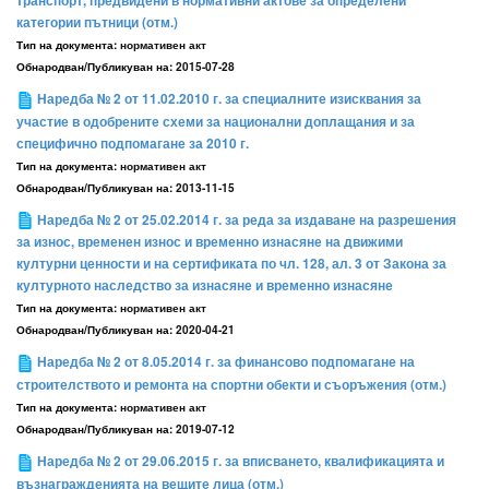
транспорт, предвидени в нормативни актове за определени
категории пътници (отм.)
Тип на документа:
нормативен акт
Обнародван/Публикуван на:
2015-07-28
Наредба № 2 от 11.02.2010 г. за специалните изисквания за
участие в одобрените схеми за национални доплащания и за
специфично подпомагане за 2010 г.
Тип на документа:
нормативен акт
Обнародван/Публикуван на:
2013-11-15
Наредба № 2 от 25.02.2014 г. за реда за издаване на разрешения
за износ, временен износ и временно изнасяне на движими
културни ценности и на сертификата по чл. 128, ал. 3 от Закона за
културното наследство за изнасяне и временно изнасяне
Тип на документа:
нормативен акт
Обнародван/Публикуван на:
2020-04-21
Наредба № 2 от 8.05.2014 г. за финансово подпомагане на
строителството и ремонта на спортни обекти и съоръжения (отм.)
Тип на документа:
нормативен акт
Обнародван/Публикуван на:
2019-07-12
Наредба № 2 от 29.06.2015 г. за вписването, квалификацията и
възнагражденията на вещите лица (отм.)