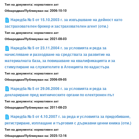
Тип на документа:
нормативен акт
Обнародван/Публикуван на:
2006-10-10
Наредба № 5 от 15.10.2003 г. за извършване на дейност като
застрахователен брокер и застрахователен агент (отм.)
Тип на документа:
нормативен акт
Обнародван/Публикуван на:
2021-08-03
Наредба № 5 от 23.11.2004 г. за условията и реда за
начисляване и разходване на средствата за развитие на
материалната база, за повишаване на квалификацията и за
стимулиране на служителите в Агенцията по кадастъра
Тип на документа:
нормативен акт
Обнародван/Публикуван на:
2006-09-05
Наредба № 5 от 29.06.2006 г. за условията и реда за
деклариране пред митническите органи по електронен път
Тип на документа:
нормативен акт
Обнародван/Публикуван на:
2011-08-23
Наредба № 5 от 4.10.2007 г. за реда и условията за придобиване,
регистриране, изплащане и търговия с държавни ценни книжа (отм.)
Тип на документа:
нормативен акт
Обнародван/Публикуван на:
2025-12-16