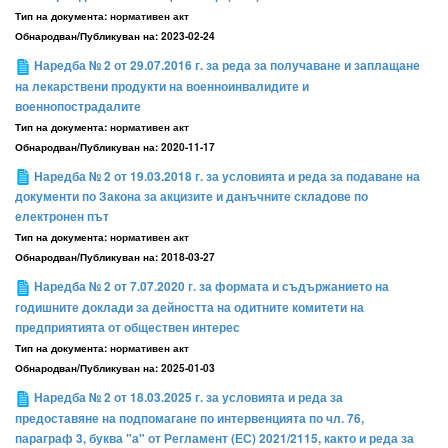
Тип на документа:
нормативен акт
Обнародван/Публикуван на:
2023-02-24
Наредба № 2 от 29.07.2016 г. за реда за получаване и заплащане
на лекарствени продукти на военноинвалидите и
военнопострадалите
Тип на документа:
нормативен акт
Обнародван/Публикуван на:
2020-11-17
Наредба № 2 от 19.03.2018 г. за условията и реда за подаване на
документи по Закона за акцизите и данъчните складове по
електронен път
Тип на документа:
нормативен акт
Обнародван/Публикуван на:
2018-03-27
Наредба № 2 от 7.07.2020 г. за формата и съдържанието на
годишните доклади за дейността на одитните комитети на
предприятията от обществен интерес
Тип на документа:
нормативен акт
Обнародван/Публикуван на:
2025-01-03
Наредба № 2 от 18.03.2025 г. за условията и реда за
предоставяне на подпомагане по интервенцията по чл. 76,
параграф 3, буква "а" от Регламент (ЕС) 2021/2115, както и реда за