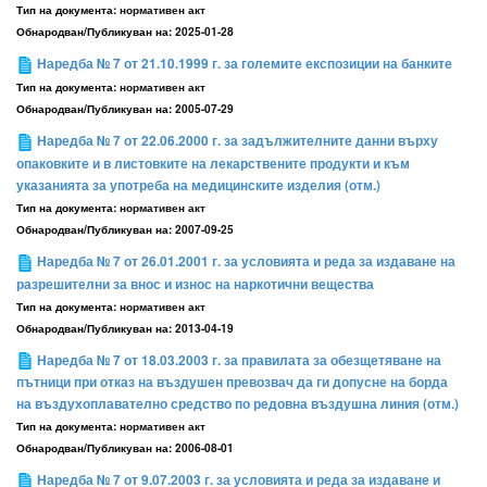
Тип на документа:
нормативен акт
Обнародван/Публикуван на:
2025-01-28
Наредба № 7 от 21.10.1999 г. за големите експозиции на банките
Тип на документа:
нормативен акт
Обнародван/Публикуван на:
2005-07-29
Наредба № 7 от 22.06.2000 г. за задължителните данни върху
опаковките и в листовките на лекарствените продукти и към
указанията за употреба на медицинските изделия (отм.)
Тип на документа:
нормативен акт
Обнародван/Публикуван на:
2007-09-25
Наредба № 7 от 26.01.2001 г. за условията и реда за издаване на
разрешителни за внос и износ на наркотични вещества
Тип на документа:
нормативен акт
Обнародван/Публикуван на:
2013-04-19
Наредба № 7 от 18.03.2003 г. за правилата за обезщетяване на
пътници при отказ на въздушен превозвач да ги допусне на борда
на въздухоплавателно средство по редовна въздушна линия (отм.)
Тип на документа:
нормативен акт
Обнародван/Публикуван на:
2006-08-01
Наредба № 7 от 9.07.2003 г. за условията и реда за издаване и