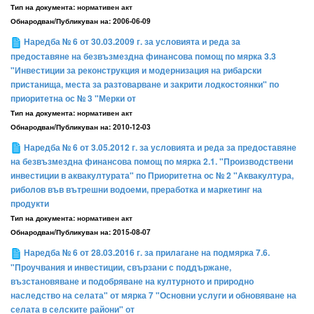
Тип на документа:
нормативен акт
Обнародван/Публикуван на:
2006-06-09
Наредба № 6 от 30.03.2009 г. за условията и реда за
предоставяне на безвъзмездна финансова помощ по мярка 3.3
"Инвестиции за реконструкция и модернизация на рибарски
пристанища, места за разтоварване и закрити лодкостоянки" по
приоритетна ос № 3 "Мерки от
Тип на документа:
нормативен акт
Обнародван/Публикуван на:
2010-12-03
Наредба № 6 от 3.05.2012 г. за условията и реда за предоставяне
на безвъзмездна финансова помощ по мярка 2.1. "Производствени
инвестиции в аквакултурата" по Приоритетна ос № 2 "Аквакултура,
риболов във вътрешни водоеми, преработка и маркетинг на
продукти
Тип на документа:
нормативен акт
Обнародван/Публикуван на:
2015-08-07
Наредба № 6 от 28.03.2016 г. за прилагане на подмярка 7.6.
"Проучвания и инвестиции, свързани с поддържане,
възстановяване и подобряване на културното и природно
наследство на селата" от мярка 7 "Основни услуги и обновяване на
селата в селските райони" от