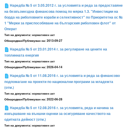
Наредба № 5 от 3.05.2012 г. за условията и реда за предоставяне
на безвъзмездна финансова помощ по мярка 1.3. "Инвестиции на
борда на риболовните кораби и селективност" по Приоритетна ос №
1 "Мерки за приспособяване на българския риболовен флот" от
Операт
Тип на документа:
нормативен акт
Обнародван/Публикуван на:
2013-09-27
Наредба № 5 от 23.01.2014 г. за регулиране на цените на
топлинната енергия
Тип на документа:
нормативен акт
Обнародван/Публикуван на:
2026-04-14
Наредба № 5 от 11.08.2016 г. за условията и реда за финансово
подпомагане на проекти по национални програми за младежта
(отм.)
Тип на документа:
нормативен акт
Обнародван/Публикуван на:
2022-06-28
Наредба № 5 от 12.08.2016 г. за условията, реда и начина за
извършване на външни оценки за осигуряване качеството на
одитната дейност (отм.)
Тип на документа:
нормативен акт