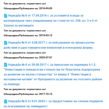
Тип на документа:
нормативен акт
Обнародван/Публикуван на:
2016-04-05
Наредба № 6 от 17.09.2016 г. за условията и реда за
разпореждане чрез унищожаване на стоки по чл. 239, ал. 3 и 4 от
Закона за митниците
Тип на документа:
нормативен акт
Обнародван/Публикуван на:
2019-03-12
Наредба № 6 от 3.08.2017 г. за извършване на процесуални
действия и удостоверителни изявления в електронна форма
Тип на документа:
нормативен акт
Обнародван/Публикуван на:
2025-07-01
Наредба № 6 от 29.09.2017 г. за прилагане на подмярка 4.1.2.
"Инвестиции в земеделски стопанства по Тематична подпрограма
за развитие на малки стопанства" от мярка 4 "Инвестиции в
материални активи" от Програмата за развитие на селските райони
за периода
Тип на документа:
нормативен акт
Обнародван/Публикуван на:
2017-10-13
Наредба № 6 от 9.01.2025 г. за предоставяне на спешна подкрепа
за осигуряване на ликвидност