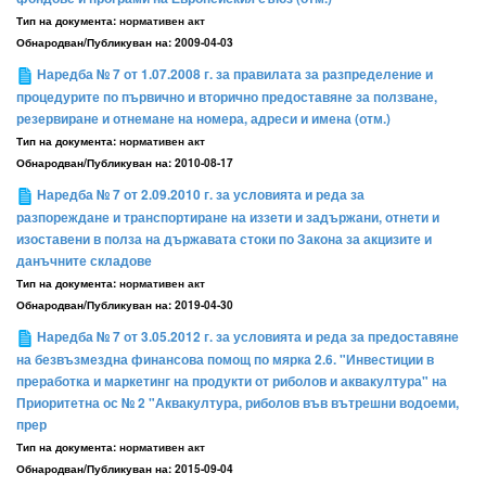
Тип на документа:
нормативен акт
Обнародван/Публикуван на:
2009-04-03
Наредба № 7 от 1.07.2008 г. за правилата за разпределение и
процедурите по първично и вторично предоставяне за ползване,
резервиране и отнемане на номера, адреси и имена (отм.)
Тип на документа:
нормативен акт
Обнародван/Публикуван на:
2010-08-17
Наредба № 7 от 2.09.2010 г. за условията и реда за
разпореждане и транспортиране на иззети и задържани, отнети и
изоставени в полза на държавата стоки по Закона за акцизите и
данъчните складове
Тип на документа:
нормативен акт
Обнародван/Публикуван на:
2019-04-30
Наредба № 7 от 3.05.2012 г. за условията и реда за предоставяне
на безвъзмездна финансова помощ по мярка 2.6. "Инвестиции в
преработка и маркетинг на продукти от риболов и аквакултура" на
Приоритетна ос № 2 "Аквакултура, риболов във вътрешни водоеми,
прер
Тип на документа:
нормативен акт
Обнародван/Публикуван на:
2015-09-04