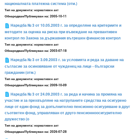
националната платежна система (отм.)
Тип на документа:
нормативен акт
Обнародван/Публикуван на:
2005-10-11
Наредба № 3 от 10.05.2003 г. за определяне на критериите и
методите за оценка на риска при въвеждане на превантивен
контрол по Закона за държавния вътрешен финансов контрол
Тип на документа:
нормативен акт
Обнародван/Публикуван на:
2003-07-18
Наредба № 3 от 3.09.2003 г. за условията и реда за даване на
съгласие за осиновяване от чужденец на лице - български
гражданин (отм.)
Тип на документа:
нормативен акт
Обнародван/Публикуван на:
2009-10-09
Наредба № 3 от 24.09.2003 г. за реда и начина за промяна на
участие и за прехвърляне на натрупаните средства на осигурено
лице от един фонд за допълнително пенсионно осигуряване в друг
съответен фонд, управляван от друго пенсионноосигурително
дружество (о
Тип на документа:
нормативен акт
Обнародван/Публикуван на:
2026-07-28