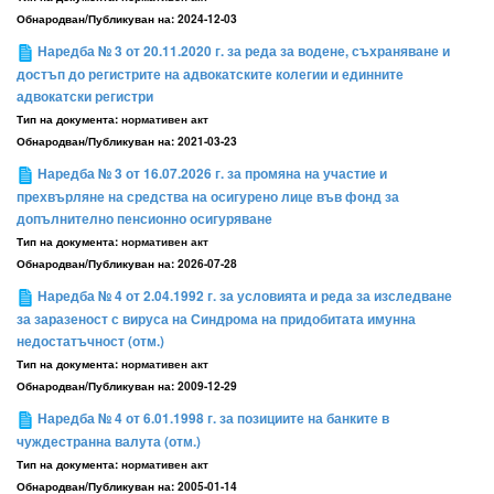
Обнародван/Публикуван на:
2024-12-03
Наредба № 3 от 20.11.2020 г. за реда за водене, съхраняване и
достъп до регистрите на адвокатските колегии и единните
адвокатски регистри
Тип на документа:
нормативен акт
Обнародван/Публикуван на:
2021-03-23
Наредба № 3 от 16.07.2026 г. за промяна на участие и
прехвърляне на средства на осигурено лице във фонд за
допълнително пенсионно осигуряване
Тип на документа:
нормативен акт
Обнародван/Публикуван на:
2026-07-28
Наредба № 4 от 2.04.1992 г. за условията и реда за изследване
за заразеност с вируса на Синдрома на придобитата имунна
недостатъчност (отм.)
Тип на документа:
нормативен акт
Обнародван/Публикуван на:
2009-12-29
Наредба № 4 от 6.01.1998 г. за позициите на банките в
чуждестранна валута (отм.)
Тип на документа:
нормативен акт
Обнародван/Публикуван на:
2005-01-14