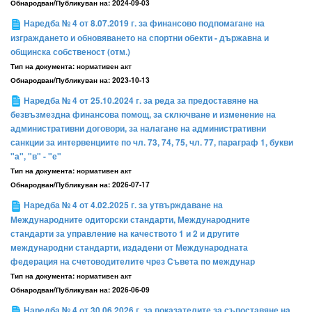
Обнародван/Публикуван на:
2024-09-03
Наредба № 4 от 8.07.2019 г. за финансово подпомагане на
изграждането и обновяването на спортни обекти - държавна и
общинска собственост (отм.)
Тип на документа:
нормативен акт
Обнародван/Публикуван на:
2023-10-13
Наредба № 4 от 25.10.2024 г. за реда за предоставяне на
безвъзмездна финансова помощ, за сключване и изменение на
административни договори, за налагане на административни
санкции за интервенциите по чл. 73, 74, 75, чл. 77, параграф 1, букви
"а", "в" - "е"
Тип на документа:
нормативен акт
Обнародван/Публикуван на:
2026-07-17
Наредба № 4 от 4.02.2025 г. за утвърждаване на
Международните одиторски стандарти, Международните
стандарти за управление на качеството 1 и 2 и другите
международни стандарти, издадени от Международната
федерация на счетоводителите чрез Съвета по междунар
Тип на документа:
нормативен акт
Обнародван/Публикуван на:
2026-06-09
Наредба № 4 от 30.06.2026 г. за показателите за съпоставяне на