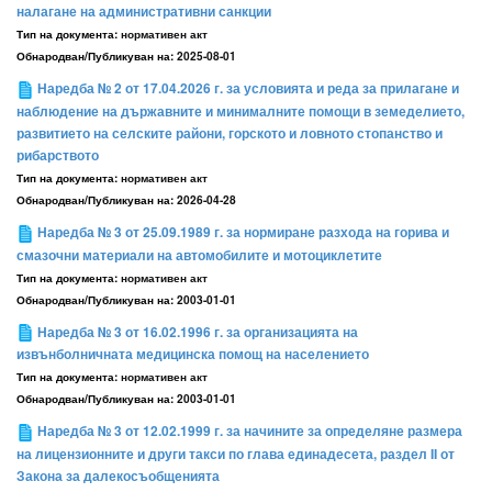
налагане на административни санкции
Тип на документа:
нормативен акт
Обнародван/Публикуван на:
2025-08-01
Наредба № 2 от 17.04.2026 г. за условията и реда за прилагане и
наблюдение на държавните и минималните помощи в земеделието,
развитието на селските райони, горското и ловното стопанство и
рибарството
Тип на документа:
нормативен акт
Обнародван/Публикуван на:
2026-04-28
Наредба № 3 от 25.09.1989 г. за нормиране разхода на горива и
смазочни материали на автомобилите и мотоциклетите
Тип на документа:
нормативен акт
Обнародван/Публикуван на:
2003-01-01
Наредба № 3 от 16.02.1996 г. за организацията на
извънболничната медицинска помощ на населението
Тип на документа:
нормативен акт
Обнародван/Публикуван на:
2003-01-01
Наредба № 3 от 12.02.1999 г. за начините за определяне размера
на лицензионните и други такси по глава единадесета, раздел II от
Закона за далекосъобщенията