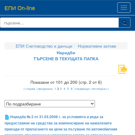
ЕПИ On-line
Toggl
navig
ЕПИ Счетоводство и данъци
Нормативни актове
Наредби
ТЪРСЕНЕ В ТЕКУЩАТА ПАПКА
Показани от 101 до 200 (стр. 2 от 6)
<<първа
<предишна
1
2
3
4
5
6
следваща>
последна>>
Наредба № 2 от 31.03.2006 г. за условията и реда за
предоставяне на средства за компенсиране на намалените
приходи от прилагането на цени за пътуване по автомобилния