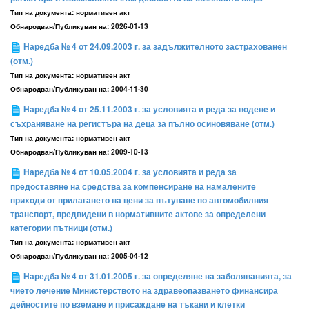
Тип на документа:
нормативен акт
Обнародван/Публикуван на:
2026-01-13
Наредба № 4 от 24.09.2003 г. за задължителното застрахованен
(отм.)
Тип на документа:
нормативен акт
Обнародван/Публикуван на:
2004-11-30
Наредба № 4 от 25.11.2003 г. за условията и реда за водене и
съхраняване на регистъра на деца за пълно осиновяване (отм.)
Тип на документа:
нормативен акт
Обнародван/Публикуван на:
2009-10-13
Наредба № 4 от 10.05.2004 г. за условията и реда за
предоставяне на средства за компенсиране на намалените
приходи от прилагането на цени за пътуване по автомобилния
транспорт, предвидени в нормативните актове за определени
категории пътници (отм.)
Тип на документа:
нормативен акт
Обнародван/Публикуван на:
2005-04-12
Наредба № 4 от 31.01.2005 г. за определяне на заболяванията, за
чието лечение Министерството на здравеопазването финансира
дейностите по вземане и присаждане на тъкани и клетки