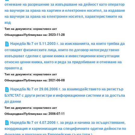
отнемане на разрешение за извършване на дейност като оператор
на ваучери за храна на хартиен и електронен носител, за издаване
на ваучери за храна на електронен носител, характеристиките на
изд
Тип на документа:
нормативен акт
Обнародван/Публикуван на:
2023-11-28
Наредба № 7 от 5.11.2003 г. за изискванията, на които трябва да
отговарят физическите лица, които по договор непосредствено
извършват сделки с ценни книжа и инвестиционни консултации
относно ценни книжа, както и реда за придобиване и отнемане на
правото д
Тип на документа:
нормативен акт
Обнародван/Публикуван на:
2021-06-08
Наредба № 7 от 29.06.2006 г. за взаимодействието на регистър
БУЛСТАТ с други регистри и информационни системи и за достъпа
до данни
Тип на документа:
нормативен акт
Обнародван/Публикуван на:
2006-07-11
Наредба № 7 от 4.07.2006 г. за реда и начина за осъществяване,
координация и хармонизация на специфичните одитни дейности по
фондове и програми на Европейския съюз (отм.)