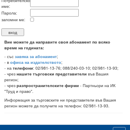
Потребителско
име:
Парола:
запомни ме:
Вие можете да направите своя абонамент по всяко
време на годината:
-
със
завяка за абонамент
;
- в
офиса на издателството
;
- на
телефони
: 02/981-13-76; 088/240-03-10; 02/981-13-93;
- чрез
нашите търговски представители
във Вашия
регион;
- чрез
разпространителските фирми
- Партньори на ИК
"Труд и право".
Информация за търговските ни представители във Вашия
регион можете да получите на телефон: 02/981-13-93.