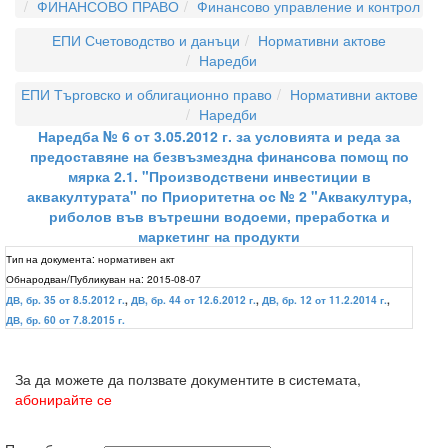
ФИНАНСОВО ПРАВО
Финансово управление и контрол
ЕПИ Счетоводство и данъци
Нормативни актове
Наредби
ЕПИ Търговско и облигационно право
Нормативни актове
Наредби
Наредба № 6 от 3.05.2012 г. за условията и реда за
предоставяне на безвъзмездна финансова помощ по
мярка 2.1. "Производствени инвестиции в
аквакултурата" по Приоритетна ос № 2 "Аквакултура,
риболов във вътрешни водоеми, преработка и
маркетинг на продукти
Тип на документа:
нормативен акт
Обнародван/Публикуван на:
2015-08-07
ДВ, бр. 35 от 8.5.2012 г.
,
ДВ, бр. 44 от 12.6.2012 г.
,
ДВ, бр. 12 от 11.2.2014 г.
,
ДВ, бр. 60 от 7.8.2015 г.
За да можете да ползвате документите в системата,
абонирайте се