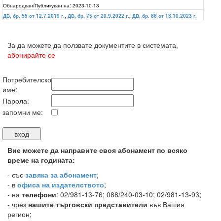
Обнародван/Публикуван на:
2023-10-13
ДВ, бр. 55 от 12.7.2019 г.
,
ДВ, бр. 75 от 20.9.2022 г.
,
ДВ, бр. 86 от 13.10.2023 г.
За да можете да ползвате документите в системата,
абонирайте се
Потребителско
име:
Парола:
запомни ме:
Вие можете да направите своя абонамент по всяко
време на годината:
-
със
завяка за абонамент
;
- в
офиса на издателството
;
- на
телефони
: 02/981-13-76; 088/240-03-10; 02/981-13-93;
- чрез
нашите търговски представители
във Вашия
регион;