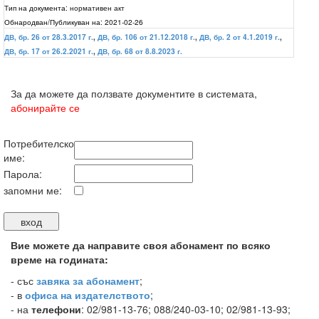
Тип на документа:
нормативен акт
Обнародван/Публикуван на:
2021-02-26
ДВ, бр. 26 от 28.3.2017 г.
,
ДВ, бр. 106 от 21.12.2018 г.
,
ДВ, бр. 2 от 4.1.2019 г.
,
ДВ, бр. 17 от 26.2.2021 г.
,
ДВ, бр. 68 от 8.8.2023 г.
За да можете да ползвате документите в системата,
абонирайте се
Потребителско
име:
Парола:
запомни ме:
Вие можете да направите своя абонамент по всяко
време на годината:
-
със
завяка за абонамент
;
- в
офиса на издателството
;
- на
телефони
: 02/981-13-76; 088/240-03-10; 02/981-13-93;