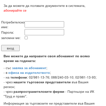
За да можете да ползвате документите в системата,
абонирайте се
Потребителско
име:
Парола:
запомни ме:
Вие можете да направите своя абонамент по всяко
време на годината:
-
със
завяка за абонамент
;
- в
офиса на издателството
;
- на
телефони
: 02/981-13-76; 088/240-03-10; 02/981-13-93;
- чрез
нашите търговски представители
във Вашия
регион;
- чрез
разпространителските фирми
- Партньори на ИК
"Труд и право".
Информация за търговските ни представители във Вашия