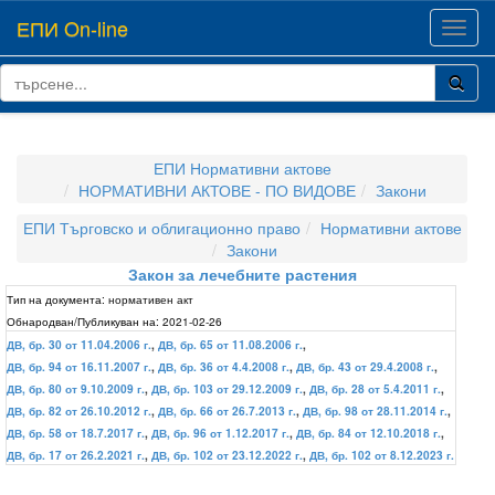
ЕПИ On-line
Toggl
navig
ЕПИ Нормативни актове
НОРМАТИВНИ АКТОВЕ - ПО ВИДОВЕ
Закони
ЕПИ Търговско и облигационно право
Нормативни актове
Закони
Закон за лечебните растения
Тип на документа:
нормативен акт
Обнародван/Публикуван на:
2021-02-26
ДВ, бр. 30 от 11.04.2006 г.
,
ДВ, бр. 65 от 11.08.2006 г.
,
ДВ, бр. 94 от 16.11.2007 г.
,
ДВ, бр. 36 от 4.4.2008 г.
,
ДВ, бр. 43 от 29.4.2008 г.
,
ДВ, бр. 80 от 9.10.2009 г.
,
ДВ, бр. 103 от 29.12.2009 г.
,
ДВ, бр. 28 от 5.4.2011 г.
,
ДВ, бр. 82 от 26.10.2012 г.
,
ДВ, бр. 66 от 26.7.2013 г.
,
ДВ, бр. 98 от 28.11.2014 г.
,
ДВ, бр. 58 от 18.7.2017 г.
,
ДВ, бр. 96 от 1.12.2017 г.
,
ДВ, бр. 84 от 12.10.2018 г.
,
ДВ, бр. 17 от 26.2.2021 г.
,
ДВ, бр. 102 от 23.12.2022 г.
,
ДВ, бр. 102 от 8.12.2023 г.