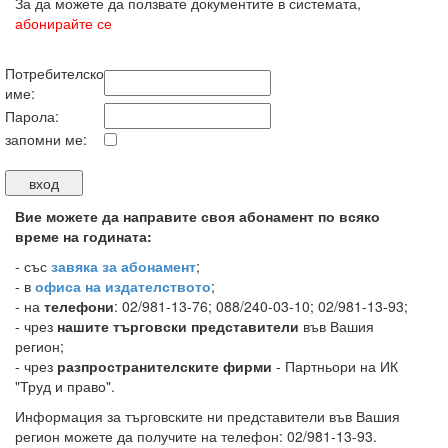
За да можете да ползвате документите в системата,
абонирайте се
Потребителско
име:
Парола:
запомни ме:
Вие можете да направите своя абонамент по всяко
време на годината:
-
със
завяка за абонамент
;
- в
офиса на издателството
;
- на
телефони
: 02/981-13-76; 088/240-03-10; 02/981-13-93;
- чрез
нашите търговски представители
във Вашия
регион;
- чрез
разпространителските фирми
- Партньори на ИК
"Труд и право".
Информация за търговските ни представители във Вашия
регион можете да получите на телефон: 02/981-13-93.