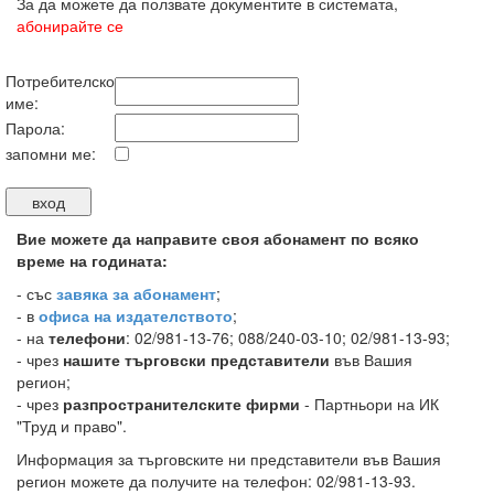
За да можете да ползвате документите в системата,
абонирайте се
Потребителско
име:
Парола:
запомни ме:
Вие можете да направите своя абонамент по всяко
време на годината:
-
със
завяка за абонамент
;
- в
офиса на издателството
;
- на
телефони
: 02/981-13-76; 088/240-03-10; 02/981-13-93;
- чрез
нашите търговски представители
във Вашия
регион;
- чрез
разпространителските фирми
- Партньори на ИК
"Труд и право".
Информация за търговските ни представители във Вашия
регион можете да получите на телефон: 02/981-13-93.